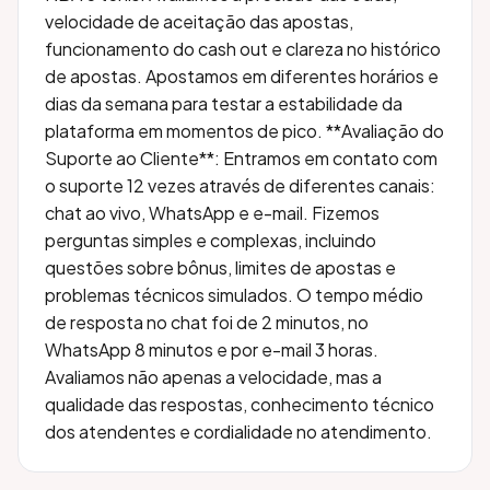
velocidade de aceitação das apostas,
funcionamento do cash out e clareza no histórico
de apostas. Apostamos em diferentes horários e
dias da semana para testar a estabilidade da
plataforma em momentos de pico. **Avaliação do
Suporte ao Cliente**: Entramos em contato com
o suporte 12 vezes através de diferentes canais:
chat ao vivo, WhatsApp e e-mail. Fizemos
perguntas simples e complexas, incluindo
questões sobre bônus, limites de apostas e
problemas técnicos simulados. O tempo médio
de resposta no chat foi de 2 minutos, no
WhatsApp 8 minutos e por e-mail 3 horas.
Avaliamos não apenas a velocidade, mas a
qualidade das respostas, conhecimento técnico
dos atendentes e cordialidade no atendimento.