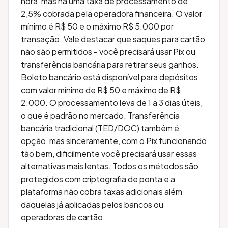
hora, mas há uma taxa de processamento de
2,5% cobrada pela operadora financeira. O valor
mínimo é R$ 50 e o máximo R$ 5.000 por
transação. Vale destacar que saques para cartão
não são permitidos - você precisará usar Pix ou
transferência bancária para retirar seus ganhos.
Boleto bancário está disponível para depósitos
com valor mínimo de R$ 50 e máximo de R$
2.000. O processamento leva de 1 a 3 dias úteis,
o que é padrão no mercado. Transferência
bancária tradicional (TED/DOC) também é
opção, mas sinceramente, com o Pix funcionando
tão bem, dificilmente você precisará usar essas
alternativas mais lentas. Todos os métodos são
protegidos com criptografia de ponta e a
plataforma não cobra taxas adicionais além
daquelas já aplicadas pelos bancos ou
operadoras de cartão.