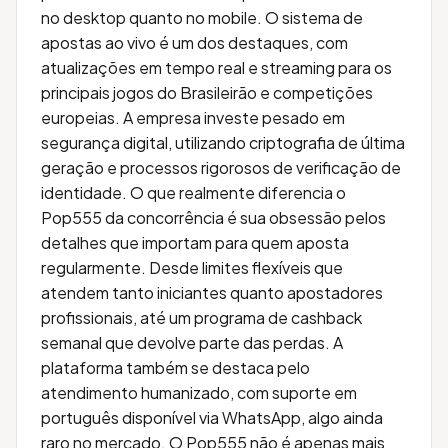
no desktop quanto no mobile. O sistema de
apostas ao vivo é um dos destaques, com
atualizações em tempo real e streaming para os
principais jogos do Brasileirão e competições
europeias. A empresa investe pesado em
segurança digital, utilizando criptografia de última
geração e processos rigorosos de verificação de
identidade. O que realmente diferencia o
Pop555 da concorrência é sua obsessão pelos
detalhes que importam para quem aposta
regularmente. Desde limites flexíveis que
atendem tanto iniciantes quanto apostadores
profissionais, até um programa de cashback
semanal que devolve parte das perdas. A
plataforma também se destaca pelo
atendimento humanizado, com suporte em
português disponível via WhatsApp, algo ainda
raro no mercado. O Pop555 não é apenas mais