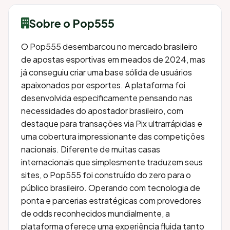
Sobre o Pop555
O Pop555 desembarcou no mercado brasileiro
de apostas esportivas em meados de 2024, mas
já conseguiu criar uma base sólida de usuários
apaixonados por esportes. A plataforma foi
desenvolvida especificamente pensando nas
necessidades do apostador brasileiro, com
destaque para transações via Pix ultrarrápidas e
uma cobertura impressionante das competições
nacionais. Diferente de muitas casas
internacionais que simplesmente traduzem seus
sites, o Pop555 foi construído do zero para o
público brasileiro. Operando com tecnologia de
ponta e parcerias estratégicas com provedores
de odds reconhecidos mundialmente, a
plataforma oferece uma experiência fluida tanto