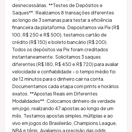
desnecessárias. **Testes de Depósitos e
Saques**: Realizamos 8 transações diferentes
ao longo de 3 semanas para testar a eficiência
financeira da plataforma. Depositamos via Pix (R$
100, R$ 250 e R$ 500), testamos cartão de
crédito (R$ 150) e boleto bancário (R$ 200).
Todos os depósitos via Pix foram creditados
instantaneamente. Solicitamos 3 saques
diferentes (R$ 180, R$ 450 e R$ 720) para avaliar
velocidade e confiabilidade - o tempo médio foi
de 12 minutos para o dinheiro cair na conta.
Documentamos cada etapa com prints e horários
exatos. **Apostas Reais em Diferentes
Modalidades**: Colocamos dinheiro de verdade
em jogo, realizando 47 apostas ao longo de um
mês. Testamos apostas simples, múltiplas e ao
vivo em jogos do Brasileirão, Champions League,
NBA e tênis. Avaliamos a precisão das odds,