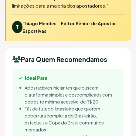
limitações para a maioria dos apostadores."
Thiago Mendes - Editor Sênior de Apostas
T
Esportivas
Para Quem Recomendamos
Ideal Para
Apostadores iniciantes que buscam
plataforma simples e descomplicada com
depósito mínimo acessível de R$ 20
Fãs de futebol brasileiro que querem
cobertura completa do Brasileirão,
estaduais e Copa do Brasil com muitos
mercados