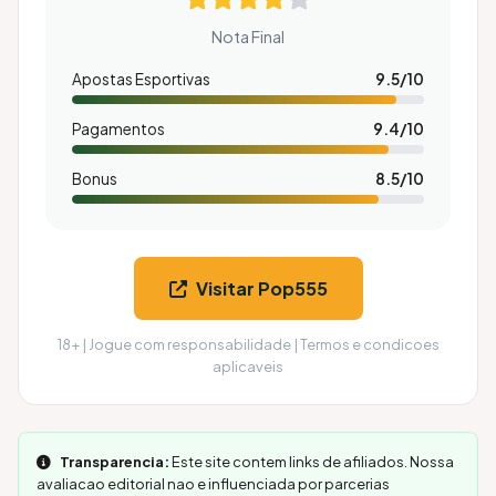
Nota Final
Apostas Esportivas
9.5/10
Pagamentos
9.4/10
Bonus
8.5/10
Visitar Pop555
18+ | Jogue com responsabilidade | Termos e condicoes
aplicaveis
Transparencia:
Este site contem links de afiliados. Nossa
avaliacao editorial nao e influenciada por parcerias