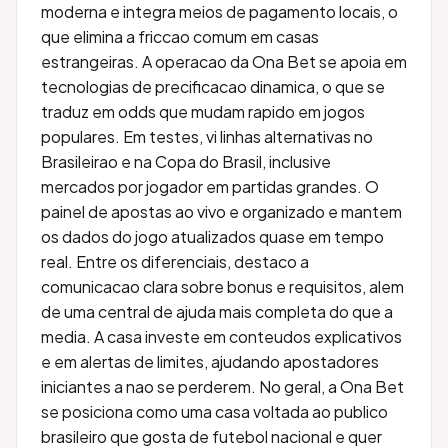
moderna e integra meios de pagamento locais, o
que elimina a friccao comum em casas
estrangeiras. A operacao da Ona Bet se apoia em
tecnologias de precificacao dinamica, o que se
traduz em odds que mudam rapido em jogos
populares. Em testes, vi linhas alternativas no
Brasileirao e na Copa do Brasil, inclusive
mercados por jogador em partidas grandes. O
painel de apostas ao vivo e organizado e mantem
os dados do jogo atualizados quase em tempo
real. Entre os diferenciais, destaco a
comunicacao clara sobre bonus e requisitos, alem
de uma central de ajuda mais completa do que a
media. A casa investe em conteudos explicativos
e em alertas de limites, ajudando apostadores
iniciantes a nao se perderem. No geral, a Ona Bet
se posiciona como uma casa voltada ao publico
brasileiro que gosta de futebol nacional e quer