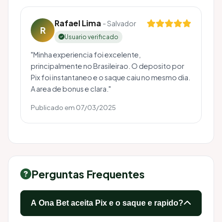
Rafael Lima
- Salvador
R
Usuario verificado
"Minha experiencia foi excelente,
principalmente no Brasileirao. O deposito por
Pix foi instantaneo e o saque caiu no mesmo dia.
A area de bonus e clara."
Publicado em 07/03/2025
Perguntas Frequentes
A Ona Bet aceita Pix e o saque e rapido?