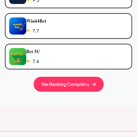
9.3
Win44Bet
7.7
Bet 5U
7.6
Ver Ranking Completo