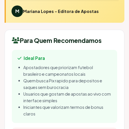
M
Mariana Lopes - Editora de Apostas
Para Quem Recomendamos
Ideal Para
Apostadores que priorizam futebol
brasileiro e campeonatos locais
Quem busca Pix rapido para depositos e
saques sem burocracia
Usuarios que gostam de apostas ao vivo com
interface simples
Iniciantes que valorizam termos de bonus
claros