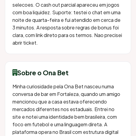
selecoes. O cash out parcial apareceu em jogos
com boa liquidez. Suporte: testei o chat em uma
noite de quarta-feira e fui atendido em cerca de
3 minutos. A resposta sobre regras de bonus foi
clara, com link direto para os termos. Nao precisei
abrir ticket.
Sobre o Ona Bet
Minha curiosidade pela Ona Bet nasceu numa
conversa de bar em Fortaleza, quando um amigo
mencionou que a casa estava oferecendo
mercados diferentes nos estaduais. Entrei no
site e notei uma identidade bem brasileira, com
foco em futebol e uma linguagem direta. A
plataforma opera no Brasil com estrutura digital