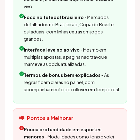
vivo.
Foco no futebol brasileiro
- Mercados
detalhados no Brasileirao, Copa do Brasil e
estaduais, com linhas extras em jogos
grandes.
Interface leve no ao vivo
- Mesmo em
multiplas apostas, a pagina nao travou e
manteve as odds atualizadas.
Termos de bonus bem explicados
- As
regras ficam claras no painel, com
acompanhamento do rollover em tempo real.
Pontos a Melhorar
Pouca profundidade em esportes
menores
- Modalidades como tenis e volei