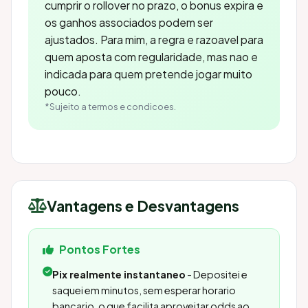
cumprir o rollover no prazo, o bonus expira e
os ganhos associados podem ser
ajustados. Para mim, a regra e razoavel para
quem aposta com regularidade, mas nao e
indicada para quem pretende jogar muito
pouco.
*Sujeito a termos e condicoes.
Vantagens e Desvantagens
Pontos Fortes
Pix realmente instantaneo
- Depositei e
saquei em minutos, sem esperar horario
bancario, o que facilita aproveitar odds ao