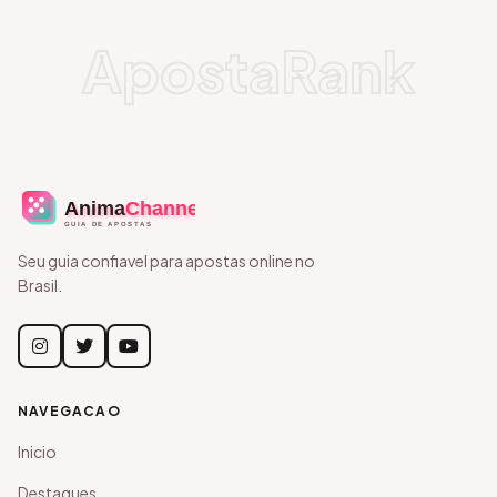
ApostaRank
Seu guia confiavel para apostas online no
Brasil.
NAVEGACAO
Inicio
Destaques