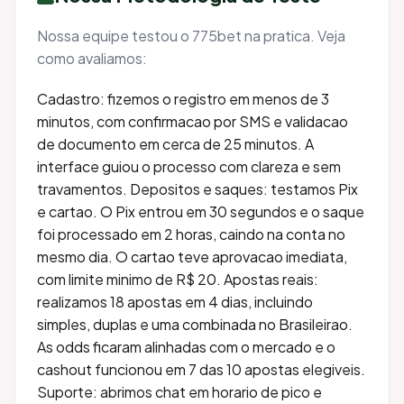
Nossa equipe testou o 775bet na pratica. Veja
como avaliamos:
Cadastro: fizemos o registro em menos de 3
minutos, com confirmacao por SMS e validacao
de documento em cerca de 25 minutos. A
interface guiou o processo com clareza e sem
travamentos. Depositos e saques: testamos Pix
e cartao. O Pix entrou em 30 segundos e o saque
foi processado em 2 horas, caindo na conta no
mesmo dia. O cartao teve aprovacao imediata,
com limite minimo de R$ 20. Apostas reais:
realizamos 18 apostas em 4 dias, incluindo
simples, duplas e uma combinada no Brasileirao.
As odds ficaram alinhadas com o mercado e o
cashout funcionou em 7 das 10 apostas elegiveis.
Suporte: abrimos chat em horario de pico e