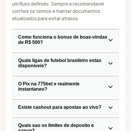
um fluxo definido. Sempre e recomendavel
conferir os termos e manter documentos
atualizados para evitar atrasos.
Como funciona o bonus de boas-vindas
de R$ 500?
O bonus corresponde a 100% do primeiro
Quais ligas de futebol brasileiro estao
deposito, ate R$ 500. O valor minimo para ativar
disponiveis?
e R$ 50, e o credito aparece rapidamente na
conta. O rollover e 6x o valor do bonus com odds
A 775bet cobre fortemente o Brasileirao Serie A
O Pix na 775bet e realmente
minimas de 1.50. Ha um prazo de 30 dias para
e B, com muitos mercados por partida. Copa do
instantaneo?
cumprir os requisitos, entao o ideal e apostar com
Brasil e campeonatos estaduais tambem
frequencia e planejar as entradas.
aparecem com boa profundidade. Isso ajuda
Sim, o Pix costuma cair em segundos para
Existe cashout para apostas ao vivo?
quem gosta de apostar em jogos regionais,
depositos, 24 horas por dia. Nos testes, o credito
principalmente em linhas alternativas como
entrou em menos de 1 minuto. Para saques, o
Ha cashout parcial e total em muitos jogos,
escanteios e cartoes.
prazo costuma variar entre 1 e 3 horas,
Quais sao os limites de deposito e
inclusive do futebol brasileiro. A disponibilidade
saque?