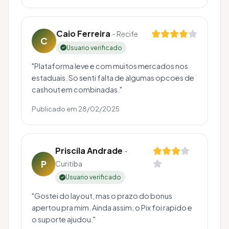
Caio Ferreira
- Recife
C
Usuario verificado
"Plataforma leve e com muitos mercados nos
estaduais. So senti falta de algumas opcoes de
cashout em combinadas."
Publicado em 28/02/2025
Priscila Andrade
-
P
Curitiba
Usuario verificado
"Gostei do layout, mas o prazo do bonus
apertou pra mim. Ainda assim, o Pix foi rapido e
o suporte ajudou."