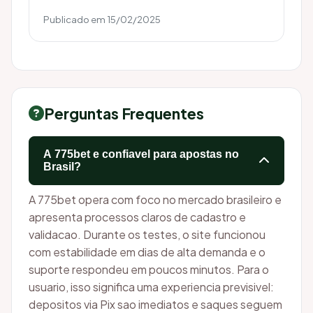
Publicado em 15/02/2025
Perguntas Frequentes
A 775bet e confiavel para apostas no
Brasil?
A 775bet opera com foco no mercado brasileiro e
apresenta processos claros de cadastro e
validacao. Durante os testes, o site funcionou
com estabilidade em dias de alta demanda e o
suporte respondeu em poucos minutos. Para o
usuario, isso significa uma experiencia previsivel:
depositos via Pix sao imediatos e saques seguem