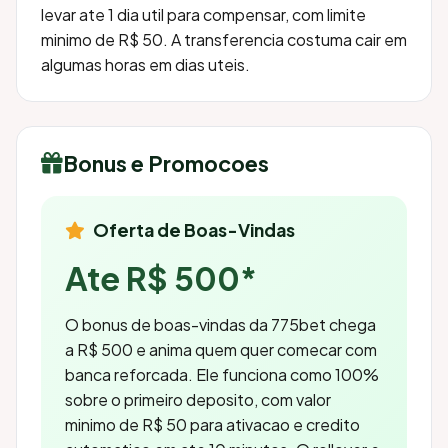
levar ate 1 dia util para compensar, com limite
minimo de R$ 50. A transferencia costuma cair em
algumas horas em dias uteis.
Bonus e Promocoes
Oferta de Boas-Vindas
Ate R$ 500*
O bonus de boas-vindas da 775bet chega
a R$ 500 e anima quem quer comecar com
banca reforcada. Ele funciona como 100%
sobre o primeiro deposito, com valor
minimo de R$ 50 para ativacao e credito