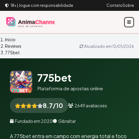
18+ | Jogue com responsabilidade
Contato
Sobre
Inicio
Reviews
Atualizado em 13/01/2026
775bet
775bet
Plataforma de apostas online
8.7/10
2649 avaliacoes
Fundado em 2020
Gibraltar
A 775bet entra em campo com energia total e foco