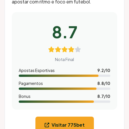
apostar com ritmo e foco em futebol.
8.7
Nota Final
Apostas Esportivas
9.2/10
Pagamentos
8.8/10
Bonus
8.7/10
Visitar 775bet