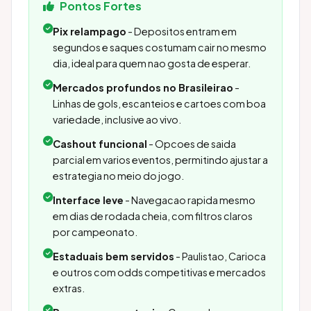
Pontos Fortes
Pix relampago
- Depositos entram em
segundos e saques costumam cair no mesmo
dia, ideal para quem nao gosta de esperar.
Mercados profundos no Brasileirao
-
Linhas de gols, escanteios e cartoes com boa
variedade, inclusive ao vivo.
Cashout funcional
- Opcoes de saida
parcial em varios eventos, permitindo ajustar a
estrategia no meio do jogo.
Interface leve
- Navegacao rapida mesmo
em dias de rodada cheia, com filtros claros
por campeonato.
Estaduais bem servidos
- Paulistao, Carioca
e outros com odds competitivas e mercados
extras.