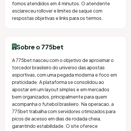
fomos atendidos em 4 minutos. O atendente
esclareceu rollover e limites de saque com
respostas objetivas e links para os termos.
Sobre o 775bet
A 775bet nasceu com o objetivo de aproximar o
torcedor brasileiro do universo das apostas
esportivas, com uma pegada moderna e foco em
praticidade. A plataforma se consolidou ao
apostar em um layout simples e em mercados
bem organizados, principalmente para quem
acompanha o futebol brasileiro. Na operacao, a
775bet trabalha com servidores otimizados para
picos de acesso em dias de rodada cheia,
garantindo estabilidade. O site oferece