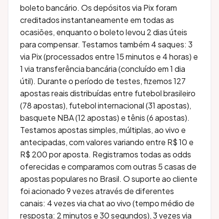
boleto bancário. Os depósitos via Pix foram
creditados instantaneamente em todas as
ocasiões, enquanto o boleto levou 2 dias úteis
para compensar. Testamos também 4 saques: 3
via Pix (processados entre 15 minutos e 4 horas) e
1 via transferência bancária (concluído em 1 dia
útil). Durante o período de testes, fizemos 127
apostas reais distribuídas entre futebol brasileiro
(78 apostas), futebol internacional (31 apostas),
basquete NBA (12 apostas) e tênis (6 apostas).
Testamos apostas simples, múltiplas, ao vivo e
antecipadas, com valores variando entre R$ 10 e
R$ 200 por aposta. Registramos todas as odds
oferecidas e comparamos com outras 5 casas de
apostas populares no Brasil. O suporte ao cliente
foi acionado 9 vezes através de diferentes
canais: 4 vezes via chat ao vivo (tempo médio de
resposta: 2 minutos e 30 segundos), 3 vezes via