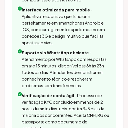
Interface otimizada para mobile
-
Aplicativo responsivo que funciona
perfeitamente em smartphones Android e
iOS, com carregamento rápido mesmo em
conexões 3G e design intuitivo que facilita
apostas ao vivo.
Suporte via WhatsApp eficiente
-
Atendimento por WhatsApp com respostas
em até 15 minutos, disponível das 8h às 23h
todos os dias. Atendentes demonstraram
conhecimento técnico e resolveram
problemas sem transferências.
Verificação de conta ágil
- Processo de
verificação KYC concluído em menos de 2
horas durante dias úteis, contra 3-5 dias da
maioria dos concorrentes. Aceita CNH, RG ou
passaporte como documento de