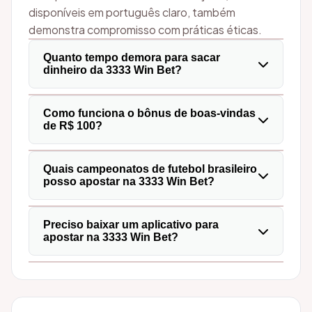
disponíveis em português claro, também
demonstra compromisso com práticas éticas.
Não identificamos reclamações graves sobre não
Quanto tempo demora para sacar
pagamento de prêmios ou confisco injustificado
dinheiro da 3333 Win Bet?
de fundos durante nossa pesquisa.
Os saques via Pix na 3333 Win Bet são
Como funciona o bônus de boas-vindas
processados em média entre 15 minutos e 4
de R$ 100?
horas durante dias úteis em horário comercial (8h
às 18h). Realizamos três saques via Pix durante
O bônus de boas-vindas da 3333 Win Bet
Quais campeonatos de futebol brasileiro
nossos testes: o primeiro caiu em 15 minutos, o
oferece 100% do valor do primeiro depósito até
posso apostar na 3333 Win Bet?
segundo em 47 minutos e o terceiro em 3 horas e
o limite de R$ 100. Para ativá-lo, você precisa
20 minutos, todos solicitados entre segunda e
fazer um depósito mínimo de R$ 30 e inserir o
A 3333 Win Bet oferece cobertura completa do
sexta-feira. Saques solicitados após às 18h, em
Preciso baixar um aplicativo para
código promocional '3333BEM' durante o
futebol brasileiro, incluindo Brasileirão Série A e
apostar na 3333 Win Bet?
finais de semana ou feriados podem levar até 24
processo de depósito. Por exemplo: se depositar
Série B durante todo o campeonato, com mais de
horas para processamento, conforme informado
R$ 100, receberá mais R$ 100 de bônus; se
180 mercados por partida na Série A e cerca de
Não, a 3333 Win Bet não possui aplicativo nativo
pela plataforma. Para saques via transferência
depositar R$ 50, receberá R$ 50 de bônus; se
95 mercados na Série B. A Copa do Brasil
disponível para download na Google Play Store
bancária tradicional (TED), o prazo é de 1 a 2 dias
depositar R$ 200, receberá apenas R$ 100 de
também recebe atenção especial, com odds
ou Apple App Store. A plataforma funciona
úteis. É importante destacar que o primeiro