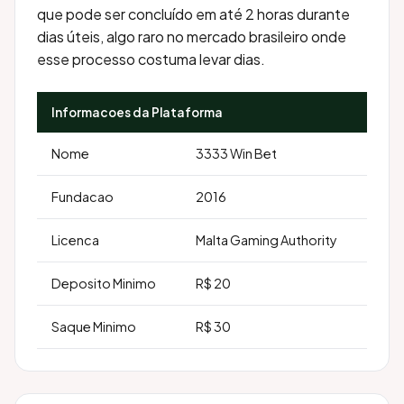
que pode ser concluído em até 2 horas durante
dias úteis, algo raro no mercado brasileiro onde
esse processo costuma levar dias.
Informacoes da Plataforma
Nome
3333 Win Bet
Fundacao
2016
Licenca
Malta Gaming Authority
Deposito Minimo
R$ 20
Saque Minimo
R$ 30