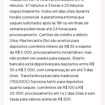
minutos, 47 minutos e 3 horas e 20 minutos
respectivamente, todos em dias úteis durante
horário comercial. A plataforma informa que
saques solicitados após às 18h ou em finais de
semana podem levar até 24 horas para
processamento. Cartões de crédito e débito
(Visa, Mastercard e Elo) são aceitos para
depósitos com limite mínimo de R$ 30 e máximo
de R$ 5.000, processamento instantâneo, mas
não podem ser usados para saques. Boleto
bancário está disponível para depósitos entre R$
50 e R$ 3.000, com compensação em até 3 dias
úteis. Transferência bancária tradicional
(TED/DOC) funciona tanto para depósitos
quanto saques, com limites de R$ 100 a R$
20.000, processamento em 1 a 2 dias úteis e sem
taxas para valores acima de R$ 500.