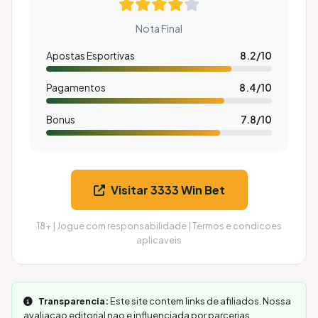
Nota Final
Apostas Esportivas
8.2/10
Pagamentos
8.4/10
Bonus
7.8/10
Visitar 3333 Win Bet
18+ | Jogue com responsabilidade | Termos e condicoes
aplicaveis
Transparencia:
Este site contem links de afiliados. Nossa
avaliacao editorial nao e influenciada por parcerias