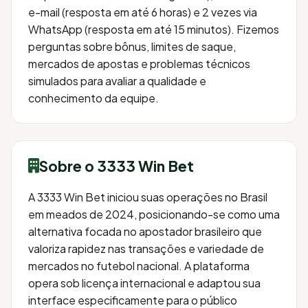
e-mail (resposta em até 6 horas) e 2 vezes via
WhatsApp (resposta em até 15 minutos). Fizemos
perguntas sobre bônus, limites de saque,
mercados de apostas e problemas técnicos
simulados para avaliar a qualidade e
conhecimento da equipe.
Sobre o 3333 Win Bet
A 3333 Win Bet iniciou suas operações no Brasil
em meados de 2024, posicionando-se como uma
alternativa focada no apostador brasileiro que
valoriza rapidez nas transações e variedade de
mercados no futebol nacional. A plataforma
opera sob licença internacional e adaptou sua
interface especificamente para o público