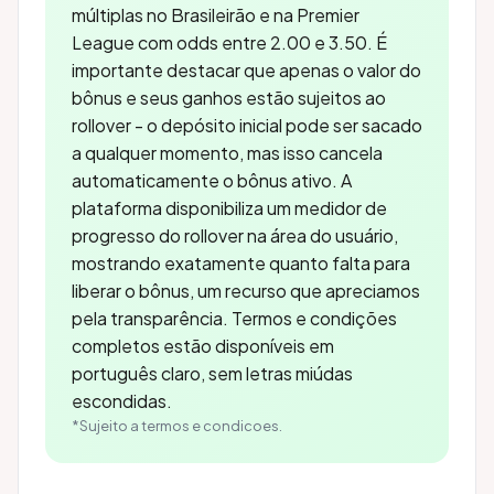
múltiplas no Brasileirão e na Premier
League com odds entre 2.00 e 3.50. É
importante destacar que apenas o valor do
bônus e seus ganhos estão sujeitos ao
rollover - o depósito inicial pode ser sacado
a qualquer momento, mas isso cancela
automaticamente o bônus ativo. A
plataforma disponibiliza um medidor de
progresso do rollover na área do usuário,
mostrando exatamente quanto falta para
liberar o bônus, um recurso que apreciamos
pela transparência. Termos e condições
completos estão disponíveis em
português claro, sem letras miúdas
escondidas.
*Sujeito a termos e condicoes.