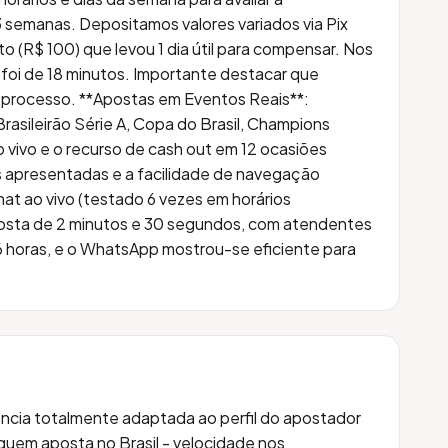
 semanas. Depositamos valores variados via Pix
(R$ 100) que levou 1 dia útil para compensar. Nos
foi de 18 minutos. Importante destacar que
o processo. **Apostas em Eventos Reais**:
sileirão Série A, Copa do Brasil, Champions
vivo e o recurso de cash out em 12 ocasiões
as apresentadas e a facilidade de navegação
at ao vivo (testado 6 vezes em horários
posta de 2 minutos e 30 segundos, com atendentes
 horas, e o WhatsApp mostrou-se eficiente para
ência totalmente adaptada ao perfil do apostador
uem aposta no Brasil - velocidade nos