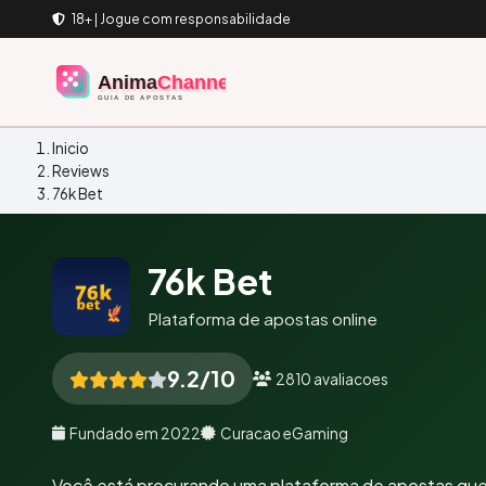
18+ | Jogue com responsabilidade
Inicio
Reviews
76k Bet
76k Bet
Plataforma de apostas online
9.2/10
2810 avaliacoes
Fundado em 2022
Curacao eGaming
Você está procurando uma plataforma de apostas qu