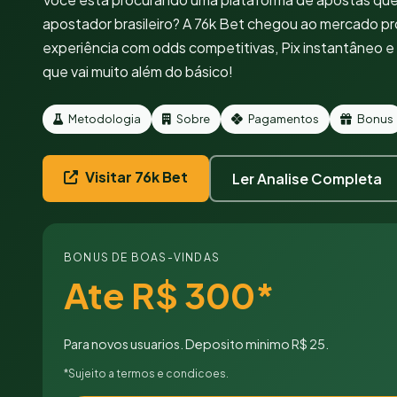
apostador brasileiro? A 76k Bet chegou ao mercado p
experiência com odds competitivas, Pix instantâneo e
que vai muito além do básico!
Metodologia
Sobre
Pagamentos
Bonus
Visitar 76k Bet
Ler Analise Completa
BONUS DE BOAS-VINDAS
Ate R$ 300*
Para novos usuarios. Deposito minimo R$ 25.
*Sujeito a termos e condicoes.