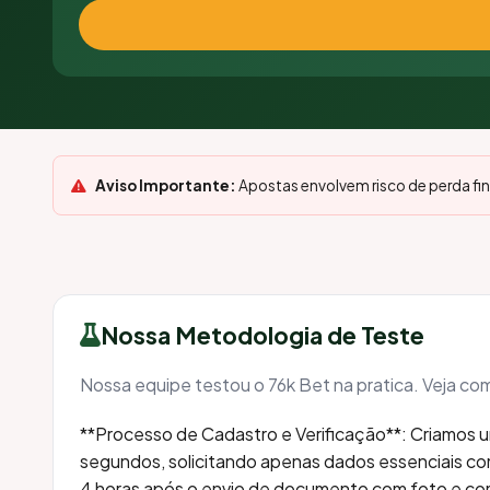
Aviso Importante:
Apostas envolvem risco de perda fi
Nossa Metodologia de Teste
Nossa equipe testou o 76k Bet na pratica. Veja co
**Processo de Cadastro e Verificação**: Criamos u
segundos, solicitando apenas dados essenciais co
4 horas após o envio de documento com foto e comp