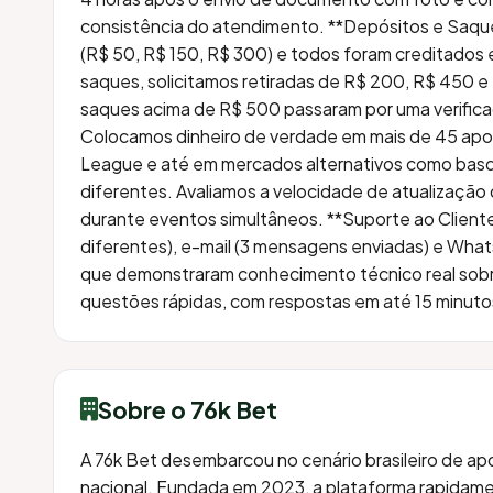
consistência do atendimento. **Depósitos e Saque
(R$ 50, R$ 150, R$ 300) e todos foram creditados 
saques, solicitamos retiradas de R$ 200, R$ 450 
saques acima de R$ 500 passaram por uma verifica
Colocamos dinheiro de verdade em mais de 45 apos
League e até em mercados alternativos como basque
diferentes. Avaliamos a velocidade de atualização 
durante eventos simultâneos. **Suporte ao Cliente
diferentes), e-mail (3 mensagens enviadas) e Wha
que demonstraram conhecimento técnico real sobre
questões rápidas, com respostas em até 15 minutos
Sobre o 76k Bet
A 76k Bet desembarcou no cenário brasileiro de ap
nacional. Fundada em 2023, a plataforma rapidame