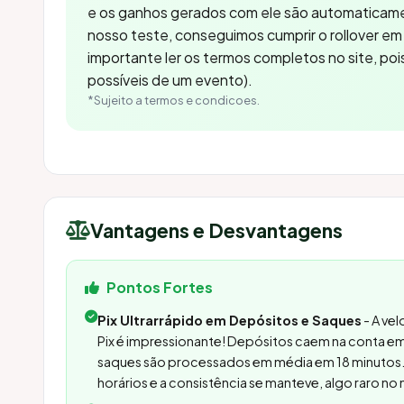
e os ganhos gerados com ele são automaticamen
nosso teste, conseguimos cumprir o rollover em
importante ler os termos completos no site, p
possíveis de um evento).
*Sujeito a termos e condicoes.
Vantagens e Desvantagens
Pontos Fortes
Pix Ultrarrápido em Depósitos e Saques
- A ve
Pix é impressionante! Depósitos caem na conta e
saques são processados em média em 18 minutos.
horários e a consistência se manteve, algo raro no