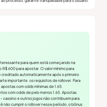
ao processo, garante tranquilidade para o usuário.
interessante para quem está começando na
 R$ 600 para apostar. O valor mínimo para
 creditado automaticamente após o primeiro
e importante: os requisitos de rollover. Para
m apostas com odds mínimas de 1.65.
ntos com odds de pelo menos 1.65. Apostas
- cassino e outros jogos não contribuem para
cê não cumprir o rollover nesse período, o bônus