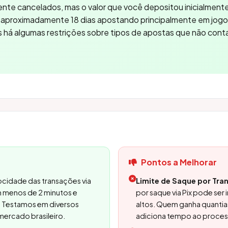
te cancelados, mas o valor que você depositou inicialment
 aproximadamente 18 dias apostando principalmente em jogos
ois há algumas restrições sobre tipos de apostas que não co
Pontos a Melhorar
locidade das transações via
Limite de Saque por Tra
m menos de 2 minutos e
por saque via Pix pode ser
 Testamos em diversos
altos. Quem ganha quantias
 mercado brasileiro.
adiciona tempo ao process