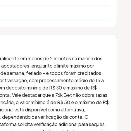
teralmente em menos de 2 minutos na maioria dos
e apostadores, enquanto o limite máximo por
 de semana, feriado - e todos foram creditados
 por transação, com processamento médio de 15 a
 com depósito mínimo de R$ 30 e máximo de R$
onta. Vale destacar que a 76k Bet não cobra taxas
cário, o valor mínimo é de R$ 50 e o máximo de R$
ional está disponível como alternativa,
0, dependendo da verificação da conta. O
forma solicita verificação adicional para saques