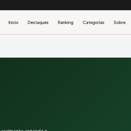
Inicio
Destaques
Ranking
Categorias
Sobre
e realmente entende o