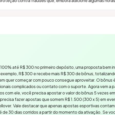
proteção contra fraudes que, embora adicione algumas horas 
 100% até R$ 300 no primeiro depósito, uma proposta bem 
 exemplo, R$ 300 e recebe mais R$ 300 de bônus, totalizando
em quer começar com pouco consegue aproveitar. O bônus é
ais complicados ou contato com o suporte. Agora vem a part
os com ele, você precisa apostar o valor do bônus 5 vezes e
 precisa fazer apostas que somem R$ 1.500 (300 x 5) em eve
llover. Vale destacar que apenas apostas esportivas contam 
 é de 30 dias corridos a partir do momento da ativação. Se vo