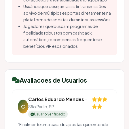
Usuários que desejam assistir transmissões
ao vivo de múltiplos esportes diretamente na
plataforma de apostas durante suas sessões
Jogadores que buscam programas de
fidelidade robustos com cashback
automático, recompensas frequentes e
benefícios VIP escalonados
Avaliacoes de Usuarios
Carlos Eduardo Mendes
-
C
São Paulo, SP
Usuario verificado
"Finalmente uma casa de apostas que entende