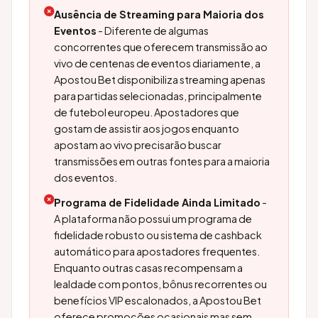
Ausência de Streaming para Maioria dos
Eventos
- Diferente de algumas
concorrentes que oferecem transmissão ao
vivo de centenas de eventos diariamente, a
Apostou Bet disponibiliza streaming apenas
para partidas selecionadas, principalmente
de futebol europeu. Apostadores que
gostam de assistir aos jogos enquanto
apostam ao vivo precisarão buscar
transmissões em outras fontes para a maioria
dos eventos.
Programa de Fidelidade Ainda Limitado
-
A plataforma não possui um programa de
fidelidade robusto ou sistema de cashback
automático para apostadores frequentes.
Enquanto outras casas recompensam a
lealdade com pontos, bônus recorrentes ou
benefícios VIP escalonados, a Apostou Bet
oferece promoções ocasionais mas sem