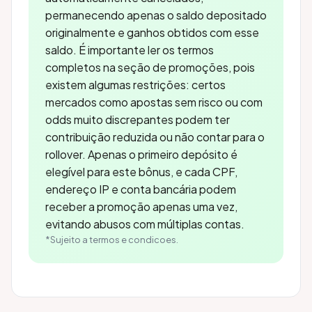
permanecendo apenas o saldo depositado
originalmente e ganhos obtidos com esse
saldo. É importante ler os termos
completos na seção de promoções, pois
existem algumas restrições: certos
mercados como apostas sem risco ou com
odds muito discrepantes podem ter
contribuição reduzida ou não contar para o
rollover. Apenas o primeiro depósito é
elegível para este bônus, e cada CPF,
endereço IP e conta bancária podem
receber a promoção apenas uma vez,
evitando abusos com múltiplas contas.
*Sujeito a termos e condicoes.