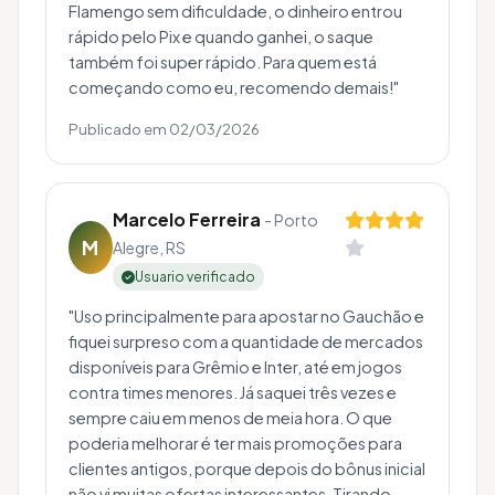
Flamengo sem dificuldade, o dinheiro entrou
rápido pelo Pix e quando ganhei, o saque
também foi super rápido. Para quem está
começando como eu, recomendo demais!"
Publicado em 02/03/2026
Marcelo Ferreira
- Porto
M
Alegre, RS
Usuario verificado
"Uso principalmente para apostar no Gauchão e
fiquei surpreso com a quantidade de mercados
disponíveis para Grêmio e Inter, até em jogos
contra times menores. Já saquei três vezes e
sempre caiu em menos de meia hora. O que
poderia melhorar é ter mais promoções para
clientes antigos, porque depois do bônus inicial
não vi muitas ofertas interessantes. Tirando