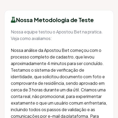
Nossa Metodologia de Teste
Nossa equipe testou o Apostou Bet na pratica.
Veja como avaliamos:
Nossa análise da Apostou Bet começou com o
processo completo de cadastro, que levou
aproximadamente 4 minutos para ser concluído.
Testamos o sistema de verificação de
identidade, que solicitou documento com foto e
comprovante de residência, sendo aprovado em
cerca de 3 horas durante um dia útil. Criamos uma
conta real, não promocional, para experimentar
exatamente o que um usuário comum enfrentaria,
incluindo todos os passos de validação e as
comunicações por e-mail da plataforma. Para