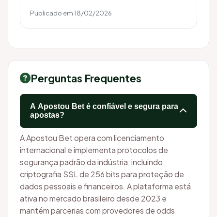
Publicado em 18/02/2026
Perguntas Frequentes
A Apostou Bet é confiável e segura para
apostas?
A Apostou Bet opera com licenciamento
internacional e implementa protocolos de
segurança padrão da indústria, incluindo
criptografia SSL de 256 bits para proteção de
dados pessoais e financeiros. A plataforma está
ativa no mercado brasileiro desde 2023 e
mantém parcerias com provedores de odds