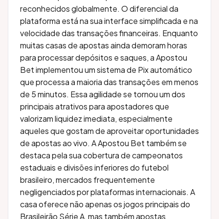
reconhecidos globalmente. O diferencial da
plataforma está na sua interface simplificada e na
velocidade das transações financeiras. Enquanto
muitas casas de apostas ainda demoram horas
para processar depósitos e saques, a Apostou
Bet implementou um sistema de Pix automático
que processa a maioria das transações em menos
de 5 minutos. Essa agilidade se tornou um dos
principais atrativos para apostadores que
valorizam liquidez imediata, especialmente
aqueles que gostam de aproveitar oportunidades
de apostas ao vivo. A Apostou Bet também se
destaca pela sua cobertura de campeonatos
estaduais e divisões inferiores do futebol
brasileiro, mercados frequentemente
negligenciados por plataformas internacionais. A
casa oferece não apenas os jogos principais do
Brasileirão Série A, mas também apostas