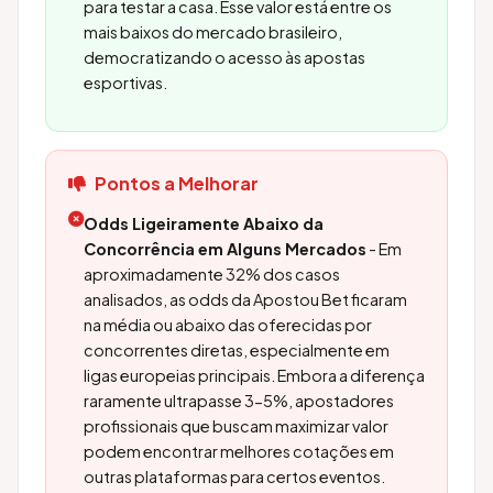
para testar a casa. Esse valor está entre os
mais baixos do mercado brasileiro,
democratizando o acesso às apostas
esportivas.
Pontos a Melhorar
Odds Ligeiramente Abaixo da
Concorrência em Alguns Mercados
- Em
aproximadamente 32% dos casos
analisados, as odds da Apostou Bet ficaram
na média ou abaixo das oferecidas por
concorrentes diretas, especialmente em
ligas europeias principais. Embora a diferença
raramente ultrapasse 3-5%, apostadores
profissionais que buscam maximizar valor
podem encontrar melhores cotações em
outras plataformas para certos eventos.