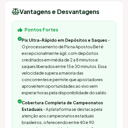
Vantagens e Desvantagens
Pontos Fortes
Pix Ultra-Rápido em Depósitos e Saques
-
O processamento de Pix na Apostou Bet é
excepcionalmente ágil, com depósitos
creditados em média de 2 a 8 minutos e
saques liberados entre 15 e 30 minutos. Essa
velocidade supera a maioria das
concorrentes e permite que apostadores
aproveitem oportunidades ao vivo sem
esperar horas pela disponibilidade do saldo.
Cobertura Completa de Campeonatos
Estaduais
- A plataforma se destaca pela
atenção aos campeonatos estaduais
brasileiros, oferecendo entre 40 e 90