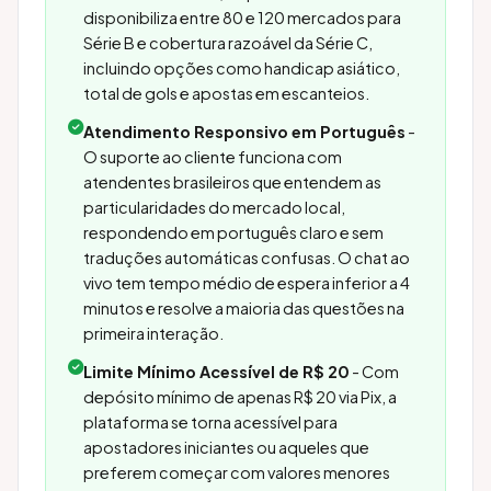
disponibiliza entre 80 e 120 mercados para
Série B e cobertura razoável da Série C,
incluindo opções como handicap asiático,
total de gols e apostas em escanteios.
Atendimento Responsivo em Português
-
O suporte ao cliente funciona com
atendentes brasileiros que entendem as
particularidades do mercado local,
respondendo em português claro e sem
traduções automáticas confusas. O chat ao
vivo tem tempo médio de espera inferior a 4
minutos e resolve a maioria das questões na
primeira interação.
Limite Mínimo Acessível de R$ 20
- Com
depósito mínimo de apenas R$ 20 via Pix, a
plataforma se torna acessível para
apostadores iniciantes ou aqueles que
preferem começar com valores menores