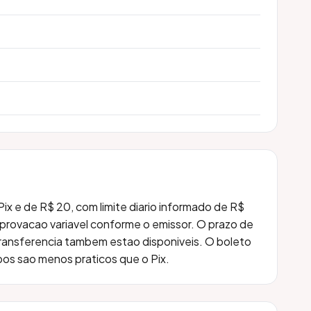
Pix e de R$ 20, com limite diario informado de R$
provacao variavel conforme o emissor. O prazo de
transferencia tambem estao disponiveis. O boleto
mbos sao menos praticos que o Pix.