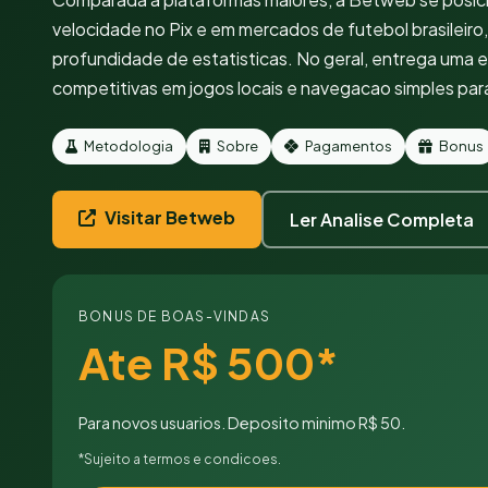
velocidade no Pix e em mercados de futebol brasileiro
profundidade de estatisticas. No geral, entrega uma 
competitivas em jogos locais e navegacao simples para
Metodologia
Sobre
Pagamentos
Bonus
Visitar Betweb
Ler Analise Completa
BONUS DE BOAS-VINDAS
Ate R$ 500*
Para novos usuarios. Deposito minimo R$ 50.
*Sujeito a termos e condicoes.