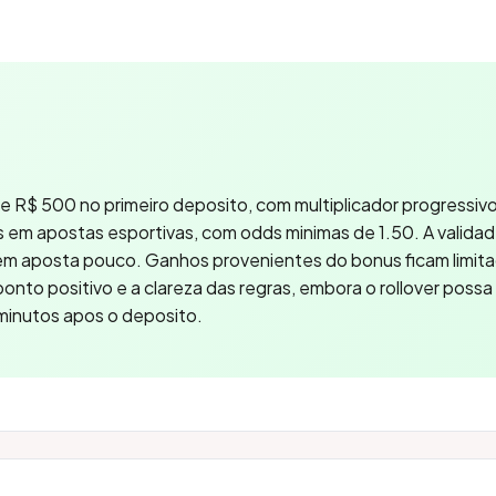
$ 500 no primeiro deposito, com multiplicador progressivo 
s em apostas esportivas, com odds minimas de 1.50. A validade
em aposta pouco. Ganhos provenientes do bonus ficam limita
onto positivo e a clareza das regras, embora o rollover possa 
minutos apos o deposito.