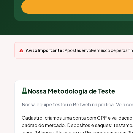
Aviso Importante:
Apostas envolvem risco de perda fi
Nossa Metodologia de Teste
Nossa equipe testou o Betweb na pratica. Veja co
Cadastro: criamos uma conta com CPF e validacao p
padrao do mercado. Depositos e saques: testamos 
levou 24 horas. No saque via Pix, recebemos em 2h3