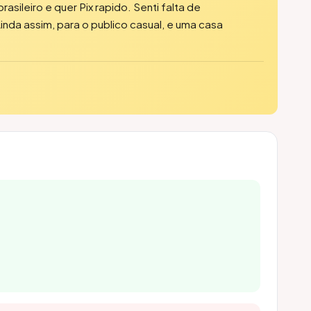
ileiro e quer Pix rapido. Senti falta de
inda assim, para o publico casual, e uma casa