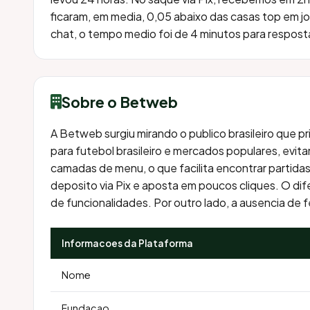
ficaram, em media, 0,05 abaixo das casas top em jo
chat, o tempo medio foi de 4 minutos para resposta
Sobre o Betweb
A Betweb surgiu mirando o publico brasileiro que 
para futebol brasileiro e mercados populares, evi
camadas de menu, o que facilita encontrar partidas 
deposito via Pix e aposta em poucos cliques. O d
de funcionalidades. Por outro lado, a ausencia de 
Informacoes da Plataforma
Nome
Fundacao