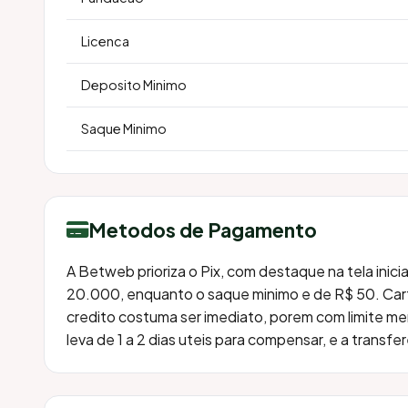
Licenca
Deposito Minimo
Saque Minimo
Metodos de Pagamento
A Betweb prioriza o Pix, com destaque na tela inici
20.000, enquanto o saque minimo e de R$ 50. Cart
credito costuma ser imediato, porem com limite me
leva de 1 a 2 dias uteis para compensar, e a transf