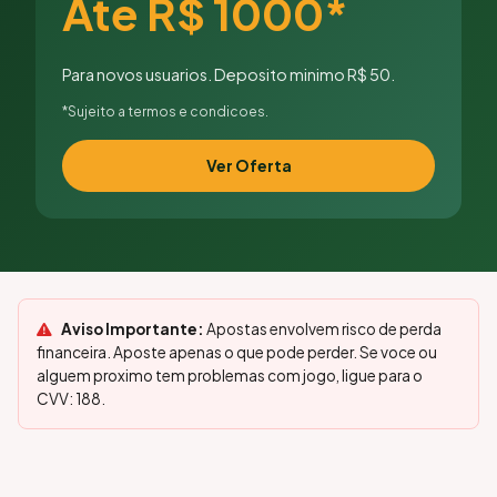
Ate R$ 1000*
Para novos usuarios. Deposito minimo R$ 50.
*Sujeito a termos e condicoes.
Ver Oferta
Aviso Importante:
Apostas envolvem risco de perda
financeira. Aposte apenas o que pode perder. Se voce ou
alguem proximo tem problemas com jogo, ligue para o
CVV: 188.