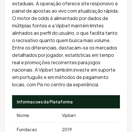
estaduais. A operação oferece site responsivo e
painel de apostas ao vivo com atualização rápida.
O motor de odds é alimentado por dados de
múltiplas fontes e a Vipbet mantém limites
alinhados ao perfil do usuário, o que facilita tanto
o recreativo quanto quem busca mais volume.
Entre os diferenciais, destacam-se os mercados
detalhados por jogador, estatísticas em tempo
real e promoções recorrentes para jogos
nacionais. A Vipbet também investe em suporte
em português e em métodos de pagamento
locais, com Pix no centro da experiência.
Informacoes da Plataforma
Nome
Vipbet
Fundacao
2019