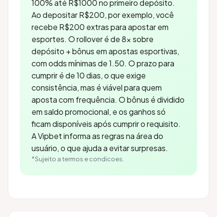
100% até R$1000 no primeiro depósito.
Ao depositar R$200, por exemplo, você
recebe R$200 extras para apostar em
esportes. O rollover é de 8x sobre
depósito + bônus em apostas esportivas,
com odds mínimas de 1.50. O prazo para
cumprir é de 10 dias, o que exige
consistência, mas é viável para quem
aposta com frequência. O bônus é dividido
em saldo promocional, e os ganhos só
ficam disponíveis após cumprir o requisito.
A Vipbet informa as regras na área do
usuário, o que ajuda a evitar surpresas.
*Sujeito a termos e condicoes.