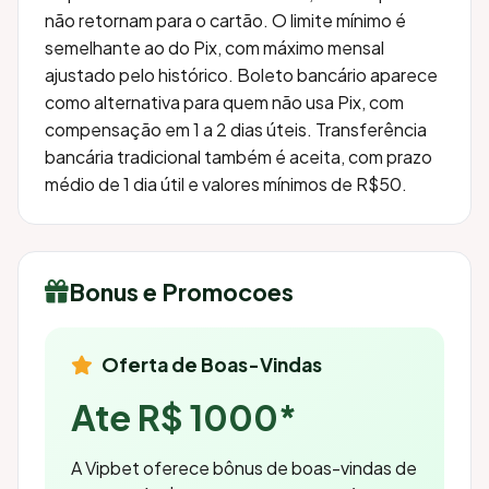
não retornam para o cartão. O limite mínimo é
semelhante ao do Pix, com máximo mensal
ajustado pelo histórico. Boleto bancário aparece
como alternativa para quem não usa Pix, com
compensação em 1 a 2 dias úteis. Transferência
bancária tradicional também é aceita, com prazo
médio de 1 dia útil e valores mínimos de R$50.
Bonus e Promocoes
Oferta de Boas-Vindas
Ate R$ 1000*
A Vipbet oferece bônus de boas-vindas de