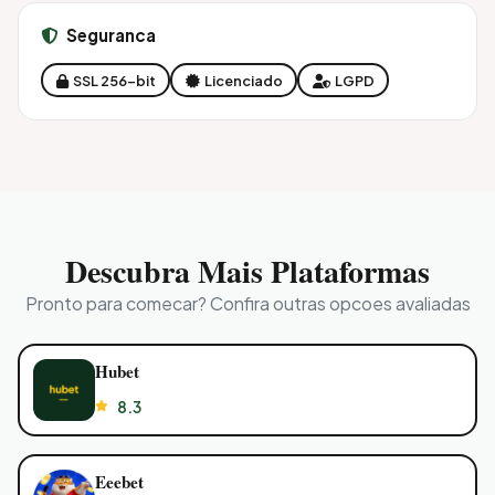
Seguranca
SSL 256-bit
Licenciado
LGPD
Descubra Mais Plataformas
Pronto para comecar? Confira outras opcoes avaliadas
Hubet
8.3
Eeebet