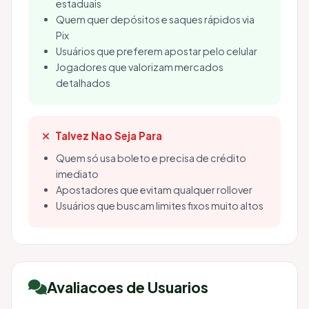
estaduais
Quem quer depósitos e saques rápidos via
Pix
Usuários que preferem apostar pelo celular
Jogadores que valorizam mercados
detalhados
Talvez Nao Seja Para
Quem só usa boleto e precisa de crédito
imediato
Apostadores que evitam qualquer rollover
Usuários que buscam limites fixos muito altos
Avaliacoes de Usuarios