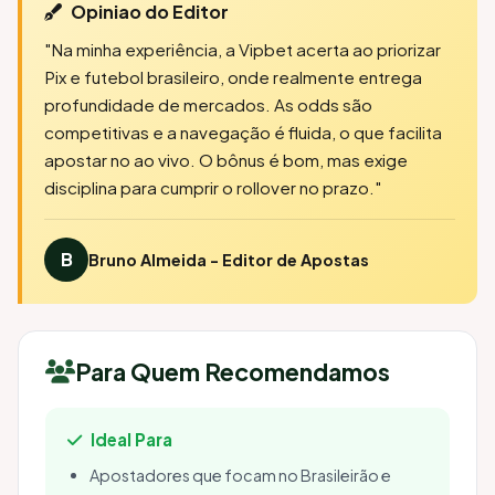
Opiniao do Editor
"Na minha experiência, a Vipbet acerta ao priorizar
Pix e futebol brasileiro, onde realmente entrega
profundidade de mercados. As odds são
competitivas e a navegação é fluida, o que facilita
apostar no ao vivo. O bônus é bom, mas exige
disciplina para cumprir o rollover no prazo."
B
Bruno Almeida - Editor de Apostas
Para Quem Recomendamos
Ideal Para
Apostadores que focam no Brasileirão e