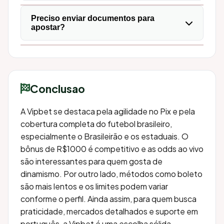
momentos decisivos.
interna. Em testes, o pagamento foi liberado em
O cashout está disponível em eventos
menos de 2 horas. Para evitar atrasos, mantenha
Preciso enviar documentos para
selecionados, principalmente no futebol. Isso
apostar?
seus documentos verificados e solicite saques
permite encerrar a aposta antes do fim do jogo,
dentro do horário de atendimento, quando
reduzindo risco ou garantindo lucro. Nem todos
Sim, a verificação de identidade é padrão e ajuda
possível.
os mercados entram no cashout e a oferta pode
a proteger sua conta. Normalmente, é solicitado
variar conforme a partida. A recomendação é
documento com foto e um comprovante de
verificar essa opção no slip antes de apostar.
Conclusao
endereço ou selfie. Esse processo costuma levar
poucos minutos e é essencial para liberar saques.
A Vipbet se destaca pela agilidade no Pix e pela
Sem a verificação, sua conta pode ter limitações.
cobertura completa do futebol brasileiro,
especialmente o Brasileirão e os estaduais. O
bônus de R$1000 é competitivo e as odds ao vivo
são interessantes para quem gosta de
dinamismo. Por outro lado, métodos como boleto
são mais lentos e os limites podem variar
conforme o perfil. Ainda assim, para quem busca
praticidade, mercados detalhados e suporte em
português, a Vipbet é uma escolha sólida.