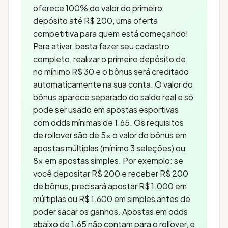
oferece 100% do valor do primeiro
depósito até R$ 200, uma oferta
competitiva para quem está começando!
Para ativar, basta fazer seu cadastro
completo, realizar o primeiro depósito de
no mínimo R$ 30 e o bônus será creditado
automaticamente na sua conta. O valor do
bônus aparece separado do saldo real e só
pode ser usado em apostas esportivas
com odds mínimas de 1.65. Os requisitos
de rollover são de 5x o valor do bônus em
apostas múltiplas (mínimo 3 seleções) ou
8x em apostas simples. Por exemplo: se
você depositar R$ 200 e receber R$ 200
de bônus, precisará apostar R$ 1.000 em
múltiplas ou R$ 1.600 em simples antes de
poder sacar os ganhos. Apostas em odds
abaixo de 1.65 não contam para o rollover, e