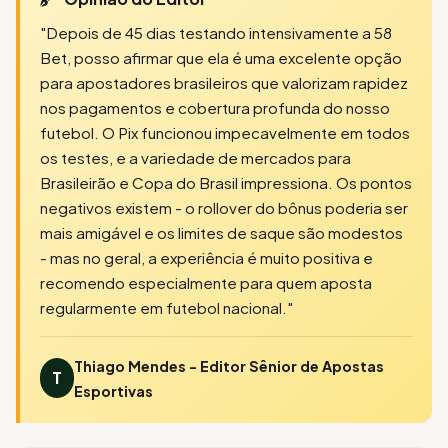
"Depois de 45 dias testando intensivamente a 58
Bet, posso afirmar que ela é uma excelente opção
para apostadores brasileiros que valorizam rapidez
nos pagamentos e cobertura profunda do nosso
futebol. O Pix funcionou impecavelmente em todos
os testes, e a variedade de mercados para
Brasileirão e Copa do Brasil impressiona. Os pontos
negativos existem - o rollover do bônus poderia ser
mais amigável e os limites de saque são modestos
- mas no geral, a experiência é muito positiva e
recomendo especialmente para quem aposta
regularmente em futebol nacional."
Thiago Mendes - Editor Sênior de Apostas
T
Esportivas