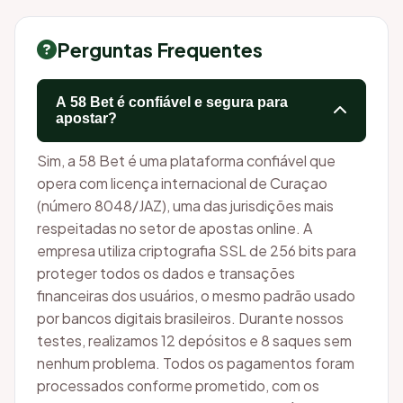
Perguntas Frequentes
A 58 Bet é confiável e segura para
apostar?
Sim, a 58 Bet é uma plataforma confiável que
opera com licença internacional de Curaçao
(número 8048/JAZ), uma das jurisdições mais
respeitadas no setor de apostas online. A
empresa utiliza criptografia SSL de 256 bits para
proteger todos os dados e transações
financeiras dos usuários, o mesmo padrão usado
por bancos digitais brasileiros. Durante nossos
testes, realizamos 12 depósitos e 8 saques sem
nenhum problema. Todos os pagamentos foram
processados conforme prometido, com os