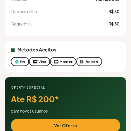
Deposito Min.
R$ 30
Saque Min.
R$ 50
Metodos Aceitos
Pix
Visa
Master
Boleto
OFERTA ESPECIAL
Ate R$ 200*
para novos usuarios
Ver Oferta