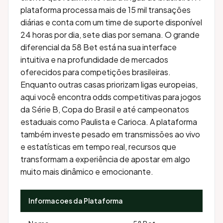
plataforma processa mais de 15 mil transações
diárias e conta com um time de suporte disponível
24 horas por dia, sete dias por semana. O grande
diferencial da 58 Bet está na sua interface
intuitiva e na profundidade de mercados
oferecidos para competições brasileiras.
Enquanto outras casas priorizam ligas europeias,
aqui você encontra odds competitivas para jogos
da Série B, Copa do Brasil e até campeonatos
estaduais como Paulista e Carioca. A plataforma
também investe pesado em transmissões ao vivo
e estatísticas em tempo real, recursos que
transformam a experiência de apostar em algo
muito mais dinâmico e emocionante.
Informacoes da Plataforma