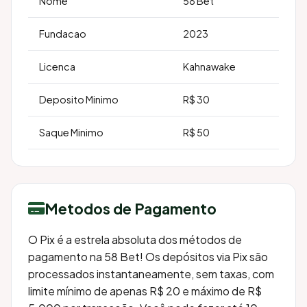
Nome
58 Bet
Fundacao
2023
Licenca
Kahnawake
Deposito Minimo
R$ 30
Saque Minimo
R$ 50
Metodos de Pagamento
O Pix é a estrela absoluta dos métodos de
pagamento na 58 Bet! Os depósitos via Pix são
processados instantaneamente, sem taxas, com
limite mínimo de apenas R$ 20 e máximo de R$