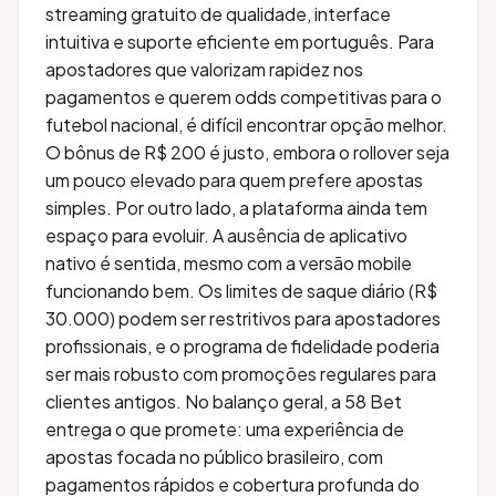
você usa Android, pode criar um atalho na tela
também cobre Libertadores e Sul-Americana
streaming gratuito de qualidade, interface
por e-mail costumam chegar entre 2 e 6 horas,
banco pode cobrar tarifas dependendo do tipo
inicial que funciona quase como um app. No
com profundidade, oferecendo apostas
intuitiva e suporte eficiente em português. Para
dependendo da complexidade da questão. Esse
de conta. Recomendamos sempre usar Pix pela
Chrome, acesse o site, toque nos três pontos no
antecipadas e ao vivo com streaming. No cenário
apostadores que valorizam rapidez nos
canal é ideal para problemas que exigem envio de
velocidade e praticidade.
canto superior direito e selecione 'Adicionar à tela
internacional, todas as grandes ligas estão
pagamentos e querem odds competitivas para o
documentos ou prints de tela. Há ainda um
inicial'. No iOS, use o botão de compartilhar no
presentes: Premier League (Inglaterra), La Liga
futebol nacional, é difícil encontrar opção melhor.
número de WhatsApp disponível para clientes
Safari e escolha 'Adicionar à Tela de Início'. Assim
(Espanha), Serie A (Itália), Bundesliga (Alemanha),
O bônus de R$ 200 é justo, embora o rollover seja
verificados, embora o tempo de resposta seja um
você terá acesso direto com apenas um toque,
Ligue 1 (França), além de Champions League,
um pouco elevado para quem prefere apostas
pouco maior que o chat (cerca de 10-15 minutos).
sem precisar abrir o navegador toda vez.
Europa League, Copa do Mundo e Eurocopa.
simples. Por outro lado, a plataforma ainda tem
A plataforma também possui uma seção de FAQ
Ligas secundárias como Championship inglesa,
espaço para evoluir. A ausência de aplicativo
(Perguntas Frequentes) bem completa no site,
Segunda División espanhola e até campeonatos
nativo é sentida, mesmo com a versão mobile
onde você pode encontrar respostas rápidas
asiáticos e africanos também aparecem. Para
funcionando bem. Os limites de saque diário (R$
sobre cadastro, depósitos, saques, bônus e
quem gosta de variedade, há opções de sobra!
30.000) podem ser restritivos para apostadores
apostas sem precisar falar com um atendente.
profissionais, e o programa de fidelidade poderia
Em 16 das 18 vezes que testamos o suporte, o
ser mais robusto com promoções regulares para
problema foi resolvido no primeiro contato, o que
clientes antigos. No balanço geral, a 58 Bet
demonstra boa preparação da equipe.
entrega o que promete: uma experiência de
apostas focada no público brasileiro, com
pagamentos rápidos e cobertura profunda do