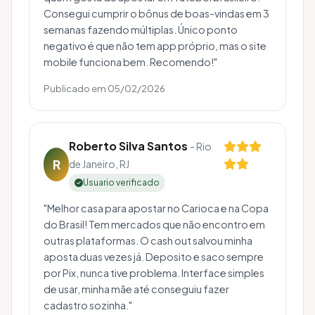
Consegui cumprir o bônus de boas-vindas em 3
semanas fazendo múltiplas. Único ponto
negativo é que não tem app próprio, mas o site
mobile funciona bem. Recomendo!"
Publicado em 05/02/2026
Roberto Silva Santos
- Rio
R
de Janeiro, RJ
Usuario verificado
"Melhor casa para apostar no Carioca e na Copa
do Brasil! Tem mercados que não encontro em
outras plataformas. O cash out salvou minha
aposta duas vezes já. Deposito e saco sempre
por Pix, nunca tive problema. Interface simples
de usar, minha mãe até conseguiu fazer
cadastro sozinha."