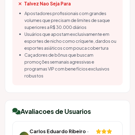
Talvez Nao Seja Para
Apostadores profissionais com grandes
volumes que precisam de limites de saque
superiores a R$ 30.000 diários
Usuários que apostam exclusivamente em
esportes de nicho como críquete, dardos ou
esportes asiáticos com pouca cobertura
Caçadores de bônus que buscam
promoções semanais agressivas e
programas VIP com benefícios exclusivos
robustos
Avaliacoes de Usuarios
Carlos Eduardo Ribeiro
-