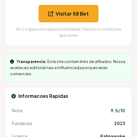
Visitar 58 Bet
18+ | Jogue com responsabilidade | Termos e condicoes
aplicaveis
Transparencia:
Este site contem links de afiliados. Nossa
avaliacao editorial nao e influenciada por parcerias
comerciais.
Informacoes Rapidas
Nota
9.5/10
Fundacao
2023
Licenca
Kahnawake