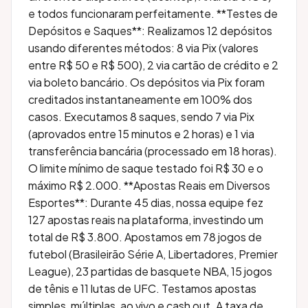
e todos funcionaram perfeitamente. **Testes de
Depósitos e Saques**: Realizamos 12 depósitos
usando diferentes métodos: 8 via Pix (valores
entre R$ 50 e R$ 500), 2 via cartão de crédito e 2
via boleto bancário. Os depósitos via Pix foram
creditados instantaneamente em 100% dos
casos. Executamos 8 saques, sendo 7 via Pix
(aprovados entre 15 minutos e 2 horas) e 1 via
transferência bancária (processado em 18 horas).
O limite mínimo de saque testado foi R$ 30 e o
máximo R$ 2.000. **Apostas Reais em Diversos
Esportes**: Durante 45 dias, nossa equipe fez
127 apostas reais na plataforma, investindo um
total de R$ 3.800. Apostamos em 78 jogos de
futebol (Brasileirão Série A, Libertadores, Premier
League), 23 partidas de basquete NBA, 15 jogos
de tênis e 11 lutas de UFC. Testamos apostas
simples, múltiplas, ao vivo e cash out. A taxa de