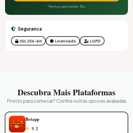
*Termos aplicaveis. 18+
Seguranca
SSL 256-bit
Licenciado
LGPD
Descubra Mais Plataformas
Pronto para comecar? Confira outras opcoes avaliadas
Betapp
9.3