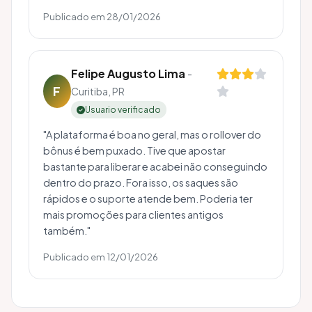
Publicado em 28/01/2026
Felipe Augusto Lima
-
F
Curitiba, PR
Usuario verificado
"A plataforma é boa no geral, mas o rollover do
bônus é bem puxado. Tive que apostar
bastante para liberar e acabei não conseguindo
dentro do prazo. Fora isso, os saques são
rápidos e o suporte atende bem. Poderia ter
mais promoções para clientes antigos
também."
Publicado em 12/01/2026