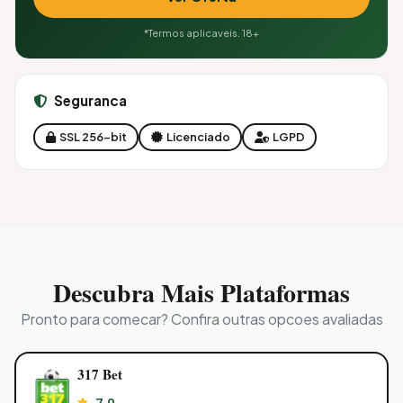
*Termos aplicaveis. 18+
Seguranca
SSL 256-bit
Licenciado
LGPD
Descubra Mais Plataformas
Pronto para comecar? Confira outras opcoes avaliadas
317 Bet
7.9