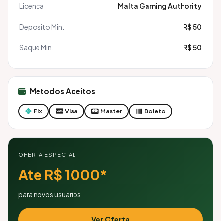
Licenca
Malta Gaming Authority
Deposito Min.
R$ 50
Saque Min.
R$ 50
Metodos Aceitos
Pix
Visa
Master
Boleto
OFERTA ESPECIAL
Ate R$ 1000*
para novos usuarios
Ver Oferta