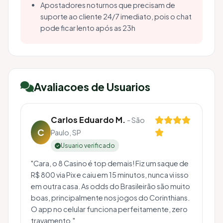
Apostadores noturnos que precisam de
suporte ao cliente 24/7 imediato, pois o chat
pode ficar lento após as 23h
Avaliacoes de Usuarios
Carlos Eduardo M.
- São
C
Paulo, SP
Usuario verificado
"Cara, o 8 Casino é top demais! Fiz um saque de
R$ 800 via Pix e caiu em 15 minutos, nunca vi isso
em outra casa. As odds do Brasileirão são muito
boas, principalmente nos jogos do Corinthians.
O app no celular funciona perfeitamente, zero
travamento."