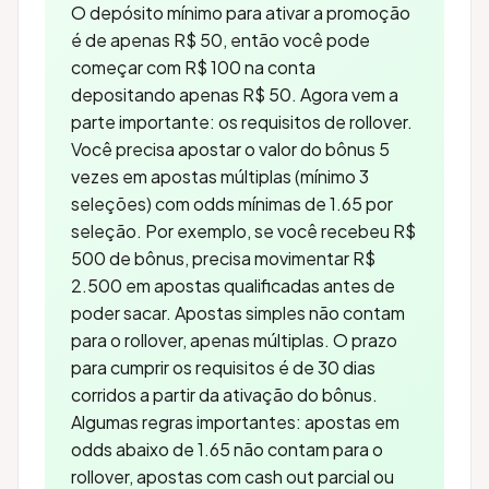
O depósito mínimo para ativar a promoção
é de apenas R$ 50, então você pode
começar com R$ 100 na conta
depositando apenas R$ 50. Agora vem a
parte importante: os requisitos de rollover.
Você precisa apostar o valor do bônus 5
vezes em apostas múltiplas (mínimo 3
seleções) com odds mínimas de 1.65 por
seleção. Por exemplo, se você recebeu R$
500 de bônus, precisa movimentar R$
2.500 em apostas qualificadas antes de
poder sacar. Apostas simples não contam
para o rollover, apenas múltiplas. O prazo
para cumprir os requisitos é de 30 dias
corridos a partir da ativação do bônus.
Algumas regras importantes: apostas em
odds abaixo de 1.65 não contam para o
rollover, apostas com cash out parcial ou