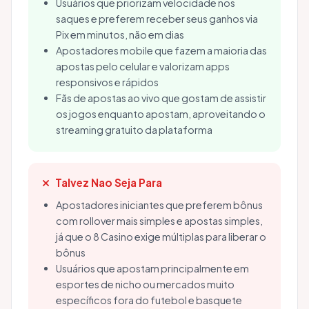
Usuários que priorizam velocidade nos
saques e preferem receber seus ganhos via
Pix em minutos, não em dias
Apostadores mobile que fazem a maioria das
apostas pelo celular e valorizam apps
responsivos e rápidos
Fãs de apostas ao vivo que gostam de assistir
os jogos enquanto apostam, aproveitando o
streaming gratuito da plataforma
Talvez Nao Seja Para
Apostadores iniciantes que preferem bônus
com rollover mais simples e apostas simples,
já que o 8 Casino exige múltiplas para liberar o
bônus
Usuários que apostam principalmente em
esportes de nicho ou mercados muito
específicos fora do futebol e basquete