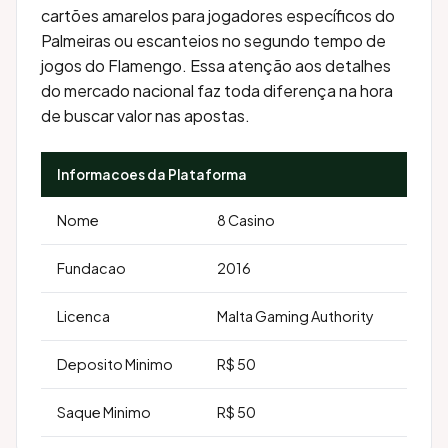
cartões amarelos para jogadores específicos do
Palmeiras ou escanteios no segundo tempo de
jogos do Flamengo. Essa atenção aos detalhes
do mercado nacional faz toda diferença na hora
de buscar valor nas apostas.
Informacoes da Plataforma
Nome
8 Casino
Fundacao
2016
Licenca
Malta Gaming Authority
Deposito Minimo
R$ 50
Saque Minimo
R$ 50