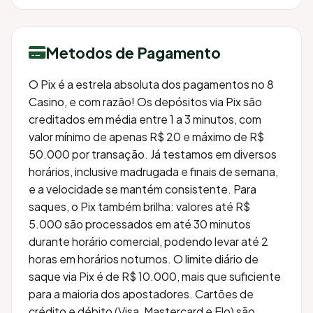
Metodos de Pagamento
O Pix é a estrela absoluta dos pagamentos no 8
Casino, e com razão! Os depósitos via Pix são
creditados em média entre 1 a 3 minutos, com
valor mínimo de apenas R$ 20 e máximo de R$
50.000 por transação. Já testamos em diversos
horários, inclusive madrugada e finais de semana,
e a velocidade se mantém consistente. Para
saques, o Pix também brilha: valores até R$
5.000 são processados em até 30 minutos
durante horário comercial, podendo levar até 2
horas em horários noturnos. O limite diário de
saque via Pix é de R$ 10.000, mais que suficiente
para a maioria dos apostadores. Cartões de
crédito e débito (Visa, Mastercard e Elo) são