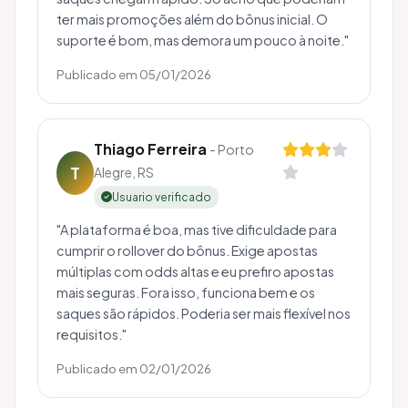
ter mais promoções além do bônus inicial. O
suporte é bom, mas demora um pouco à noite."
Publicado em 05/01/2026
Thiago Ferreira
- Porto
T
Alegre, RS
Usuario verificado
"A plataforma é boa, mas tive dificuldade para
cumprir o rollover do bônus. Exige apostas
múltiplas com odds altas e eu prefiro apostas
mais seguras. Fora isso, funciona bem e os
saques são rápidos. Poderia ser mais flexível nos
requisitos."
Publicado em 02/01/2026