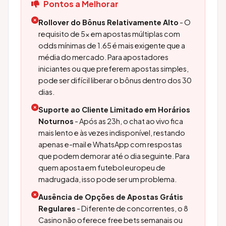
Pontos a Melhorar
Rollover do Bônus Relativamente Alto
- O
requisito de 5x em apostas múltiplas com
odds mínimas de 1.65 é mais exigente que a
média do mercado. Para apostadores
iniciantes ou que preferem apostas simples,
pode ser difícil liberar o bônus dentro dos 30
dias.
Suporte ao Cliente Limitado em Horários
Noturnos
- Após as 23h, o chat ao vivo fica
mais lento e às vezes indisponível, restando
apenas e-mail e WhatsApp com respostas
que podem demorar até o dia seguinte. Para
quem aposta em futebol europeu de
madrugada, isso pode ser um problema.
Ausência de Opções de Apostas Grátis
Regulares
- Diferente de concorrentes, o 8
Casino não oferece free bets semanais ou