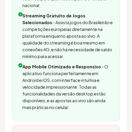
nacional.
Streaming Gratuito de Jogos
Selecionados
- Assista jogos do Brasileirão e
competições europeias diretamente na
plataforma enquanto aposta ao vivo. A
qualidade do streaming é boa mesmo em
conexões 4G, e não há necessidade de saldo
mínimo para acessar.
App Mobile Otimizado e Responsivo
- O
aplicativo funciona perfeitamente em
Android e iOS, com interface intuitiva e
velocidade impressionante. Todas as
funcionalidades da versão desktop estão
disponíveis, e as apostas ao vivo são ainda
mais práticas no celular.