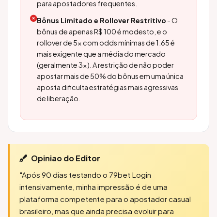
para apostadores frequentes.
Bônus Limitado e Rollover Restritivo
- O
bônus de apenas R$ 100 é modesto, e o
rollover de 5x com odds mínimas de 1.65 é
mais exigente que a média do mercado
(geralmente 3x). A restrição de não poder
apostar mais de 50% do bônus em uma única
aposta dificulta estratégias mais agressivas
de liberação.
Opiniao do Editor
"Após 90 dias testando o 79bet Login
intensivamente, minha impressão é de uma
plataforma competente para o apostador casual
brasileiro, mas que ainda precisa evoluir para