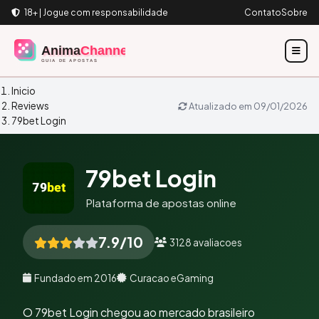
18+ | Jogue com responsabilidade
Contato
Sobre
Inicio
Reviews
Atualizado em 09/01/2026
79bet Login
79bet Login
Plataforma de apostas online
7.9/10
3128 avaliacoes
Fundado em 2016
Curacao eGaming
O 79bet Login chegou ao mercado brasileiro