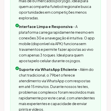
mais de 60 mercados por jogo, ideal para
quem acompanha futebol regional e busca
oportunidades em competições menos
exploradas.
Interface Limpa e Responsiva
- A
plataforma carrega rapidamente mesmo em
conexões 3G e a navegação é intuitiva. O app
mobile (disponível via APK) funciona sem
travamentos e permite fazer apostas ao vivo
com apenas 3 toques. Ideal para quem
aposta pelo celular durante os jogos.
Suporte via WhatsApp Eficiente
- Além do
chat tradicional, o 79bet oferece
atendimento via WhatsApp com respostas
em até 15 minutos. Durante nossos testes,
problemas complexos foram resolvidos mais
rapidamente por este canal, com atendentes
mais experientes e capacidade de enviar
prints e vídeos.