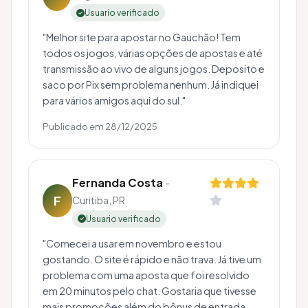
Usuario verificado
"Melhor site para apostar no Gauchão! Tem
todos os jogos, várias opções de apostas e até
transmissão ao vivo de alguns jogos. Deposito e
saco por Pix sem problema nenhum. Já indiquei
para vários amigos aqui do sul."
Publicado em 28/12/2025
Fernanda Costa
-
F
Curitiba, PR
Usuario verificado
"Comecei a usar em novembro e estou
gostando. O site é rápido e não trava. Já tive um
problema com uma aposta que foi resolvido
em 20 minutos pelo chat. Gostaria que tivesse
mais promoções além do bônus de entrada,