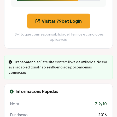
Visitar 79bet Login
18+ | Jogue com responsabilidade | Termos e condicoes
aplicaveis
Transparencia:
Este site contem links de afiliados. Nossa
avaliacao editorial nao e influenciada por parcerias
comerciais.
Informacoes Rapidas
Nota
7.9/10
Fundacao
2016