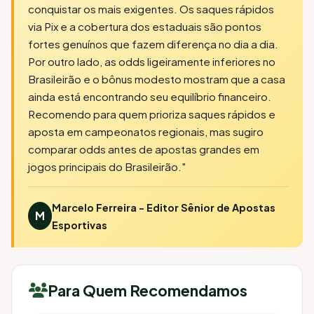
conquistar os mais exigentes. Os saques rápidos
via Pix e a cobertura dos estaduais são pontos
fortes genuínos que fazem diferença no dia a dia.
Por outro lado, as odds ligeiramente inferiores no
Brasileirão e o bônus modesto mostram que a casa
ainda está encontrando seu equilíbrio financeiro.
Recomendo para quem prioriza saques rápidos e
aposta em campeonatos regionais, mas sugiro
comparar odds antes de apostas grandes em
jogos principais do Brasileirão."
Marcelo Ferreira - Editor Sênior de Apostas
M
Esportivas
Para Quem Recomendamos