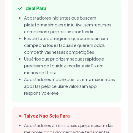
Ideal Para
Apostadores iniciantes que buscam
plataforma simples e intuitiva, sem recursos
complexos que possam confundir
Fãs de futebol regional que acompanham
campeonatos estaduais e querem odds
competitivas nessas competições
Usuários que priorizam saques rápidos e
precisam de liquidez imediata via Pix em
menos de 1 hora
Apostadores mobile que fazem a maioria das
apostas pelo celular e valorizam app
responsivo e leve
Talvez Nao Seja Para
Apostadores profissionais que precisam das
melhores odds do mercado e ferramentas