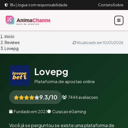
18+ | Jogue com responsabilidade
Contato
Sobre
Inicio
Reviews
Atualizado em 10/01/2026
Lovepg
Lovepg
Plataforma de apostas online
9.3/10
7444 avaliacoes
Fundado em 2021
Curacao eGaming
Você já se perguntou se existe uma plataforma de