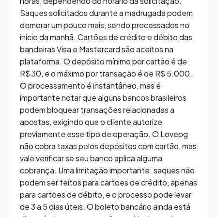
horas, dependendo do horário da solicitação.
Saques solicitados durante a madrugada podem
demorar um pouco mais, sendo processados no
início da manhã. Cartões de crédito e débito das
bandeiras Visa e Mastercard são aceitos na
plataforma. O depósito mínimo por cartão é de
R$ 30, e o máximo por transação é de R$ 5.000.
O processamento é instantâneo, mas é
importante notar que alguns bancos brasileiros
podem bloquear transações relacionadas a
apostas, exigindo que o cliente autorize
previamente esse tipo de operação. O Lovepg
não cobra taxas pelos depósitos com cartão, mas
vale verificar se seu banco aplica alguma
cobrança. Uma limitação importante: saques não
podem ser feitos para cartões de crédito, apenas
para cartões de débito, e o processo pode levar
de 3 a 5 dias úteis. O boleto bancário ainda está