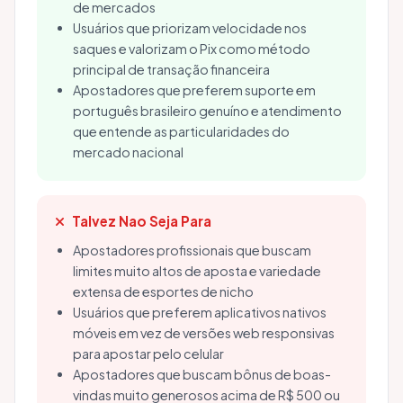
de mercados
Usuários que priorizam velocidade nos
saques e valorizam o Pix como método
principal de transação financeira
Apostadores que preferem suporte em
português brasileiro genuíno e atendimento
que entende as particularidades do
mercado nacional
Talvez Nao Seja Para
Apostadores profissionais que buscam
limites muito altos de aposta e variedade
extensa de esportes de nicho
Usuários que preferem aplicativos nativos
móveis em vez de versões web responsivas
para apostar pelo celular
Apostadores que buscam bônus de boas-
vindas muito generosos acima de R$ 500 ou