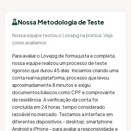
Nossa Metodologia de Teste
Nossa equipe testou o Lovepg na pratica. Veja
como avaliamos:
Para avaliar o Lovepg de forma justa e completa,
nossa equipe realizou um processo de teste
rigoroso que durou 45 dias. Iniciamos criando uma
conta real na plataforma, processo que levou
aproximadamente 8 minutos e exigiu
documentos básicos como CPF e comprovante
de residência. A verificação da conta foi
concluída em 24 horas, tempo considerado
razoável no mercado. Testamos a interface em
diferentes dispositivos - desktop, smartphone
Android e iPhone - para avaliar a responsividade e