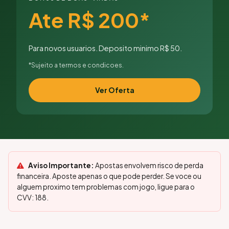
Ate R$ 200*
Para novos usuarios. Deposito minimo R$ 50.
*Sujeito a termos e condicoes.
Ver Oferta
Aviso Importante:
Apostas envolvem risco de perda
financeira. Aposte apenas o que pode perder. Se voce ou
alguem proximo tem problemas com jogo, ligue para o
CVV: 188.