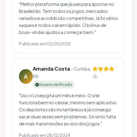
"Melhor plataforma que já usei para apostar no
Brasileirão. Tem todos os jogos, mercados
variados e as odds são competitivas. Já fiz vários
saques e todos caíram rápido. O bônus de
boas-vindas ajudou a começar bem."
Publicado em 02/01/2025
Amanda Costa
- Curitiba,
A
PR
Usuario verificado
"Uso o Lovepg há um mês e meio. O site
funciona bem no celular, mesmo sem aplicativo.
Os depósitos são instantâneos e já consegui
sacar duas vezes sem problemas. Só sinto falta
de mais transmissões ao vivo dos jogos."
Publicado em 28/12/2024