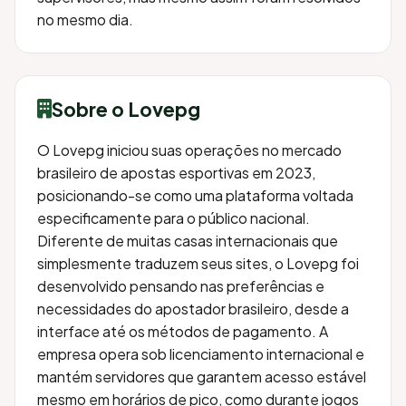
no mesmo dia.
Sobre o Lovepg
O Lovepg iniciou suas operações no mercado
brasileiro de apostas esportivas em 2023,
posicionando-se como uma plataforma voltada
especificamente para o público nacional.
Diferente de muitas casas internacionais que
simplesmente traduzem seus sites, o Lovepg foi
desenvolvido pensando nas preferências e
necessidades do apostador brasileiro, desde a
interface até os métodos de pagamento. A
empresa opera sob licenciamento internacional e
mantém servidores que garantem acesso estável
mesmo em horários de pico, como durante jogos