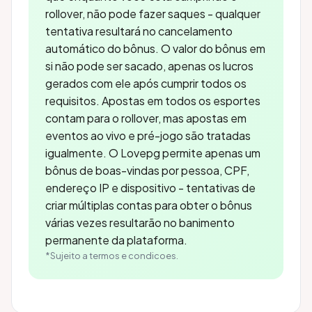
rollover, não pode fazer saques - qualquer
tentativa resultará no cancelamento
automático do bônus. O valor do bônus em
si não pode ser sacado, apenas os lucros
gerados com ele após cumprir todos os
requisitos. Apostas em todos os esportes
contam para o rollover, mas apostas em
eventos ao vivo e pré-jogo são tratadas
igualmente. O Lovepg permite apenas um
bônus de boas-vindas por pessoa, CPF,
endereço IP e dispositivo - tentativas de
criar múltiplas contas para obter o bônus
várias vezes resultarão no banimento
permanente da plataforma.
*Sujeito a termos e condicoes.