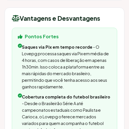
Vantagens e Desvantagens
Pontos Fortes
Saques via Pix em tempo recorde
- O
Lovepg processa saques via Pix em média de
4 horas, com casos de liberação em apenas
1h30min. Isso coloca a plataforma entre as
mais rápidas do mercado brasileiro,
permitindo que você tenha acesso aos seus
ganhos rapidamente.
Cobertura completa do futebol brasileiro
- Desde o Brasileirão Série A até
campeonatos estaduais como Paulista e
Carioca, o Lovepg oferece mercados
variados para quem acompanha o futebol