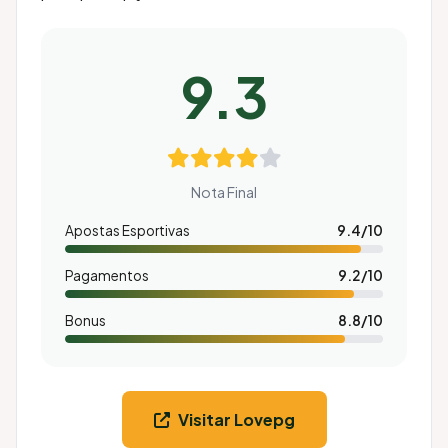
9.3
Nota Final
Apostas Esportivas
9.4/10
Pagamentos
9.2/10
Bonus
8.8/10
Visitar Lovepg