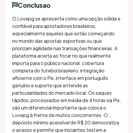
carregamento rápido das páginas e facilidade
Carioca, Mineiro, Gaúcho, Pernambucano e
procedimento padrão de segurança. Após a
Conclusao
2024, as casas de apostas são obrigadas a reter
odds mínimas de 1.80. Isso significa que se
para fazer apostas. Atualmente, o Lovepg não
Catarinense. A plataforma também cobre
primeira retirada aprovada, os saques
15% de Imposto de Renda na fonte sobre o valor
recebeu R$ 200 de bônus, precisará apostar um
possui um aplicativo nativo para download na
competições sul-americanas como Libertadores
O Lovepg se apresenta como uma opção sólida e
subsequentes tendem a ser mais rápidos. O
do prêmio líquido (ganho menos o valor apostado)
total de R$ 1.000 (5 x R$ 200) antes de liberar os
Google Play Store ou Apple App Store, o que é
e Sul-Americana com grande variedade de
confiável para apostadores brasileiros,
Lovepg não cobra taxas para saques via Pix, mas
quando este ultrapassar R$ 2.112,00. Isso
saques. Você tem 30 dias para completar esse
uma limitação comparado a alguns concorrentes.
mercados. No futebol internacional, as principais
especialmente aqueles que estão começando
há um limite mínimo de R$ 30 por transação.
significa que se você ganhar R$ 3.000 em uma
requisito. Apostas em qualquer esporte contam
No entanto, você pode adicionar um atalho do
ligas europeias estão todas disponíveis: Premier
no mundo das apostas esportivas ou que
aposta de R$ 100, o prêmio líquido é de R$ 2.900,
para o rollover, desde que as odds sejam de pelo
site na tela inicial do seu celular, criando um
League (Inglaterra), La Liga (Espanha), Serie A
priorizam agilidade nas transações financeiras. A
e haverá retenção de imposto sobre esse valor.
menos 1.80. O valor do bônus em si não pode ser
acesso rápido que funciona de forma similar a um
(Itália), Bundesliga (Alemanha), Ligue 1 (França) e
plataforma acerta ao focar no que realmente
O Lovepg, como plataforma regularizada, realiza
sacado, apenas os lucros gerados após cumprir
app. Para fazer isso, basta acessar o site pelo
Eredivisie (Holanda). Competições continentais
importa para o público nacional: cobertura
essa retenção automaticamente antes de
todos os requisitos.
navegador, abrir o menu de opções e selecionar
como Champions League, Europa League e
completa do futebol brasileiro, integração
creditar os ganhos na sua conta. Você receberá
'Adicionar à tela inicial'. Todas as funcionalidades
Conference League recebem cobertura
eficiente com o Pix, interface em português
um comprovante de retenção que pode ser
estão disponíveis na versão mobile, incluindo
completa. Além disso, você pode apostar em
genuíno e suporte que entende as
usado na sua declaração de Imposto de Renda
depósitos, saques, apostas ao vivo e suporte ao
ligas de países como Portugal, Argentina, México
particularidades do mercado local. Os saques
anual. É importante guardar todos os
cliente.
e até campeonatos asiáticos e africanos. Para
rápidos, processados em média de 4 horas via Pix,
comprovantes de apostas e ganhos para declarar
cada partida, o Lovepg oferece diversos
são um diferencial importante que coloca o
corretamente. Ganhos abaixo do limite de R$
mercados além do resultado final, incluindo total
Lovepg à frente de muitos concorrentes. O
2.112,00 não sofrem retenção na fonte, mas
de gols, ambas marcam, handicap asiático,
depósito mínimo acessível de R$ 20 democratiza
ainda devem ser declarados como rendimentos
escanteios e apostas ao vivo com odds
o acesso e permite que iniciantes testem a
tributáveis na sua declaração anual.