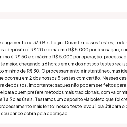
e pagamento no 333 Bet Login. Durante nossos testes, todos
a depósito é R$ 20 e o máximo R$ 5.000 por transação, com 
 mínimo é R$ 50 e o máximo R$ 5.000 por operação, processado
te maior, chegando a 6 horas em um dos nossos testes realiz
ito mínimo de R$ 30. O processamento é instantâneo, mas id
ue ocorreu em 2 dos nossos 5 testes com cartão. Nesses casos
ara depósitos. Importante: saques não podem ser feitos para 
ível para quem prefere métodos mais tradicionais, com valor 
 a 3 dias úteis. Testamos um depósito via boleto que foi cre
ocessamento mais lento: nosso teste levou 1 dia útil para o
se seu banco cobra pela operação.