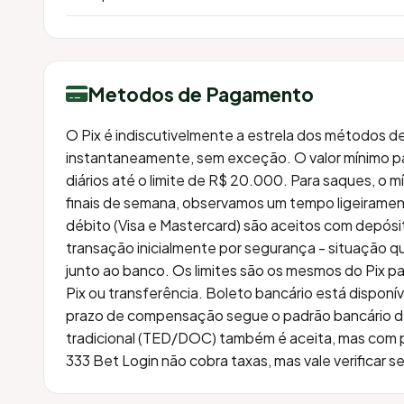
Metodos de Pagamento
O Pix é indiscutivelmente a estrela dos métodos d
instantaneamente, sem exceção. O valor mínimo par
diários até o limite de R$ 20.000. Para saques, o
finais de semana, observamos um tempo ligeiramen
débito (Visa e Mastercard) são aceitos com depós
transação inicialmente por segurança - situação q
junto ao banco. Os limites são os mesmos do Pix p
Pix ou transferência. Boleto bancário está dispon
prazo de compensação segue o padrão bancário de 1
tradicional (TED/DOC) também é aceita, mas com pr
333 Bet Login não cobra taxas, mas vale verificar 