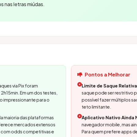
 nas letras miúdas.
Pontos a Melhorar
ques via Pix foram
Limite de Saque Relativ
2h15min. Em um dos testes,
saque pode ser restritivo 
go impressionante para o
possível fazer múltiplos 
teto limitante.
da maioria das plataformas
Aplicativo Nativo Ainda 
oferece mercados extensos
navegador mobile, mas aind
is, com odds competitivas e
Para quem prefere apps d