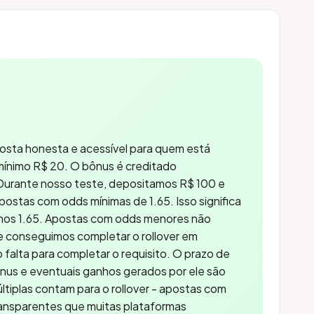
osta honesta e acessível para quem está
 mínimo R$ 20. O bônus é creditado
. Durante nosso teste, depositamos R$ 100 e
ostas com odds mínimas de 1.65. Isso significa
enos 1.65. Apostas com odds menores não
 e conseguimos completar o rollover em
alta para completar o requisito. O prazo de
bônus e eventuais ganhos gerados por ele são
tiplas contam para o rollover - apostas com
ransparentes que muitas plataformas