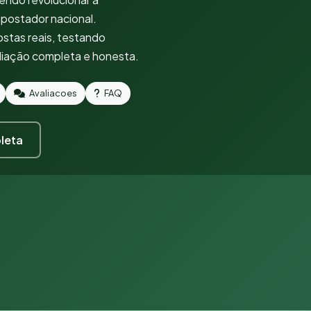
apostador nacional.
ostas reais, testando
aliação completa e honesta.
Avaliacoes
FAQ
leta