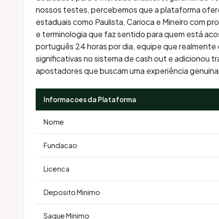
nossos testes, percebemos que a plataforma ofere
estaduais como Paulista, Carioca e Mineiro com pro
e terminologia que faz sentido para quem está ac
português 24 horas por dia, equipe que realmente
significativas no sistema de cash out e adicionou 
apostadores que buscam uma experiência genuinam
Informacoes da Plataforma
Nome
Fundacao
Licenca
Deposito Minimo
Saque Minimo