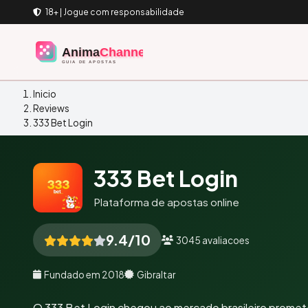
18+ | Jogue com responsabilidade
Inicio
Reviews
333 Bet Login
333 Bet Login
Plataforma de apostas online
9.4/10
3045 avaliacoes
Fundado em 2018
Gibraltar
O 333 Bet Login chegou ao mercado brasileiro promet