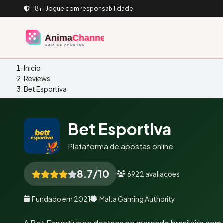
18+ | Jogue com responsabilidade
Inicio
Reviews
Bet Esportiva
Bet Esportiva
Plataforma de apostas online
8.7/10
6922 avaliacoes
Fundado em 2021
Malta Gaming Authority
A Bet Esportiva se destaca no mercado brasileiro co