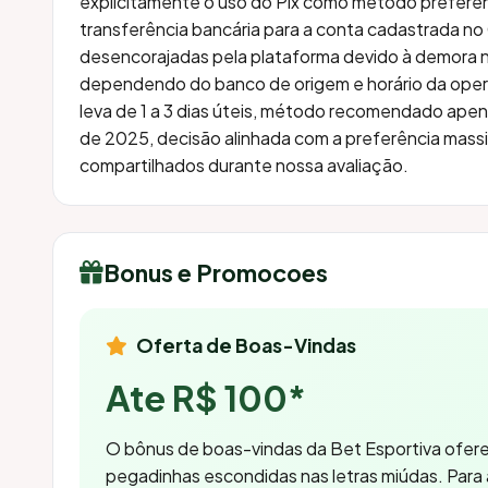
explicitamente o uso do Pix como método preferenc
transferência bancária para a conta cadastrada no
desencorajadas pela plataforma devido à demora n
dependendo do banco de origem e horário da opera
leva de 1 a 3 dias úteis, método recomendado apen
de 2025, decisão alinhada com a preferência mass
compartilhados durante nossa avaliação.
Bonus e Promocoes
Oferta de Boas-Vindas
Ate R$ 100*
O bônus de boas-vindas da Bet Esportiva ofere
pegadinhas escondidas nas letras miúdas. Para