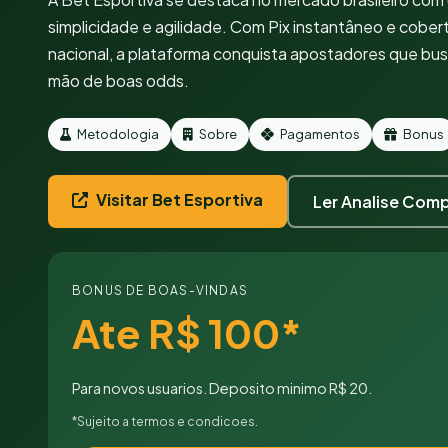
simplicidade e agilidade. Com Pix instantâneo e cober
nacional, a plataforma conquista apostadores que bus
mão de boas odds.
Metodologia
Sobre
Pagamentos
Bonus
Visitar Bet Esportiva
Ler Analise Com
BONUS DE BOAS-VINDAS
Ate R$ 100*
Para novos usuarios. Deposito minimo R$ 20.
*Sujeito a termos e condicoes.