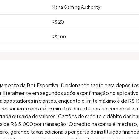
Malta Gaming Authority
R$ 20
R$ 100
agamento da Bet Esportiva, funcionando tanto para depósito
 literalmente em segundos após a confirmação no aplicativo b
a apostadores iniciantes, enquanto o limite máximo é de R$ 1
ssamento em até 15 minutos durante horário comercial e até
trada ou saída de valores. Cartões de crédito e débito das ba
s de R$ 5.000 por transação. O crédito na conta é imediato,
ro, gerando taxas adicionais por parte da instituição finance