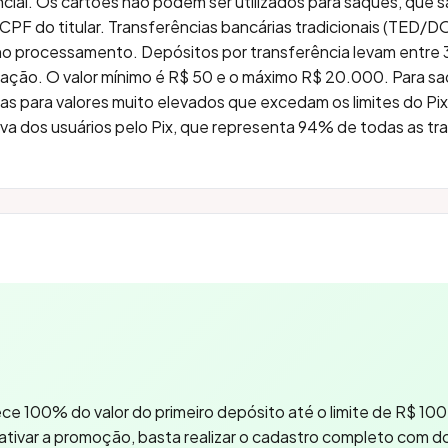
ial. Os cartões não podem ser utilizados para saques, que 
 CPF do titular. Transferências bancárias tradicionais (TED/
o processamento. Depósitos por transferência levam entre 3
ção. O valor mínimo é R$ 50 e o máximo R$ 20.000. Para saq
as para valores muito elevados que excedam os limites do Pix
iva dos usuários pelo Pix, que representa 94% de todas as t
ce 100% do valor do primeiro depósito até o limite de R$ 10
 ativar a promoção, basta realizar o cadastro completo com 