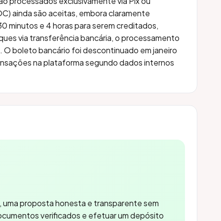
são processados exclusivamente via Pix ou
DOC) ainda são aceitas, embora claramente
0 minutos e 4 horas para serem creditados,
ues via transferência bancária, o processamento
. O boleto bancário foi descontinuado em janeiro
ransações na plataforma segundo dados internos
0, uma proposta honesta e transparente sem
documentos verificados e efetuar um depósito