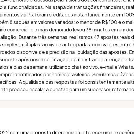
to e funcionalidades. Na etapa de transações financeiras, rea
gamentos via Pix foram creditados instantaneamente em 100
ém 8 saques em valores variados: o menor de R$ 100 e o mai
rio comercial, e o mais demorado levou 38 minutos em um 
valiação. Durante três semanas, realizamos 47 apostas reais di
imples, múltiplas, ao vivo e antecipadas, com valores entre 
rcados disponíveis e a precisão na liquidação das apostas. E
 suporte após nossa solicitação, demonstrando atenção e tra
rios e dias da semana, utilizando chat ao vivo, e-mail e Wha
mpre identificados por nomes brasileiros. Simulamos dúvidas
ecíficas. A qualidade das respostas foi consistentemente al
te precisou escalar a questão para um supervisor, retornan
 2022 com uma proposta diferenciada: oferecer uma experiê