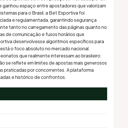
e ganhou espaço entre apostadores que valorizam
stemas para o Brasil, a Bet Esportiva foi
enciada e regulamentada, garantindo segurança
onante tanto no carregamento das páginas quanto no
ras de comunicação e fusos horários que
portiva desenvolvesse algoritmos específicos para
s está o foco absoluto no mercado nacional.
eonatos que realmente interessam ao brasileiro:
ação se reflete em limites de apostas mais generosos
às praticadas por concorrentes. A plataforma
hadas e histórico de confrontos.