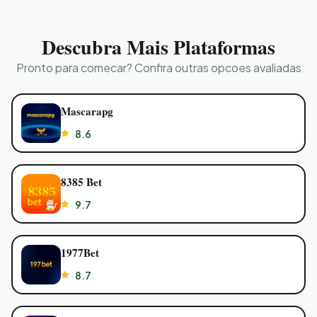
Descubra Mais Plataformas
Pronto para comecar? Confira outras opcoes avaliadas
Mascarapg
8.6
8385 Bet
9.7
1977Bet
8.7