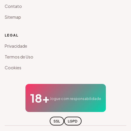
Contato
Sitemap
LEGAL
Privacidade
Termos de Uso
Cookies
18+
Jogue com responsabilidade
SSL
LGPD