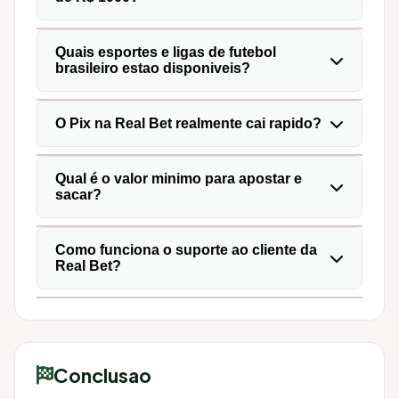
O bonus é um extra sobre o primeiro deposito,
Quais esportes e ligas de futebol
liberado como saldo promocional. Para converter
brasileiro estao disponiveis?
em saldo real, é necessario cumprir o rollover de
5x com odds minimas de 1.50. A validade é de 15
A Real Bet oferece mercados completos de
O Pix na Real Bet realmente cai rapido?
dias, entao o volume de apostas precisa ser
futebol brasileiro, incluindo Brasileirao Serie A e B,
planejado. Depositos via boleto não elegem o
Copa do Brasil e estaduais como Paulista, Carioca
Nos testes, o deposito via Pix creditou em cerca
bonus, e apostas anuladas não contam para o
e Mineiro. Ha mercados de resultado, gols,
Qual é o valor minimo para apostar e
de 1 minuto. O saque via Pix foi aprovado e
requisito.
sacar?
escanteios e cartões. No futebol internacional, a
recebido em aproximadamente 22 minutos,
cobertura é boa nas ligas principais. Esportes
dentro do prazo informado. Vale lembrar que
O deposito minimo via Pix é de R$ 10 e o saque
como basquete, tenis e MMA aparecem com
Como funciona o suporte ao cliente da
instabilidades bancarias podem ocorrer fora do
minimo é de R$ 20. Em cartao, o deposito minimo
menos profundidade, mas suficientes para
Real Bet?
controle da plataforma. Ainda assim, o Pix é o
é de R$ 20. O boleto exige mais tempo e tem
apostas basicas.
metodo mais rapido e consistente para
limites variaveis conforme o banco. Esses limites
O suporte funciona via chat e email em
movimentacao.
sao adequados para quem aposta com banca
portugues, com resposta rapida em horario
pequena. Recomendo conferir na carteira, pois a
comercial. Em testes, o chat solucionou duvidas
plataforma pode ajustar limites conforme perfil e
Conclusao
sobre rollover e saques em menos de 10 minutos.
historico.
Para problemas mais tecnicos, o email respondeu