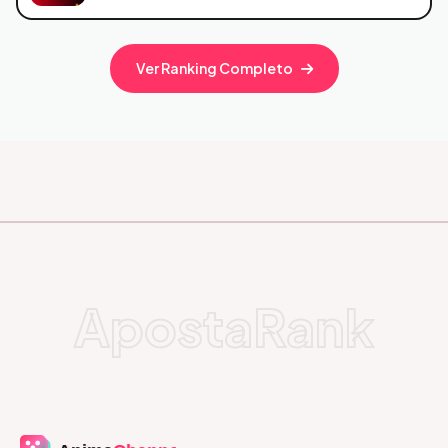
Ver Ranking Completo
ApostaRank