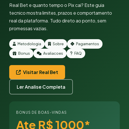
Real Bet e quanto tempo o Pix cai? Este guia
tecnico mostra limites, prazos e comportamento
real da plataforma. Tudo direto ao ponto, sem
promessas vazias.
Metodologia
Sobre
Pagamentos
Bonus
Avaliacoes
FAQ
Visitar Real Bet
Ler Analise Completa
BONUS DE BOAS-VINDAS
Ate R$ 1000*