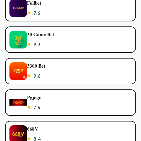
Fullbet
7.6
30 Game Bet
9.3
3300 Bet
9.6
Pgjogo
7.6
668V
8.4