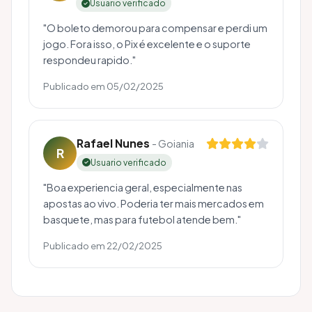
Usuario verificado
"O boleto demorou para compensar e perdi um
jogo. Fora isso, o Pix é excelente e o suporte
respondeu rapido."
Publicado em 05/02/2025
Rafael Nunes
- Goiania
R
Usuario verificado
"Boa experiencia geral, especialmente nas
apostas ao vivo. Poderia ter mais mercados em
basquete, mas para futebol atende bem."
Publicado em 22/02/2025