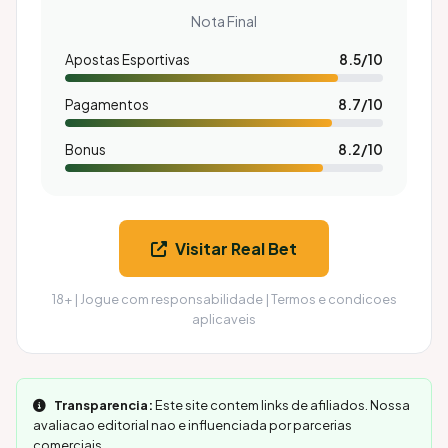
Nota Final
Apostas Esportivas
8.5/10
Pagamentos
8.7/10
Bonus
8.2/10
Visitar Real Bet
18+ | Jogue com responsabilidade | Termos e condicoes
aplicaveis
Transparencia:
Este site contem links de afiliados. Nossa
avaliacao editorial nao e influenciada por parcerias
comerciais.