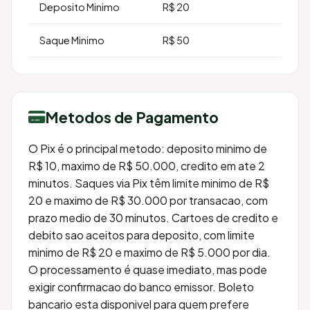
Deposito Minimo
R$ 20
Saque Minimo
R$ 50
Metodos de Pagamento
O Pix é o principal metodo: deposito minimo de
R$ 10, maximo de R$ 50.000, credito em ate 2
minutos. Saques via Pix têm limite minimo de R$
20 e maximo de R$ 30.000 por transacao, com
prazo medio de 30 minutos. Cartoes de credito e
debito sao aceitos para deposito, com limite
minimo de R$ 20 e maximo de R$ 5.000 por dia.
O processamento é quase imediato, mas pode
exigir confirmacao do banco emissor. Boleto
bancario esta disponivel para quem prefere