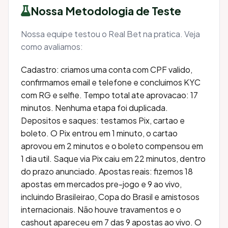
Nossa Metodologia de Teste
Nossa equipe testou o Real Bet na pratica. Veja
como avaliamos:
Cadastro: criamos uma conta com CPF valido,
confirmamos email e telefone e concluimos KYC
com RG e selfie. Tempo total ate aprovacao: 17
minutos. Nenhuma etapa foi duplicada.
Depositos e saques: testamos Pix, cartao e
boleto. O Pix entrou em 1 minuto, o cartao
aprovou em 2 minutos e o boleto compensou em
1 dia util. Saque via Pix caiu em 22 minutos, dentro
do prazo anunciado. Apostas reais: fizemos 18
apostas em mercados pre-jogo e 9 ao vivo,
incluindo Brasileirao, Copa do Brasil e amistosos
internacionais. Não houve travamentos e o
cashout apareceu em 7 das 9 apostas ao vivo. O