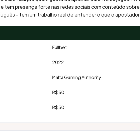
e B e têm presença forte nas redes sociais com conteúdo sob
uguês - tem um trabalho real de entender o que o apostador b
Fullbet
2022
Malta Gaming Authority
R$ 50
R$ 30