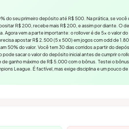
% do seu primeiro depósito até R$ 500. Na prática, se você 
positar R$ 200, recebe mais R$ 200, e assim por diante. O de
. Agora vem a parte importante: o rollover é de 5x o valor 
recisa apostar R$ 2.500 (5 x 500) em jogos com odd de 1.80 
am 50% do valor. Você tem 30 dias corridos a partir do depósi
 pode sacar o valor do depósito inicial antes de cumprir o ro
e de ganho máximo de R$ 5.000 com o bônus. Testei o bônus e
pions League. É factível, mas exige disciplina e um pouco de