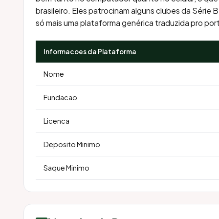
brasileiro. Eles patrocinam alguns clubes da Séri
só mais uma plataforma genérica traduzida pro port
Informacoes da Plataforma
Nome
Fundacao
Licenca
Deposito Minimo
Saque Minimo