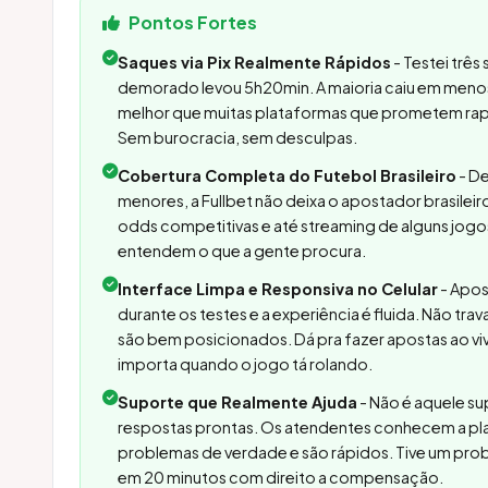
Pontos Fortes
Saques via Pix Realmente Rápidos
- Testei três
demorado levou 5h20min. A maioria caiu em menos
melhor que muitas plataformas que prometem ra
Sem burocracia, sem desculpas.
Cobertura Completa do Futebol Brasileiro
- De
menores, a Fullbet não deixa o apostador brasilei
odds competitivas e até streaming de alguns jogos
entendem o que a gente procura.
Interface Limpa e Responsiva no Celular
- Apos
durante os testes e a experiência é fluida. Não tra
são bem posicionados. Dá pra fazer apostas ao viv
importa quando o jogo tá rolando.
Suporte que Realmente Ajuda
- Não é aquele s
respostas prontas. Os atendentes conhecem a pl
problemas de verdade e são rápidos. Tive um pro
em 20 minutos com direito a compensação.