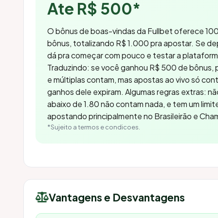
Ate R$ 500*
O bônus de boas-vindas da Fullbet oferece 100
bônus, totalizando R$ 1.000 pra apostar. Se de
dá pra começar com pouco e testar a plataforma
Traduzindo: se você ganhou R$ 500 de bônus, p
e múltiplas contam, mas apostas ao vivo só cont
ganhos dele expiram. Algumas regras extras: não
abaixo de 1.80 não contam nada, e tem um limit
apostando principalmente no Brasileirão e Cham
*Sujeito a termos e condicoes.
Vantagens e Desvantagens