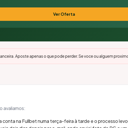
Ver Oferta
nanceira. Aposte apenas o que pode perder. Se voce ou alguem proximo
o avaliamos:
a conta na Fullbet numa terça-feira à tarde e o processo lev