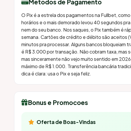
Metodos de Pagamento
O Pix é a estrela dos pagamentos na Fullbet, como 
horários e o mais demorado levou 40 segundos pra
nem do seu banco. Nos saques, o Pix também é rápi
semana. Cartões de crédito e débito são aceitos (
minutos pra processar. Alguns bancos bloqueiam tr
é R$ 3.000 por transação. Não cobram taxa, mas s
mas sinceramente não vejo muito sentido em 2026 c
máximo de R$ 1.000. Transferência bancária tradi
dica é clara: usa o Pix e seja feliz.
Bonus e Promocoes
Oferta de Boas-Vindas