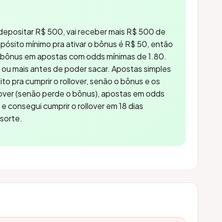
depositar R$ 500, vai receber mais R$ 500 de
pósito mínimo pra ativar o bônus é R$ 50, então
do bônus em apostas com odds mínimas de 1.80.
ou mais antes de poder sacar. Apostas simples
to pra cumprir o rollover, senão o bônus e os
llover (senão perde o bônus), apostas em odds
 consegui cumprir o rollover em 18 dias
 sorte.