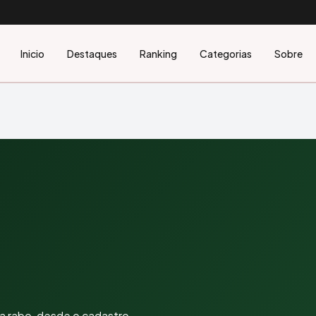
Inicio
Destaques
Ranking
Categorias
Sobre
 a rabo, desde o cadastro