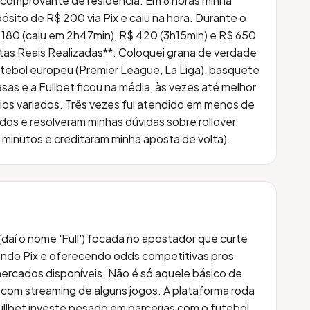
m comprovante de residência. Em 6 horas minha
ósito de R$ 200 via Pix e caiu na hora. Durante o
R$ 180 (caiu em 2h47min), R$ 420 (3h15min) e R$ 650
tas Reais Realizadas**: Coloquei grana de verdade
 futebol europeu (Premier League, La Liga), basquete
sas e a Fullbet ficou na média, às vezes até melhor
rios variados. Três vezes fui atendido em menos de
os e resolveram minhas dúvidas sobre rollover,
minutos e creditaram minha aposta de volta).
aí o nome 'Full') focada no apostador que curte
itando Pix e oferecendo odds competitivas pros
rcados disponíveis. Não é só aquele básico de
 com streaming de alguns jogos. A plataforma roda
ullbet investe pesado em parcerias com o futebol