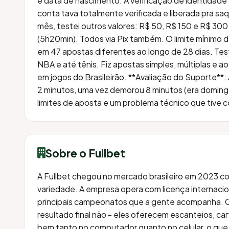
e data de nascimento. A verificação de identidade 
conta tava totalmente verificada e liberada pra sa
mês, testei outros valores: R$ 50, R$ 150 e R$ 300
(5h20min). Todos via Pix também. O limite mínimo
em 47 apostas diferentes ao longo de 28 dias. Teste
NBA e até tênis. Fiz apostas simples, múltiplas e a
em jogos do Brasileirão. **Avaliação do Suporte**:
2 minutos, uma vez demorou 8 minutos (era domingo
limites de aposta e um problema técnico que tive 
Sobre o Fullbet
A Fullbet chegou no mercado brasileiro em 2023 co
variedade. A empresa opera com licença internacion
principais campeonatos que a gente acompanha. O
resultado final não - eles oferecem escanteios, c
bem tanto no computador quanto no celular, o que 