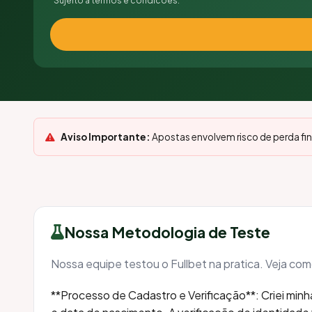
*Sujeito a termos e condicoes.
Aviso Importante:
Apostas envolvem risco de perda fi
Nossa Metodologia de Teste
Nossa equipe testou o Fullbet na pratica. Veja com
**Processo de Cadastro e Verificação**: Criei minh