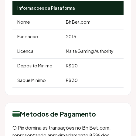
Informacoes da Plataforma
Nome
Bh Bet.com
Fundacao
2015
Licenca
Malta Gaming Authority
Deposito Minimo
R$ 20
Saque Minimo
R$ 30
Metodos de Pagamento
O Pix domina as transações no Bh Bet.com,
representando aproximadamente 85% dos