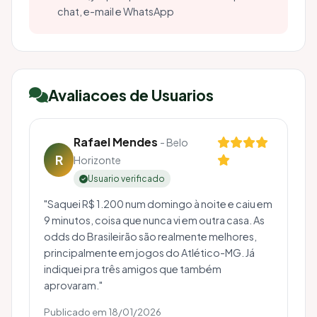
chat, e-mail e WhatsApp
Avaliacoes de Usuarios
Rafael Mendes
- Belo
R
Horizonte
Usuario verificado
"Saquei R$ 1.200 num domingo à noite e caiu em
9 minutos, coisa que nunca vi em outra casa. As
odds do Brasileirão são realmente melhores,
principalmente em jogos do Atlético-MG. Já
indiquei pra três amigos que também
aprovaram."
Publicado em 18/01/2026