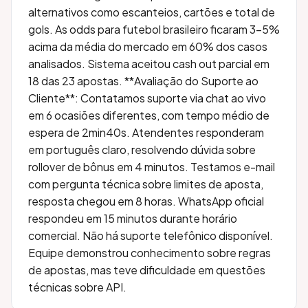
alternativos como escanteios, cartões e total de
gols. As odds para futebol brasileiro ficaram 3-5%
acima da média do mercado em 60% dos casos
analisados. Sistema aceitou cash out parcial em
18 das 23 apostas. **Avaliação do Suporte ao
Cliente**: Contatamos suporte via chat ao vivo
em 6 ocasiões diferentes, com tempo médio de
espera de 2min40s. Atendentes responderam
em português claro, resolvendo dúvida sobre
rollover de bônus em 4 minutos. Testamos e-mail
com pergunta técnica sobre limites de aposta,
resposta chegou em 8 horas. WhatsApp oficial
respondeu em 15 minutos durante horário
comercial. Não há suporte telefônico disponível.
Equipe demonstrou conhecimento sobre regras
de apostas, mas teve dificuldade em questões
técnicas sobre API.