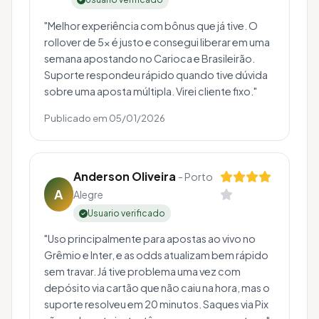
"Melhor experiência com bônus que já tive. O
rollover de 5x é justo e consegui liberar em uma
semana apostando no Carioca e Brasileirão.
Suporte respondeu rápido quando tive dúvida
sobre uma aposta múltipla. Virei cliente fixo."
Publicado em 05/01/2026
Anderson Oliveira
- Porto
A
Alegre
Usuario verificado
"Uso principalmente para apostas ao vivo no
Grêmio e Inter, e as odds atualizam bem rápido
sem travar. Já tive problema uma vez com
depósito via cartão que não caiu na hora, mas o
suporte resolveu em 20 minutos. Saques via Pix