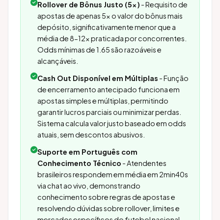
Rollover de Bônus Justo (5x)
- Requisito de
apostas de apenas 5x o valor do bônus mais
depósito, significativamente menor que a
média de 8-12x praticada por concorrentes.
Odds mínimas de 1.65 são razoáveis e
alcançáveis.
Cash Out Disponível em Múltiplas
- Função
de encerramento antecipado funciona em
apostas simples e múltiplas, permitindo
garantir lucros parciais ou minimizar perdas.
Sistema calcula valor justo baseado em odds
atuais, sem descontos abusivos.
Suporte em Português com
Conhecimento Técnico
- Atendentes
brasileiros respondem em média em 2min40s
via chat ao vivo, demonstrando
conhecimento sobre regras de apostas e
resolvendo dúvidas sobre rollover, limites e
mercados específicos do futebol nacional.