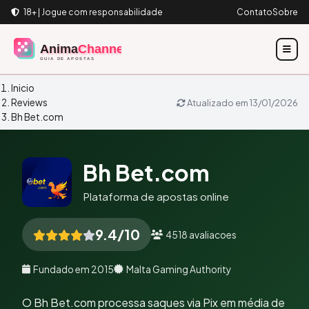
18+ | Jogue com responsabilidade
Contato
Sobre
Inicio
Reviews
Atualizado em 13/01/2026
Bh Bet.com
Bh Bet.com
Plataforma de apostas online
9.4/10
4518 avaliacoes
Fundado em 2015
Malta Gaming Authority
O Bh Bet.com processa saques via Pix em média de