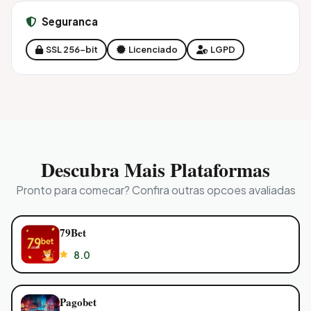
Seguranca
SSL 256-bit
Licenciado
LGPD
Descubra Mais Plataformas
Pronto para comecar? Confira outras opcoes avaliadas
79Bet
8.0
Pagobet