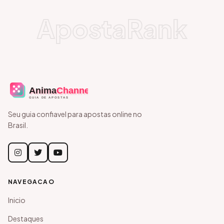
ApostaRank
Seu guia confiavel para apostas online no
Brasil.
NAVEGACAO
Inicio
Destaques