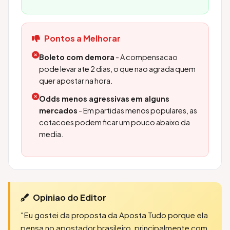
Pontos a Melhorar
Boleto com demora
- A compensacao
pode levar ate 2 dias, o que nao agrada quem
quer apostar na hora.
Odds menos agressivas em alguns
mercados
- Em partidas menos populares, as
cotacoes podem ficar um pouco abaixo da
media.
Opiniao do Editor
"Eu gostei da proposta da Aposta Tudo porque ela
pensa no apostador brasileiro, principalmente com