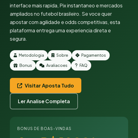
interface mais rapida, Pix instantaneo e mercados
ampliados no futebol brasileiro. Se voce quer
apostar com agilidade e odds competitivas, esta
plataforma entrega uma experiencia direta e
segura.
Metodologia
Sobre
Pagamentos
Bonus
Avaliacoes
FAQ
Visitar Aposta Tudo
Ler Analise Completa
BONUS DE BOAS-VINDAS