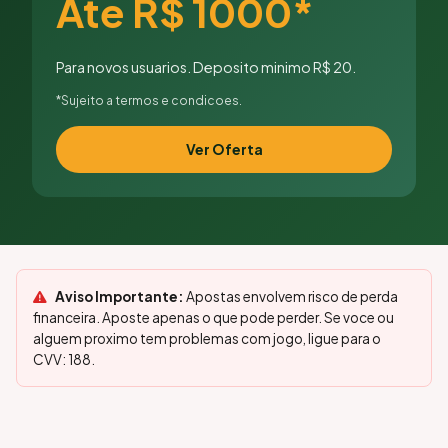
Ate R$ 1000*
Para novos usuarios. Deposito minimo R$ 20.
*Sujeito a termos e condicoes.
Ver Oferta
Aviso Importante:
Apostas envolvem risco de perda
financeira. Aposte apenas o que pode perder. Se voce ou
alguem proximo tem problemas com jogo, ligue para o
CVV: 188.