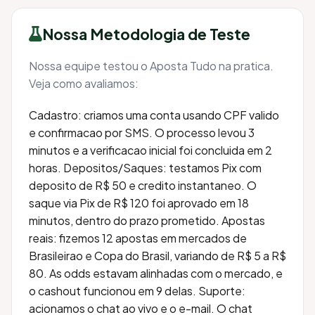
Nossa Metodologia de Teste
Nossa equipe testou o Aposta Tudo na pratica.
Veja como avaliamos:
Cadastro: criamos uma conta usando CPF valido
e confirmacao por SMS. O processo levou 3
minutos e a verificacao inicial foi concluida em 2
horas. Depositos/Saques: testamos Pix com
deposito de R$ 50 e credito instantaneo. O
saque via Pix de R$ 120 foi aprovado em 18
minutos, dentro do prazo prometido. Apostas
reais: fizemos 12 apostas em mercados de
Brasileirao e Copa do Brasil, variando de R$ 5 a R$
80. As odds estavam alinhadas com o mercado, e
o cashout funcionou em 9 delas. Suporte:
acionamos o chat ao vivo e o e-mail. O chat