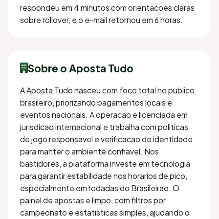
respondeu em 4 minutos com orientacoes claras
sobre rollover, e o e-mail retornou em 6 horas.
Sobre o Aposta Tudo
A Aposta Tudo nasceu com foco total no publico
brasileiro, priorizando pagamentos locais e
eventos nacionais. A operacao e licenciada em
jurisdicao internacional e trabalha com politicas
de jogo responsavel e verificacao de identidade
para manter o ambiente confiavel. Nos
bastidores, a plataforma investe em tecnologia
para garantir estabilidade nos horarios de pico,
especialmente em rodadas do Brasileirao. O
painel de apostas e limpo, com filtros por
campeonato e estatisticas simples, ajudando o