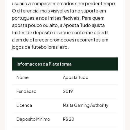
usuario a comparar mercados sem perder tempo.
O diferencial mais visivel esta no suporte em
portugues e nos limites flexiveis. Para quem
aposta pouco ou alto, a Aposta Tudo ajusta
limites de deposito e saque conforme o perfil,
alem de oferecer promocoes recorrentes em
jogos de futebol brasileiro.
Informacoes da Plataforma
Nome
Aposta Tudo
Fundacao
2019
Licenca
Malta Gaming Authority
Deposito Minimo
R$ 20