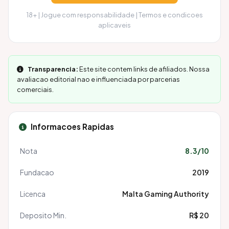
18+ | Jogue com responsabilidade | Termos e condicoes
aplicaveis
Transparencia:
Este site contem links de afiliados. Nossa
avaliacao editorial nao e influenciada por parcerias
comerciais.
Informacoes Rapidas
Nota
8.3/10
Fundacao
2019
Licenca
Malta Gaming Authority
Deposito Min.
R$ 20