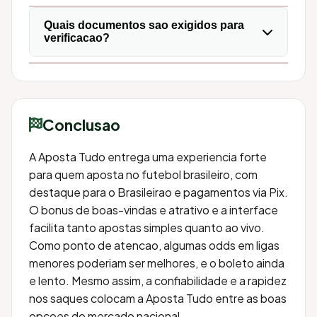
cumprir o requisito dentro do prazo de 30 dias.
alternativas como escanteios, cartoes e total de
Pode sim, o site e responsivo e funciona bem no
gols. Tambem e facil acompanhar jogos ao vivo,
Quais documentos sao exigidos para
navegador do celular. A navegacao e rapida, com
verificacao?
com atualizacao constante e opcoes de cashout
menus simples para achar jogos e finalizar
em varias partidas.
apostas. Para quem aposta em tempo real, a
Normalmente sao solicitados documento com
versao mobile e estavel e ajuda a acompanhar
foto e comprovante de residencia. Esse
odds sem travamentos.
procedimento e padrao e serve para garantir a
Conclusao
seguranca das transacoes. Ao enviar os arquivos
corretamente, a aprovacao costuma ocorrer em
A Aposta Tudo entrega uma experiencia forte
poucas horas, permitindo saques mais rapidos.
para quem aposta no futebol brasileiro, com
destaque para o Brasileirao e pagamentos via Pix.
O bonus de boas-vindas e atrativo e a interface
facilita tanto apostas simples quanto ao vivo.
Como ponto de atencao, algumas odds em ligas
menores poderiam ser melhores, e o boleto ainda
e lento. Mesmo assim, a confiabilidade e a rapidez
nos saques colocam a Aposta Tudo entre as boas
opcoes do mercado nacional.