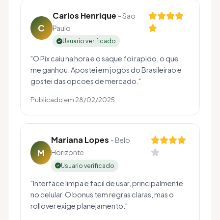
Carlos Henrique
- Sao
C
Paulo
Usuario verificado
"O Pix caiu na hora e o saque foi rapido, o que
me ganhou. Apostei em jogos do Brasileirao e
gostei das opcoes de mercado."
Publicado em 28/02/2025
Mariana Lopes
- Belo
M
Horizonte
Usuario verificado
"Interface limpa e facil de usar, principalmente
no celular. O bonus tem regras claras, mas o
rollover exige planejamento."