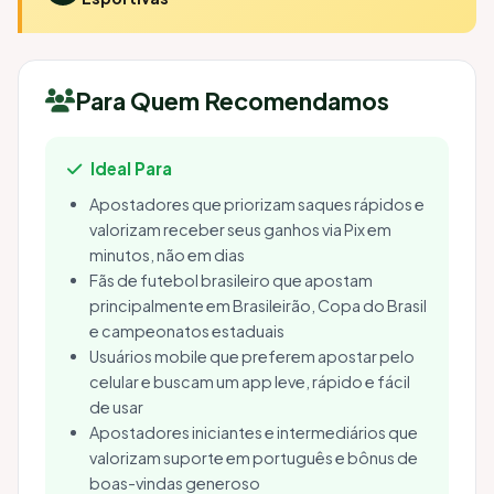
Para Quem Recomendamos
Ideal Para
Apostadores que priorizam saques rápidos e
valorizam receber seus ganhos via Pix em
minutos, não em dias
Fãs de futebol brasileiro que apostam
principalmente em Brasileirão, Copa do Brasil
e campeonatos estaduais
Usuários mobile que preferem apostar pelo
celular e buscam um app leve, rápido e fácil
de usar
Apostadores iniciantes e intermediários que
valorizam suporte em português e bônus de
boas-vindas generoso