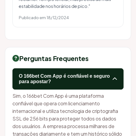
estabilidade nos horários de pico."
Publicado em 18/12/2024
Perguntas Frequentes
O 166bet Com App é confiável e seguro
para apostar?
Sim, o 166bet Com App é uma plataforma
confiável que opera com licenciamento
internacional e utiliza tecnologia de criptografia
SSL de 256 bits para proteger todos os dados
dos usuários. A empresa processa milhares de
transações diariamente e tem um histórico sólido