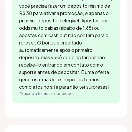
você precisa fazer um depósito mínimo de
R$ 30 para ativar a promoção, e apenas o
primeiro depósito é elegível. Apostas em
odds muito baixas (abaixo de 1.65) ou
apostas com cash out não contam para o
rollover. O bônus é creditado
automaticamente após o primeiro
depósito, mas você pode optar por não
recebê-lo entrando em contato com o
suporte antes de depositar. É uma oferta
generosa, mas leia sempre os termos
completos no site para não ter surpresas!
*Sujeito a termos e condicoes.