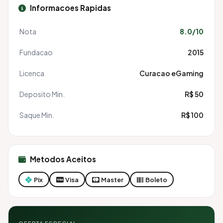
Informacoes Rapidas
Nota
8.0/10
Fundacao
2015
Licenca
Curacao eGaming
Deposito Min.
R$ 50
Saque Min.
R$ 100
Metodos Aceitos
Pix
Visa
Master
Boleto