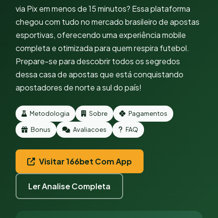
via Pix em menos de 15 minutos? Essa plataforma
chegou com tudo no mercado brasileiro de apostas
esportivas, oferecendo uma experiência mobile
completa e otimizada para quem respira futebol.
Prepare-se para descobrir todos os segredos
dessa casa de apostas que está conquistando
apostadores de norte a sul do país!
Metodologia
Sobre
Pagamentos
Bonus
Avaliacoes
FAQ
Visitar 166bet Com App
Ler Analise Completa