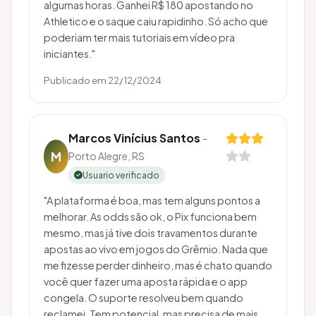
algumas horas. Ganhei R$ 180 apostando no
Athletico e o saque caiu rapidinho. Só acho que
poderiam ter mais tutoriais em vídeo pra
iniciantes."
Publicado em 22/12/2024
Marcos Vinícius Santos
-
M
Porto Alegre, RS
Usuario verificado
"A plataforma é boa, mas tem alguns pontos a
melhorar. As odds são ok, o Pix funciona bem
mesmo, mas já tive dois travamentos durante
apostas ao vivo em jogos do Grêmio. Nada que
me fizesse perder dinheiro, mas é chato quando
você quer fazer uma aposta rápida e o app
congela. O suporte resolveu bem quando
reclamei. Tem potencial, mas precisa de mais