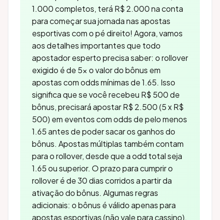
1.000 completos, terá R$ 2.000 na conta
para começar sua jornada nas apostas
esportivas com o pé direito! Agora, vamos
aos detalhes importantes que todo
apostador esperto precisa saber: o rollover
exigido é de 5x o valor do bônus em
apostas com odds mínimas de 1.65. Isso
significa que se você recebeu R$ 500 de
bônus, precisará apostar R$ 2.500 (5 x R$
500) em eventos com odds de pelo menos
1.65 antes de poder sacar os ganhos do
bônus. Apostas múltiplas também contam
para o rollover, desde que a odd total seja
1.65 ou superior. O prazo para cumprir o
rollover é de 30 dias corridos a partir da
ativação do bônus. Algumas regras
adicionais: o bônus é válido apenas para
apostas esportivas (não vale para cassino),