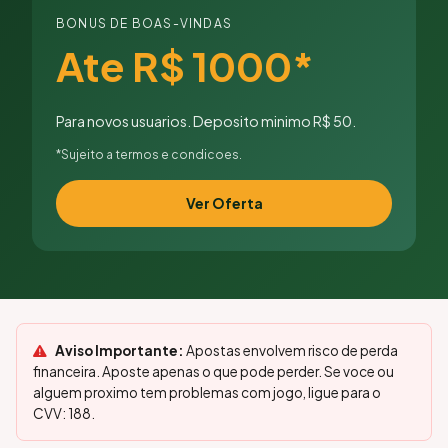
BONUS DE BOAS-VINDAS
Ate R$ 1000*
Para novos usuarios. Deposito minimo R$ 50.
*Sujeito a termos e condicoes.
Ver Oferta
Aviso Importante:
Apostas envolvem risco de perda
financeira. Aposte apenas o que pode perder. Se voce ou
alguem proximo tem problemas com jogo, ligue para o
CVV: 188.