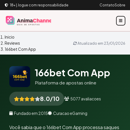
18+ | Jogue com responsabilidade
Contato
Sobre
Inicio
Reviews
Atualizado em 23/01/2026
166bet Com App
166bet Com App
Plataforma de apostas online
8.0/10
5077 avaliacoes
Fundado em 2015
Curacao eGaming
Você sabia que o 166bet Com App processa saques