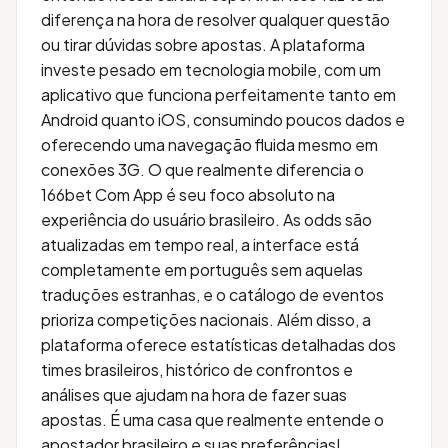
diferença na hora de resolver qualquer questão
ou tirar dúvidas sobre apostas. A plataforma
investe pesado em tecnologia mobile, com um
aplicativo que funciona perfeitamente tanto em
Android quanto iOS, consumindo poucos dados e
oferecendo uma navegação fluida mesmo em
conexões 3G. O que realmente diferencia o
166bet Com App é seu foco absoluto na
experiência do usuário brasileiro. As odds são
atualizadas em tempo real, a interface está
completamente em português sem aquelas
traduções estranhas, e o catálogo de eventos
prioriza competições nacionais. Além disso, a
plataforma oferece estatísticas detalhadas dos
times brasileiros, histórico de confrontos e
análises que ajudam na hora de fazer suas
apostas. É uma casa que realmente entende o
apostador brasileiro e suas preferências!