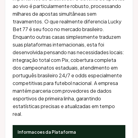
ao vivo é particularmente robusto, processando
milhares de apostas simultâneas sem
travamentos. O que realmente diferencia Lucky
Bet 77 é seu foco no mercado brasileiro.
Enquanto outras casas simplesmente traduzem
suas plataformas internacionais, esta foi
desenvolvida pensando nas necessidades locais:
integração total com Pix, cobertura completa
dos campeonatos estaduais, atendimento em
português brasileiro 24/7 e odds especialmente
competitivas para futebol nacional. A empresa
mantém parceria com provedores de dados
esportivos de primeira linha, garantindo
estatísticas precisas e atualizadas em tempo
real.
Informacoes da Plataforma