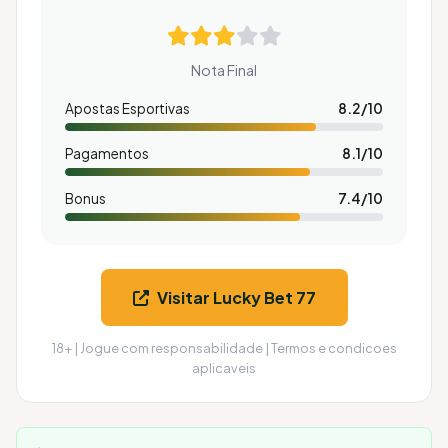
Nota Final
Apostas Esportivas
8.2/10
Pagamentos
8.1/10
Bonus
7.4/10
Visitar Lucky Bet 77
18+ | Jogue com responsabilidade | Termos e condicoes
aplicaveis