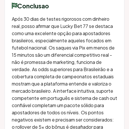
experiência foi positiva. Importante: o primeiro
depositei R$ 300, recebi R$ 300 de bônus (total
marcam, total de gols, escanteios, cartões,
Conclusao
detalhada: analisei as odds de 23 jogos do
saque só é liberado após a verificação de
R$ 600), e precisei apostar R$ 3.000 em odds de
handicap asiático e europeu, gols por tempo, e
Brasileirão comparando Lucky Bet 77 com
identidade ser aprovada, então envie seus
1.65 ou superiores. Levei 18 dias para completar,
muitas apostas especiais. Os campeonatos
Após 30 dias de testes rigorosos com dinheiro
Bet365, Betano, Sportingbet e KTO. Lucky Bet
documentos assim que criar a conta para evitar
apostando principalmente em jogos do
estaduais (Paulistão, Carioca, Gaúcho, Mineiro)
real, posso afirmar que Lucky Bet 77 se destaca
77 ofereceu as melhores odds em 17 desses 23
atrasos futuros. Os limites de saque são: mínimo
Brasileirão e Premier League. O sistema mostra
também têm cobertura completa, algo raro em
como uma excelente opção para apostadores
jogos, com diferença média de 4,3% a mais.
de R$ 30 via Pix (sem taxa), mínimo de R$ 100 via
claramente quanto falta para completar o
outras plataformas. No futebol internacional, a
brasileiros, especialmente aqueles focados em
Pode parecer pouco, mas no longo prazo isso
TED, e máximo de R$ 5.000 por transação via Pix
rollover, o que ajuda muito no planejamento. Vale
variedade é excelente. Premier League, La Liga,
futebol nacional. Os saques via Pix em menos de
representa lucro significativo. Por exemplo, em
ou R$ 50.000 via TED. Não há limite diário de
a pena? Depende do seu perfil. Se você já
Serie A italiana, Bundesliga, Ligue 1, Champions
15 minutos são um diferencial competitivo real -
um jogo Flamengo x Palmeiras, a odd para vitória
saques, mas valores muito altos podem passar
planejava depositar R$ 300-500 e apostar
League, Europa League e até ligas menores
não é promessa de marketing, funciona de
do Flamengo estava 2.15 na Lucky Bet 77,
por análise adicional de segurança. Durante meus
regularmente, definitivamente vale. O rollover de
como Eredivisie e Liga Portugal estão disponíveis.
verdade. As odds superiores para Brasileirão e a
enquanto na concorrência variava entre 2.05 e
testes, saquei até R$ 2.000 de uma vez sem
5x não é o mais fácil do mercado, mas também
Durante meus testes, apostei em mais de 40
cobertura completa de campeonatos estaduais
2.10. Apostando R$ 100, você ganharia R$ 215 na
problemas.
não é impossível. Apostadores iniciantes podem
ligas diferentes sem limitações. Copa
mostram que a plataforma entende e valoriza o
Lucky Bet 77 contra R$ 205-210 nas outras, uma
achar desafiador completar em 30 dias. Minha
Libertadores e Sul-Americana têm cobertura
mercado brasileiro. A interface intuitiva, suporte
diferença de R$ 5-10 por aposta. Multiplique isso
dica: faça apostas múltiplas com 2-3 seleções
desde as fases preliminares. Além do futebol,
competente em português e sistema de cash out
por dezenas de apostas ao longo do mês e o
em odds entre 1.70-2.00 para equilibrar risco e
testei apostas em basquete (NBA, NBB,
confiável completam um pacote sólido para
impacto fica claro. Para futebol internacional e
progresso no rollover. Evite apostas muito
Euroliga), tênis (ATP, WTA, Grand Slams),
apostadores de todos os níveis. Os pontos
outros esportes, as odds são competitivas mas
arriscadas só para cumprir o requisito
MMA/UFC, vôlei, futebol americano NFL e-
negativos existem e precisam ser considerados:
não necessariamente as melhores do mercado.
rapidamente.
sports. A seção de e-sports merece destaque:
o rollover de 5x do bônus é desafiador para
Testei apostas na Premier League e NBA, e as