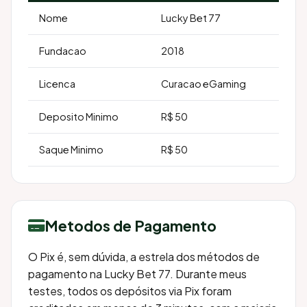
Nome
Lucky Bet 77
Fundacao
2018
Licenca
Curacao eGaming
Deposito Minimo
R$ 50
Saque Minimo
R$ 50
Metodos de Pagamento
O Pix é, sem dúvida, a estrela dos métodos de
pagamento na Lucky Bet 77. Durante meus
testes, todos os depósitos via Pix foram