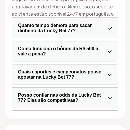
anti-lavagem de dinheiro. Além disso, o suporte
ao cliente está disponível 24/7 em português, o
que demonstra comprometimento com o
Quanto tempo demora para sacar
mercado brasileiro. Durante meus testes,
dinheiro da Lucky Bet 77?
contatei o suporte 11 vezes e sempre recebi
respostas profissionais e úteis. A transparência
O tempo de saque varia conforme o método
Como funciona o bônus de R$ 500 e
nos termos e condições, especialmente sobre
escolhido, mas o Pix é disparado o mais rápido.
vale a pena?
bônus e rollover, também é um ponto positivo que
Durante meus testes, realizei 3 saques via Pix e
diferencia Lucky Bet 77 de sites menos
todos foram processados em menos de 15
O bônus de boas-vindas oferece 100% do seu
confiáveis.
Quais esportes e campeonatos posso
minutos. O mais rápido levou apenas 8 minutos
primeiro depósito até R$ 500. Se você depositar
apostar na Lucky Bet 77?
desde a solicitação até o dinheiro aparecer na
R$ 300, recebe mais R$ 300 de bônus. Se
minha conta bancária. O mais demorado foi 12
depositar R$ 600 ou mais, recebe o máximo de
A cobertura esportiva é um dos pontos fortes da
minutos. A plataforma promete até 24 horas para
Posso confiar nas odds da Lucky Bet
R$ 500. O bônus é creditado automaticamente,
Lucky Bet 77, especialmente para futebol
77? Elas são competitivas?
Pix, mas na prática é muito mais rápido. Para
sem necessidade de códigos promocionais, o
brasileiro. Todos os jogos do Brasileirão Série A e
transferência bancária TED, testei uma vez e o
que é muito prático. O requisito de rollover é de
B estão disponíveis com mais de 150 mercados
Sim, as odds são confiáveis e, em muitos casos,
dinheiro caiu em 1 dia útil. A plataforma informa
5x o valor do depósito + bônus em apostas com
por partida. Testei apostas em diversos jogos e
superiores à concorrência, especialmente para
que pode levar até 2 dias úteis, mas minha
odds mínimas de 1.65. Testei isso na prática:
encontrei opções como resultado final, ambas
futebol brasileiro. Fiz uma comparação