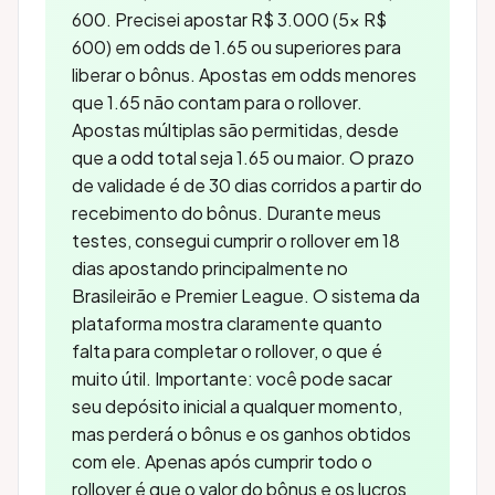
600. Precisei apostar R$ 3.000 (5x R$
600) em odds de 1.65 ou superiores para
liberar o bônus. Apostas em odds menores
que 1.65 não contam para o rollover.
Apostas múltiplas são permitidas, desde
que a odd total seja 1.65 ou maior. O prazo
de validade é de 30 dias corridos a partir do
recebimento do bônus. Durante meus
testes, consegui cumprir o rollover em 18
dias apostando principalmente no
Brasileirão e Premier League. O sistema da
plataforma mostra claramente quanto
falta para completar o rollover, o que é
muito útil. Importante: você pode sacar
seu depósito inicial a qualquer momento,
mas perderá o bônus e os ganhos obtidos
com ele. Apenas após cumprir todo o
rollover é que o valor do bônus e os lucros