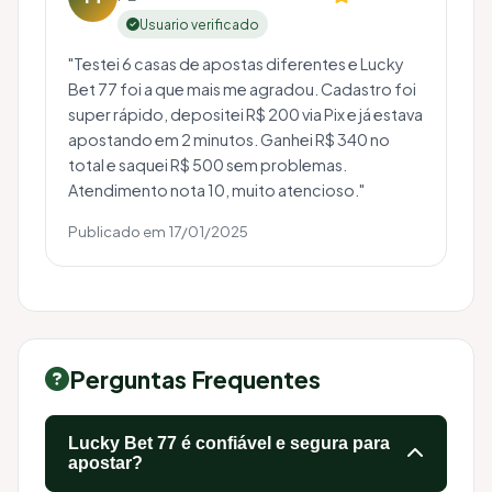
Usuario verificado
"Testei 6 casas de apostas diferentes e Lucky
Bet 77 foi a que mais me agradou. Cadastro foi
super rápido, depositei R$ 200 via Pix e já estava
apostando em 2 minutos. Ganhei R$ 340 no
total e saquei R$ 500 sem problemas.
Atendimento nota 10, muito atencioso."
Publicado em 17/01/2025
Perguntas Frequentes
Lucky Bet 77 é confiável e segura para
apostar?