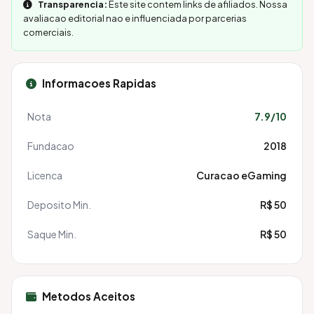
Transparencia:
Este site contem links de afiliados. Nossa
avaliacao editorial nao e influenciada por parcerias
comerciais.
Informacoes Rapidas
Nota
7.9/10
Fundacao
2018
Licenca
Curacao eGaming
Deposito Min.
R$ 50
Saque Min.
R$ 50
Metodos Aceitos