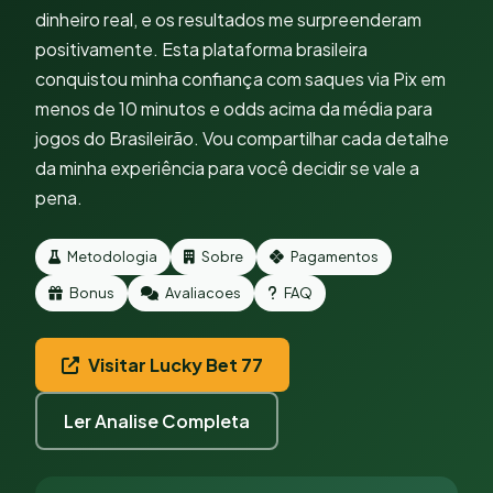
dinheiro real, e os resultados me surpreenderam
positivamente. Esta plataforma brasileira
conquistou minha confiança com saques via Pix em
menos de 10 minutos e odds acima da média para
jogos do Brasileirão. Vou compartilhar cada detalhe
da minha experiência para você decidir se vale a
pena.
Metodologia
Sobre
Pagamentos
Bonus
Avaliacoes
FAQ
Visitar Lucky Bet 77
Ler Analise Completa