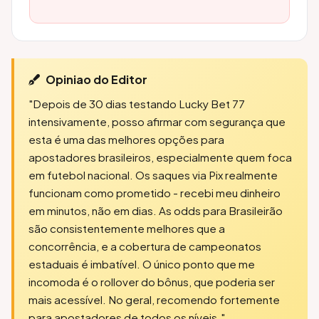
Opiniao do Editor
"Depois de 30 dias testando Lucky Bet 77
intensivamente, posso afirmar com segurança que
esta é uma das melhores opções para
apostadores brasileiros, especialmente quem foca
em futebol nacional. Os saques via Pix realmente
funcionam como prometido - recebi meu dinheiro
em minutos, não em dias. As odds para Brasileirão
são consistentemente melhores que a
concorrência, e a cobertura de campeonatos
estaduais é imbatível. O único ponto que me
incomoda é o rollover do bônus, que poderia ser
mais acessível. No geral, recomendo fortemente
para apostadores de todos os níveis."