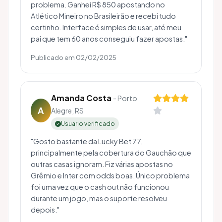
problema. Ganhei R$ 850 apostando no
Atlético Mineiro no Brasileirão e recebi tudo
certinho. Interface é simples de usar, até meu
pai que tem 60 anos conseguiu fazer apostas."
Publicado em 02/02/2025
Amanda Costa
- Porto
A
Alegre, RS
Usuario verificado
"Gosto bastante da Lucky Bet 77,
principalmente pela cobertura do Gauchão que
outras casas ignoram. Fiz várias apostas no
Grêmio e Inter com odds boas. Único problema
foi uma vez que o cash out não funcionou
durante um jogo, mas o suporte resolveu
depois."