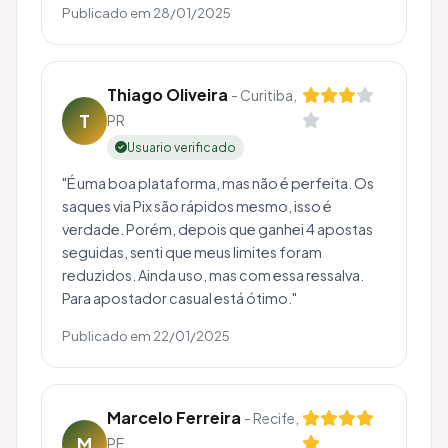
Publicado em 28/01/2025
Thiago Oliveira
- Curitiba,
T
PR
Usuario verificado
"É uma boa plataforma, mas não é perfeita. Os
saques via Pix são rápidos mesmo, isso é
verdade. Porém, depois que ganhei 4 apostas
seguidas, senti que meus limites foram
reduzidos. Ainda uso, mas com essa ressalva.
Para apostador casual está ótimo."
Publicado em 22/01/2025
Marcelo Ferreira
- Recife,
M
PE