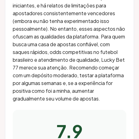
CS:GO, League of Legends, Dota 2 e Valorant
iniciantes, e há relatos de limitações para
odds ficaram na média, às vezes um pouco abaixo
têm mercados diários. Fiz apostas ao vivo em
apostadores consistentemente vencedores
das grandes casas europeias. O diferencial
partidas de CS:GO e a experiência foi muito boa,
(embora eu não tenha experimentado isso
mesmo está no futebol brasileiro, onde Lucky Bet
com odds atualizando em tempo real. A
pessoalmente). No entanto, esses aspectos não
77 claramente investe em oferecer valor superior.
plataforma também oferece streaming ao vivo
ofuscam as qualidades da plataforma. Para quem
As odds ao vivo também são justas e atualizam
para clientes com saldo, principalmente para
busca uma casa de apostas confiável, com
rapidamente conforme o desenrolar dos jogos.
futebol europeu e tênis.
saques rápidos, odds competitivas no futebol
brasileiro e atendimento de qualidade, Lucky Bet
77 merece sua atenção. Recomendo começar
com um depósito moderado, testar a plataforma
por algumas semanas e, se a experiência for
positiva como foi a minha, aumentar
gradualmente seu volume de apostas.
7.9