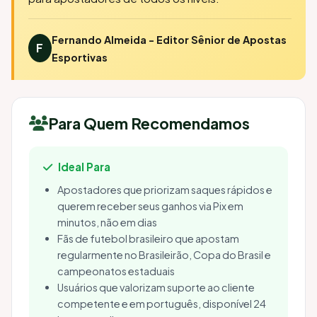
Fernando Almeida - Editor Sênior de Apostas
F
Esportivas
Para Quem Recomendamos
Ideal Para
Apostadores que priorizam saques rápidos e
querem receber seus ganhos via Pix em
minutos, não em dias
Fãs de futebol brasileiro que apostam
regularmente no Brasileirão, Copa do Brasil e
campeonatos estaduais
Usuários que valorizam suporte ao cliente
competente e em português, disponível 24