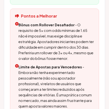
Pontos a Melhorar
Bônus com Rollover Desafiador
- O
requisito de 5x com odds mínimas de 1.65
não é impossível, mas exige disciplina e
estratégia. Apostadores iniciantes podem ter
dificuldade em cumprir dentro dos 30 dias.
Preferiria um rollover de 3x ou 4x, mesmo que
o valor do bônus fosse menor.
Limite de Apostas para Vencedores
-
Embora não tenha experimentado
pessoalmente (não sou apostador
profissional), vi relatos de usuários que
começaram a ter limites reduzidos após
sequências de vitórias. É uma prática comum
no mercado, mas ainda assim frustrante para
quem aposta valores maiores.