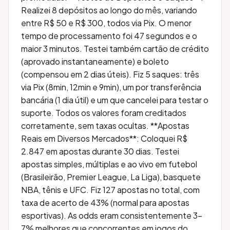
Realizei 8 depósitos ao longo do mês, variando
entre R$ 50 e R$ 300, todos via Pix. O menor
tempo de processamento foi 47 segundos e o
maior 3 minutos. Testei também cartão de crédito
(aprovado instantaneamente) e boleto
(compensou em 2 dias úteis). Fiz 5 saques: três
via Pix (8min, 12min e 9min), um por transferência
bancária (1 dia útil) e um que cancelei para testar o
suporte. Todos os valores foram creditados
corretamente, sem taxas ocultas. **Apostas
Reais em Diversos Mercados**: Coloquei R$
2.847 em apostas durante 30 dias. Testei
apostas simples, múltiplas e ao vivo em futebol
(Brasileirão, Premier League, La Liga), basquete
NBA, tênis e UFC. Fiz 127 apostas no total, com
taxa de acerto de 43% (normal para apostas
esportivas). As odds eram consistentemente 3-
7% melhores que concorrentes em jogos do