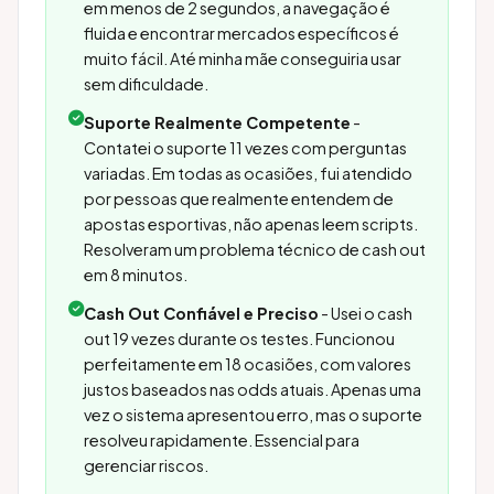
em menos de 2 segundos, a navegação é
fluida e encontrar mercados específicos é
muito fácil. Até minha mãe conseguiria usar
sem dificuldade.
Suporte Realmente Competente
-
Contatei o suporte 11 vezes com perguntas
variadas. Em todas as ocasiões, fui atendido
por pessoas que realmente entendem de
apostas esportivas, não apenas leem scripts.
Resolveram um problema técnico de cash out
em 8 minutos.
Cash Out Confiável e Preciso
- Usei o cash
out 19 vezes durante os testes. Funcionou
perfeitamente em 18 ocasiões, com valores
justos baseados nas odds atuais. Apenas uma
vez o sistema apresentou erro, mas o suporte
resolveu rapidamente. Essencial para
gerenciar riscos.