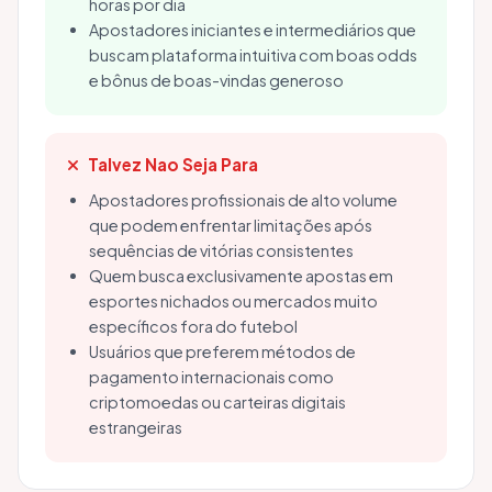
horas por dia
Apostadores iniciantes e intermediários que
buscam plataforma intuitiva com boas odds
e bônus de boas-vindas generoso
Talvez Nao Seja Para
Apostadores profissionais de alto volume
que podem enfrentar limitações após
sequências de vitórias consistentes
Quem busca exclusivamente apostas em
esportes nichados ou mercados muito
específicos fora do futebol
Usuários que preferem métodos de
pagamento internacionais como
criptomoedas ou carteiras digitais
estrangeiras