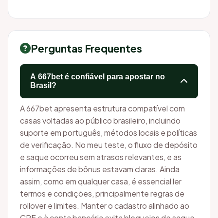
Perguntas Frequentes
A 667bet é confiável para apostar no
Brasil?
A 667bet apresenta estrutura compatível com
casas voltadas ao público brasileiro, incluindo
suporte em português, métodos locais e políticas
de verificação. No meu teste, o fluxo de depósito
e saque ocorreu sem atrasos relevantes, e as
informações de bônus estavam claras. Ainda
assim, como em qualquer casa, é essencial ler
termos e condições, principalmente regras de
rollover e limites. Manter o cadastro alinhado ao
CPF e à conta bancária evita bloqueios de saque.