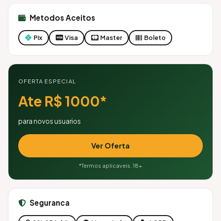
Metodos Aceitos
Pix
Visa
Master
Boleto
OFERTA ESPECIAL
Ate R$ 1000*
para novos usuarios
Ver Oferta
*Termos aplicaveis. 18+
Seguranca