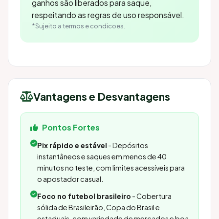
ganhos são liberados para saque,
respeitando as regras de uso responsável.
*Sujeito a termos e condicoes.
Vantagens e Desvantagens
Pontos Fortes
Pix rápido e estável
- Depósitos
instantâneos e saques em menos de 40
minutos no teste, com limites acessíveis para
o apostador casual.
Foco no futebol brasileiro
- Cobertura
sólida de Brasileirão, Copa do Brasil e
estaduais, com variedade de mercados e boa