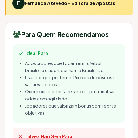
F
Fernanda Azevedo - Editora de Apostas
Para Quem Recomendamos
Ideal Para
Apostadores que focam em futebol
brasileiro e acompanham o Brasileirão
Usuários que preferem Pix para depósitos e
saques rápidos
Quem busca interface simples para analisar
odds com agilidade
Jogadores que valorizam bônus com regras
objetivas
Talvez Nao Seja Para