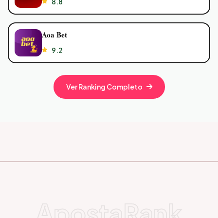
8.8
Aoa Bet
9.2
Ver Ranking Completo
ApostaRank