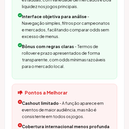
liquidez nos jogos principais.
Interface objetiva para análise
-
Navegação simples, filtros por campeonatos
e mercados, facilitando comparar odds sem
excesso de menus.
Bônus com regras claras
- Termos de
rollover e prazo apresentados de forma
transparente, com odds mínimas razoáveis
para o mercado local.
Pontos a Melhorar
Cashout limitado
- A função aparece em
eventos de maior audiência, mas não é
consistente em todos os jogos.
Cobertura internacional menos profunda