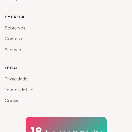
EMPRESA
Sobre Nos
Contato
Sitemap
LEGAL
Privacidade
Termos de Uso
Cookies
18+
Jogue com responsabilidade