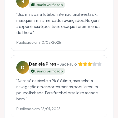
R
Usuario verificado
"Uso mais para futebol internacional e está ok,
mas queria mais mercados avançados. No geral,
a experiência é positiva e o saque foi em menos
de 1 hora."
Publicado em 10/02/2025
Daniela Pires
- São Paulo
D
Usuario verificado
"A casa é estável e o Pix é ótimo, mas achei a
navegação em esportes menos populares um
pouco limitada. Para futebol brasileiro atende
bem."
Publicado em 25/01/2025