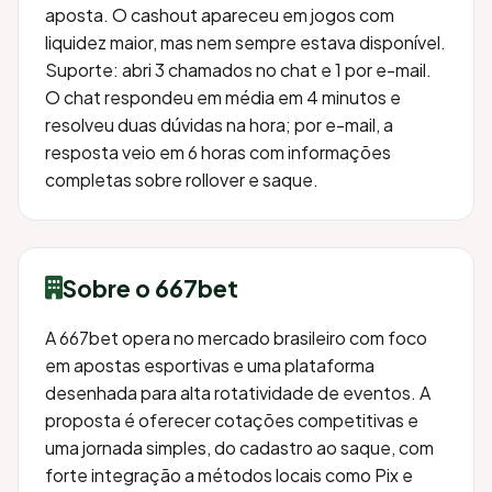
aposta. O cashout apareceu em jogos com
liquidez maior, mas nem sempre estava disponível.
Suporte: abri 3 chamados no chat e 1 por e-mail.
O chat respondeu em média em 4 minutos e
resolveu duas dúvidas na hora; por e-mail, a
resposta veio em 6 horas com informações
completas sobre rollover e saque.
Sobre o 667bet
A 667bet opera no mercado brasileiro com foco
em apostas esportivas e uma plataforma
desenhada para alta rotatividade de eventos. A
proposta é oferecer cotações competitivas e
uma jornada simples, do cadastro ao saque, com
forte integração a métodos locais como Pix e