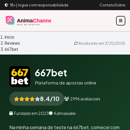
18+ | Jogue com responsabilidade
Contato
Sobre
Inicio
Reviews
Atualizado em 27/12/2025
667bet
667bet
Plataforma de apostas online
8.4/10
2996 avaliacoes
Fundado em 2023
Kahnawake
Na minha semana de teste na 667bet, comecei com