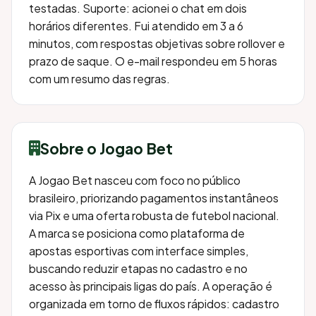
testadas. Suporte: acionei o chat em dois
horários diferentes. Fui atendido em 3 a 6
minutos, com respostas objetivas sobre rollover e
prazo de saque. O e-mail respondeu em 5 horas
com um resumo das regras.
Sobre o Jogao Bet
A Jogao Bet nasceu com foco no público
brasileiro, priorizando pagamentos instantâneos
via Pix e uma oferta robusta de futebol nacional.
A marca se posiciona como plataforma de
apostas esportivas com interface simples,
buscando reduzir etapas no cadastro e no
acesso às principais ligas do país. A operação é
organizada em torno de fluxos rápidos: cadastro