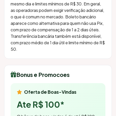
mesmo dia e limites mínimos de R$ 30. Em geral,
as operadoras podem exigir verificação adicional,
o que é comum no mercado. Boleto bancário
aparece como alternativa para quem não usa Pix,
com prazo de compensação de 1 a 2 dias úteis.
Transferência bancária também está disponível,
com prazo médio de 1 dia útil e limite mínimo de R$
50.
Bonus e Promocoes
Oferta de Boas-Vindas
Ate R$ 100*