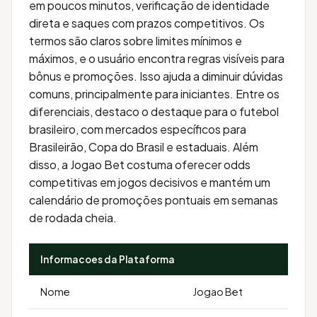
em poucos minutos, verificação de identidade
direta e saques com prazos competitivos. Os
termos são claros sobre limites mínimos e
máximos, e o usuário encontra regras visíveis para
bônus e promoções. Isso ajuda a diminuir dúvidas
comuns, principalmente para iniciantes. Entre os
diferenciais, destaco o destaque para o futebol
brasileiro, com mercados específicos para
Brasileirão, Copa do Brasil e estaduais. Além
disso, a Jogao Bet costuma oferecer odds
competitivas em jogos decisivos e mantém um
calendário de promoções pontuais em semanas
de rodada cheia.
Informacoes da Plataforma
Nome
Jogao Bet