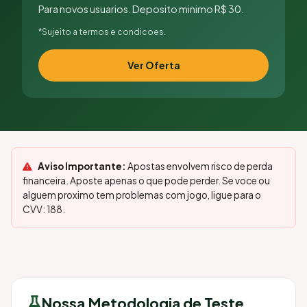
Para novos usuarios. Deposito minimo R$ 30.
*Sujeito a termos e condicoes.
Ver Oferta
Aviso Importante:
Apostas envolvem risco de perda
financeira. Aposte apenas o que pode perder. Se voce ou
alguem proximo tem problemas com jogo, ligue para o
CVV: 188.
Nossa Metodologia de Teste