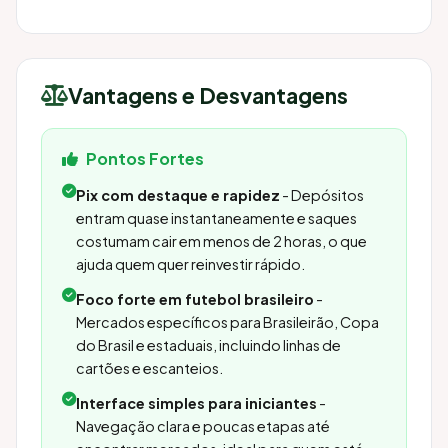
Vantagens e Desvantagens
Pontos Fortes
Pix com destaque e rapidez
- Depósitos
entram quase instantaneamente e saques
costumam cair em menos de 2 horas, o que
ajuda quem quer reinvestir rápido.
Foco forte em futebol brasileiro
-
Mercados específicos para Brasileirão, Copa
do Brasil e estaduais, incluindo linhas de
cartões e escanteios.
Interface simples para iniciantes
-
Navegação clara e poucas etapas até