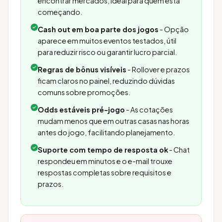
encontrar mercados, ideal para quem está
começando.
Cash out em boa parte dos jogos
- Opção
aparece em muitos eventos testados, útil
para reduzir risco ou garantir lucro parcial.
Regras de bônus visíveis
- Rollover e prazos
ficam claros no painel, reduzindo dúvidas
comuns sobre promoções.
Odds estáveis pré-jogo
- As cotações
mudam menos que em outras casas nas horas
antes do jogo, facilitando planejamento.
Suporte com tempo de resposta ok
- Chat
respondeu em minutos e o e-mail trouxe
respostas completas sobre requisitos e
prazos.