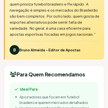
quem prioriza futebol brasileiro e Pix rápido. A
navegação é simples e os mercados do Brasileirão
são bem completos. Por outro lado, quem gosta de
esportes alternativos pode sentir falta de
variedade. No geral, é uma casa eficiente para
apostas esportivas focadas em jogos nacionais."
B
Bruno Almeida - Editor de Apostas
Para Quem Recomendamos
Ideal Para
Apostadores que focam em futebol
brasileiro e querem mercados detalhados
Usuários que preferem Pix para depositar e