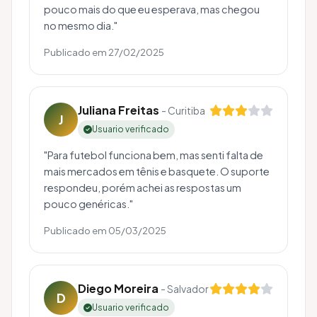
pouco mais do que eu esperava, mas chegou
no mesmo dia."
Publicado em 27/02/2025
Juliana Freitas
- Curitiba
J
Usuario verificado
"Para futebol funciona bem, mas senti falta de
mais mercados em tênis e basquete. O suporte
respondeu, porém achei as respostas um
pouco genéricas."
Publicado em 05/03/2025
Diego Moreira
- Salvador
D
Usuario verificado