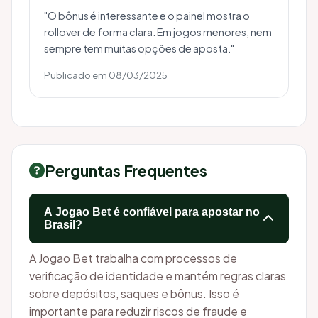
"O bônus é interessante e o painel mostra o
rollover de forma clara. Em jogos menores, nem
sempre tem muitas opções de aposta."
Publicado em 08/03/2025
Perguntas Frequentes
A Jogao Bet é confiável para apostar no
Brasil?
A Jogao Bet trabalha com processos de
verificação de identidade e mantém regras claras
sobre depósitos, saques e bônus. Isso é
importante para reduzir riscos de fraude e