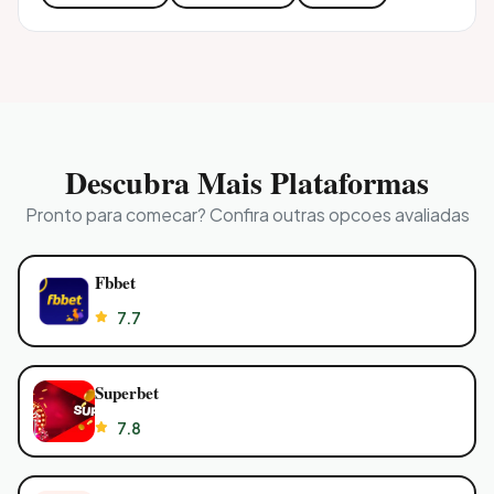
Descubra Mais Plataformas
Pronto para comecar? Confira outras opcoes avaliadas
Fbbet
7.7
Superbet
7.8