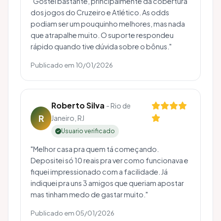
"Gostei bastante, principalmente da cobertura
dos jogos do Cruzeiro e Atlético. As odds
podiam ser um pouquinho melhores, mas nada
que atrapalhe muito. O suporte respondeu
rápido quando tive dúvida sobre o bônus."
Publicado em 10/01/2026
Roberto Silva
- Rio de
R
Janeiro, RJ
Usuario verificado
"Melhor casa pra quem tá começando.
Depositei só 10 reais pra ver como funcionava e
fiquei impressionado com a facilidade. Já
indiquei pra uns 3 amigos que queriam apostar
mas tinham medo de gastar muito."
Publicado em 05/01/2026