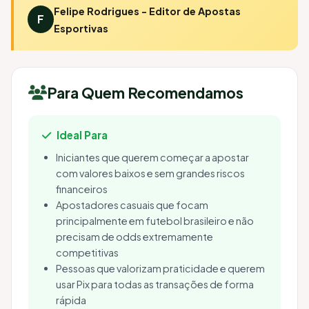
Felipe Rodrigues - Editor de Apostas
F
Esportivas
Para Quem Recomendamos
Ideal Para
Iniciantes que querem começar a apostar
com valores baixos e sem grandes riscos
financeiros
Apostadores casuais que focam
principalmente em futebol brasileiro e não
precisam de odds extremamente
competitivas
Pessoas que valorizam praticidade e querem
usar Pix para todas as transações de forma
rápida