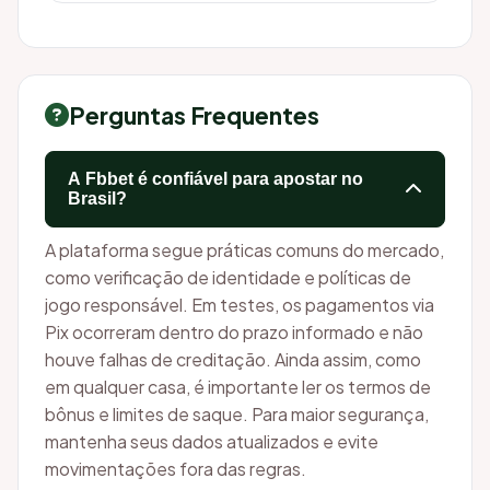
Perguntas Frequentes
A Fbbet é confiável para apostar no
Brasil?
A plataforma segue práticas comuns do mercado,
como verificação de identidade e políticas de
jogo responsável. Em testes, os pagamentos via
Pix ocorreram dentro do prazo informado e não
houve falhas de creditação. Ainda assim, como
em qualquer casa, é importante ler os termos de
bônus e limites de saque. Para maior segurança,
mantenha seus dados atualizados e evite
movimentações fora das regras.