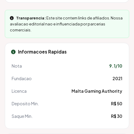
Transparencia:
Este site contem links de afiliados. Nossa
avaliacao editorial nao e influenciada por parcerias
comerciais.
Informacoes Rapidas
Nota
9.1/10
Fundacao
2021
Licenca
Malta Gaming Authority
Deposito Min.
R$ 50
Saque Min.
R$ 30