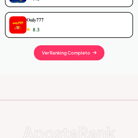
Only777
8.3
Ver Ranking Completo
ApostaRank