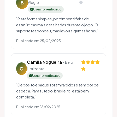
B
Alegre
Usuario verificado
"Plataforma simples, porém senti falta de
estatísticas mais detalhadas durante o jogo. O
suporte respondeu, mas levou algumas horas."
Publicado em 25/02/2025
Camila Nogueira
- Belo
C
Horizonte
Usuario verificado
"Depósito e saque foram rápidos e sem dor de
cabeça. Para futebol brasileiro, está bem
completa."
Publicado em 18/02/2025