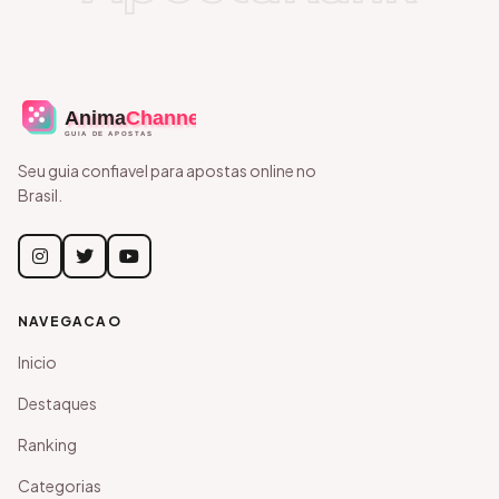
Seu guia confiavel para apostas online no
Brasil.
NAVEGACAO
Inicio
Destaques
Ranking
Categorias