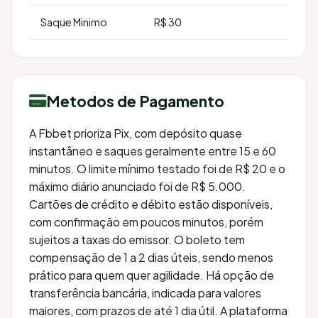
Saque Minimo
R$ 30
Metodos de Pagamento
A Fbbet prioriza Pix, com depósito quase
instantâneo e saques geralmente entre 15 e 60
minutos. O limite mínimo testado foi de R$ 20 e o
máximo diário anunciado foi de R$ 5.000.
Cartões de crédito e débito estão disponíveis,
com confirmação em poucos minutos, porém
sujeitos a taxas do emissor. O boleto tem
compensação de 1 a 2 dias úteis, sendo menos
prático para quem quer agilidade. Há opção de
transferência bancária, indicada para valores
maiores, com prazos de até 1 dia útil. A plataforma