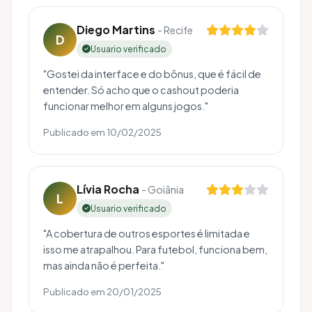
Diego Martins
- Recife
D
Usuario verificado
"Gostei da interface e do bônus, que é fácil de
entender. Só acho que o cashout poderia
funcionar melhor em alguns jogos."
Publicado em 10/02/2025
Lívia Rocha
- Goiânia
L
Usuario verificado
"A cobertura de outros esportes é limitada e
isso me atrapalhou. Para futebol, funciona bem,
mas ainda não é perfeita."
Publicado em 20/01/2025