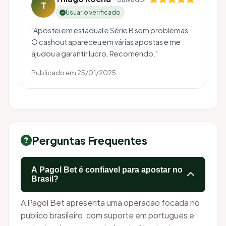
T
Usuario verificado
"Apostei em estadual e Série B sem problemas.
O cashout apareceu em várias apostas e me
ajudou a garantir lucro. Recomendo."
Publicado em 25/01/2025
Perguntas Frequentes
A Pagol Bet é confiavel para apostar no
Brasil?
A Pagol Bet apresenta uma operacao focada no
publico brasileiro, com suporte em portugues e