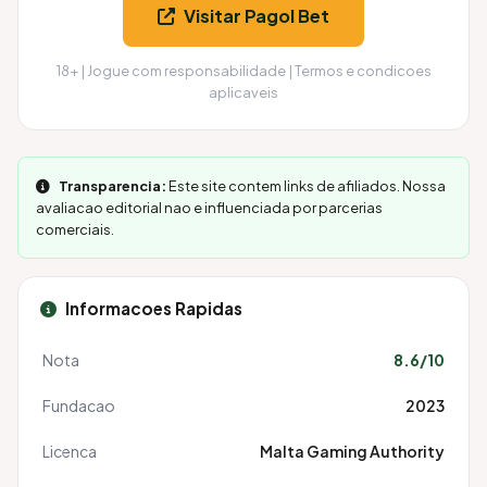
Visitar Pagol Bet
18+ | Jogue com responsabilidade | Termos e condicoes
aplicaveis
Transparencia:
Este site contem links de afiliados. Nossa
avaliacao editorial nao e influenciada por parcerias
comerciais.
Informacoes Rapidas
Nota
8.6/10
Fundacao
2023
Licenca
Malta Gaming Authority