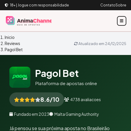
18+ | Jogue com responsabilidade
Contato
Sobre
Inicio
Reviews
Atualizado em 24/12/2025
Pagol Bet
Pagol Bet
Plataforma de apostas online
8.6/10
4738 avaliacoes
Fundado em 2023
Malta Gaming Authority
Já pensou se sua próxima aposta no Brasileirão