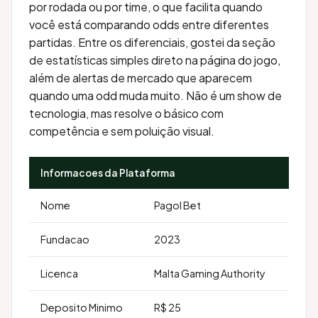
por rodada ou por time, o que facilita quando
você está comparando odds entre diferentes
partidas. Entre os diferenciais, gostei da seção
de estatísticas simples direto na página do jogo,
além de alertas de mercado que aparecem
quando uma odd muda muito. Não é um show de
tecnologia, mas resolve o básico com
competência e sem poluição visual.
Informacoes da Plataforma
Nome
Pagol Bet
Fundacao
2023
Licenca
Malta Gaming Authority
Deposito Minimo
R$ 25