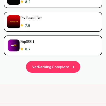
8.2
Pix Brasil Bet
7.5
Pop888 1
8.7
Ver Ranking Completo