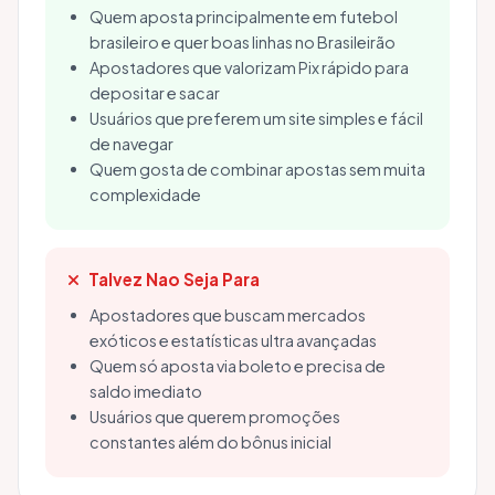
Quem aposta principalmente em futebol
brasileiro e quer boas linhas no Brasileirão
Apostadores que valorizam Pix rápido para
depositar e sacar
Usuários que preferem um site simples e fácil
de navegar
Quem gosta de combinar apostas sem muita
complexidade
Talvez Nao Seja Para
Apostadores que buscam mercados
exóticos e estatísticas ultra avançadas
Quem só aposta via boleto e precisa de
saldo imediato
Usuários que querem promoções
constantes além do bônus inicial