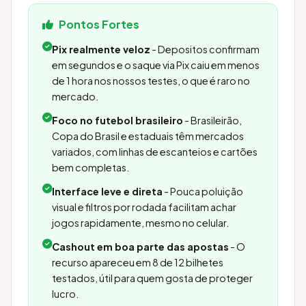
Pontos Fortes
Pix realmente veloz
- Depositos confirmam
em segundos e o saque via Pix caiu em menos
de 1 hora nos nossos testes, o que é raro no
mercado.
Foco no futebol brasileiro
- Brasileirão,
Copa do Brasil e estaduais têm mercados
variados, com linhas de escanteios e cartões
bem completas.
Interface leve e direta
- Pouca poluição
visual e filtros por rodada facilitam achar
jogos rapidamente, mesmo no celular.
Cashout em boa parte das apostas
- O
recurso apareceu em 8 de 12 bilhetes
testados, útil para quem gosta de proteger
lucro.