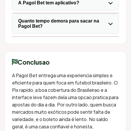
A Pagol Bet tem aplicativo?
final, total de gols, ambas marcam, escanteios e
deposito. Depois de ativado, voce precisa
cartoes. Isso ajuda quem gosta de apostar alem
cumprir rollover de 8x sobre deposito + bonus,
Atualmente, a Pagol Bet funciona muito bem no
do placar simples.
com odds minimas de 1.60. O prazo para ativar
Quanto tempo demora para sacar na
navegador do celular, com layout responsivo e
Pagol Bet?
costuma ser 7 dias apos o cadastro e o prazo para
rapido. Nao encontrei um app oficial nas lojas
cumprir o rollover e de 30 dias. Evite apostas
durante o teste. Para quem prefere app, a
Via Pix, o saque costuma cair entre 30 minutos e 2
anuladas ou cashout, pois podem nao contar.
solucao é salvar o atalho do site na tela inicial. Ele
horas, dependendo do horario e da verificacao da
abre em tela cheia e da a sensacao de aplicativo.
conta. Nos testes, um saque de R$ 200 entrou
Conclusao
em 45 minutos. Por transferencia bancaria, o
prazo pode ir de 1 a 3 dias uteis. Se for o primeiro
A Pagol Bet entrega uma experiencia simples e
saque, a checagem de documentos pode
eficiente para quem foca em futebol brasileiro. O
adicionar algumas horas.
Pix rapido, a boa cobertura do Brasileirao e a
interface leve fazem dela uma opcao pratica para
apostas do dia a dia. Por outro lado, quem busca
mercados muito exóticos pode sentir falta de
variedade, e o boleto ainda é lento. No saldo
geral, é uma casa confiavel e honesta,