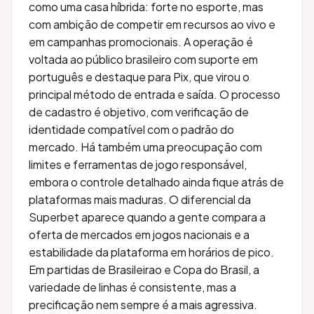
como uma casa híbrida: forte no esporte, mas
com ambição de competir em recursos ao vivo e
em campanhas promocionais. A operação é
voltada ao público brasileiro com suporte em
português e destaque para Pix, que virou o
principal método de entrada e saída. O processo
de cadastro é objetivo, com verificação de
identidade compatível com o padrão do
mercado. Há também uma preocupação com
limites e ferramentas de jogo responsável,
embora o controle detalhado ainda fique atrás de
plataformas mais maduras. O diferencial da
Superbet aparece quando a gente compara a
oferta de mercados em jogos nacionais e a
estabilidade da plataforma em horários de pico.
Em partidas de Brasileirao e Copa do Brasil, a
variedade de linhas é consistente, mas a
precificação nem sempre é a mais agressiva.