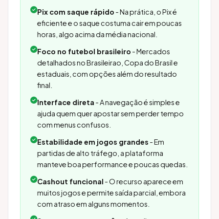
Pix com saque rápido
- Na prática, o Pix é
eficiente e o saque costuma cair em poucas
horas, algo acima da média nacional.
Foco no futebol brasileiro
- Mercados
detalhados no Brasileirao, Copa do Brasil e
estaduais, com opções além do resultado
final.
Interface direta
- A navegação é simples e
ajuda quem quer apostar sem perder tempo
com menus confusos.
Estabilidade em jogos grandes
- Em
partidas de alto tráfego, a plataforma
manteve boa performance e poucas quedas.
Cashout funcional
- O recurso aparece em
muitos jogos e permite saída parcial, embora
com atraso em alguns momentos.