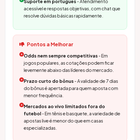
Suporte em português
- Atendimento
acessível e respostas objetivas, com chat que
resolve dúvidas básicas rapidamente.
Pontos a Melhorar
Odds nem sempre competitivas
- Em
jogos populares, as cotações podem ficar
levemente abaixo das líderes do mercado.
Prazo curto do bônus
- A validade de 7 dias
do bônus é apertada para quem aposta com
menor frequência.
Mercados ao vivo limitados fora do
futebol
- Em tênis e basquete, a variedade de
apostas live é menor do que em casas
especializadas.