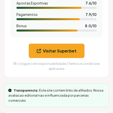
Apostas Esportivas
7.6/10
Pagamentos
7.9/10
Bonus
8.0/10
Visitar Superbet
18+ | Jogue com responsabilidade | Termos e condicoes
aplicaveis
Transparencia:
Este site contem links de afiliados. Nossa
avaliacao editorial nao e influenciada por parcerias
comerciais.