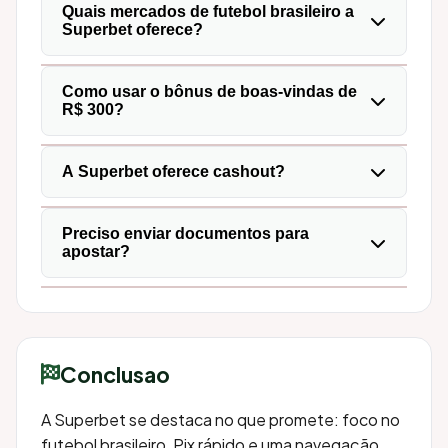
Quais mercados de futebol brasileiro a
comprovante. Para quem aposta ao vivo, isso é
minutos e 2 horas. Em horários de maior
Superbet oferece?
um diferencial claro. O Pix também reduz a espera
movimento, pode demorar um pouco mais, mas
em comparação com boleto e transferência.
ainda fica dentro de um padrão rápido. É
A Superbet cobre Brasileirao Série A e B, Copa do
Como usar o bônus de boas-vindas de
importante que a conta Pix esteja no mesmo CPF
Brasil e estaduais, com mercados de resultado,
R$ 300?
do cadastro. Divergências cadastrais podem
total de gols, cartões, escanteios e handicaps.
atrasar o processamento.
Em jogos grandes, aparecem linhas adicionais e
O bônus é ativado com o primeiro depósito
A Superbet oferece cashout?
combinações. Para quem gosta de apostar em
elegível e exige rollover de 8x o valor do bônus,
estatísticas específicas, o futebol brasileiro é o
com odds mínimas de 1.50. A validade costuma
Sim, o cashout está disponível em muitos jogos,
setor mais completo da casa.
ser de 7 dias, então é preciso planejar as apostas.
Preciso enviar documentos para
principalmente de futebol. Ele permite encerrar a
apostar?
Se você sacar antes de cumprir o rollover, o bônus
aposta antes do fim do evento, com valor
e os ganhos associados são cancelados. Leia
ajustado conforme o andamento. Em jogos com
Sim, a verificação de identidade é comum e serve
sempre os termos antes de iniciar.
muitos lances, a atualização pode ter pequeno
para proteger o usuário e a plataforma.
atraso. Ainda assim, é um recurso útil para gestão
Normalmente são solicitados documento com
de risco.
Conclusao
foto e comprovante de residência. A aprovação
costuma ser rápida quando os dados estão
A Superbet se destaca no que promete: foco no
legíveis. Sem verificação, os saques podem ficar
futebol brasileiro, Pix rápido e uma navegação