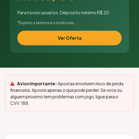
Para novos usuarios. Deposito minimo R$ 20.
*Sujeito a termos e condicoes.
Ver Oferta
Aviso Importante:
Apostas envolvem risco de perda
financeira. Aposte apenas o que pode perder. Se voce ou
alguem proximo tem problemas com jogo, ligue para o
CVV: 188.