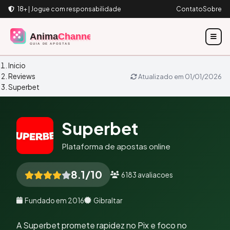
18+ | Jogue com responsabilidade
Contato
Sobre
Inicio
Reviews
Atualizado em 01/01/2026
Superbet
Superbet
Plataforma de apostas online
8.1/10
6183 avaliacoes
Fundado em 2016
Gibraltar
A Superbet promete rapidez no Pix e foco no