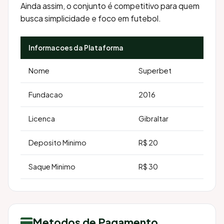
Ainda assim, o conjunto é competitivo para quem
busca simplicidade e foco em futebol.
Informacoes da Plataforma
Nome
Superbet
Fundacao
2016
Licenca
Gibraltar
Deposito Minimo
R$ 20
Saque Minimo
R$ 30
Metodos de Pagamento