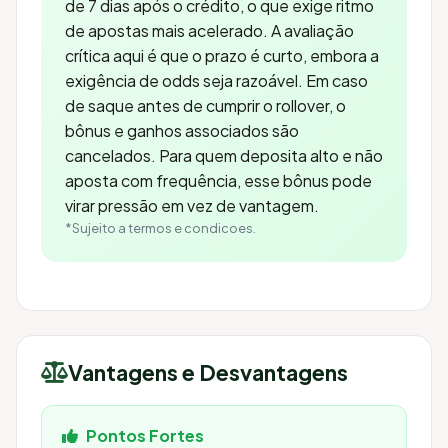
de 7 dias após o crédito, o que exige ritmo
de apostas mais acelerado. A avaliação
crítica aqui é que o prazo é curto, embora a
exigência de odds seja razoável. Em caso
de saque antes de cumprir o rollover, o
bônus e ganhos associados são
cancelados. Para quem deposita alto e não
aposta com frequência, esse bônus pode
virar pressão em vez de vantagem.
*Sujeito a termos e condicoes.
Vantagens e Desvantagens
Pontos Fortes