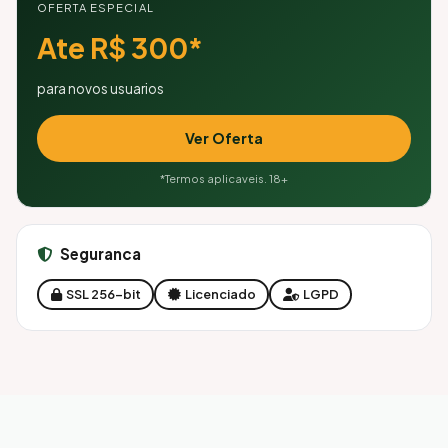
OFERTA ESPECIAL
Ate R$ 300*
para novos usuarios
Ver Oferta
*Termos aplicaveis. 18+
Seguranca
SSL 256-bit
Licenciado
LGPD