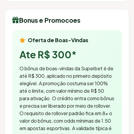
Bonus e Promocoes
Oferta de Boas-Vindas
Ate R$ 300*
O bônus de boas-vindas da Superbet é de
até R$ 300, aplicado no primeiro depósito
elegível. A promoção costuma ser 100%
até o limite, com valor mínimo de R$ 50
para ativação. O crédito entra como bônus
e precisa ser liberado por meio de rollover.
O requisito de rollover padrão fica em 8x o
valor do bônus, com odds mínimas de 1.50
em apostas esportivas. A validade típica é