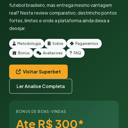
futebol brasileiro, mas entrega mesmo vantagem
real? Neste review comparativo, destrincho pontos
fortes, limites e onde a plataforma ainda deixa a
desejar.
Metodologia
Sobre
Pagamentos
Bonus
Avaliacoes
FAQ
Visitar Superbet
Ler Analise Completa
BONUS DE BOAS-VINDAS
Ate R$ 300*