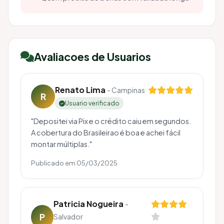
Avaliacoes de Usuarios
Renato Lima
- Campinas
R
Usuario verificado
"Depositei via Pix e o crédito caiu em segundos.
A cobertura do Brasileirao é boa e achei fácil
montar múltiplas."
Publicado em 05/03/2025
Patricia Nogueira
-
P
Salvador