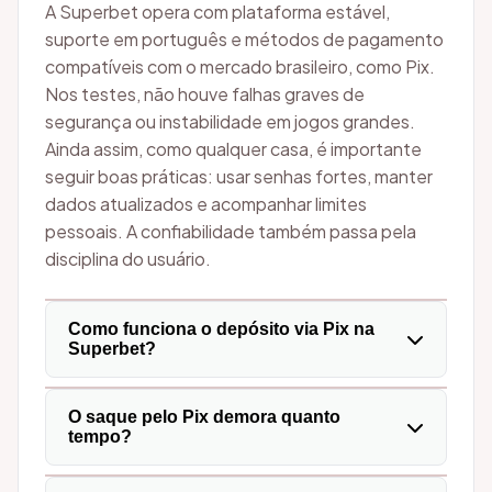
A Superbet opera com plataforma estável,
suporte em português e métodos de pagamento
compatíveis com o mercado brasileiro, como Pix.
Nos testes, não houve falhas graves de
segurança ou instabilidade em jogos grandes.
Ainda assim, como qualquer casa, é importante
seguir boas práticas: usar senhas fortes, manter
dados atualizados e acompanhar limites
pessoais. A confiabilidade também passa pela
disciplina do usuário.
Como funciona o depósito via Pix na
Superbet?
O Pix é o método mais rápido e costuma ser
O saque pelo Pix demora quanto
creditado em segundos. O valor mínimo de
tempo?
depósito geralmente parte de R$ 10, com
confirmação automática e sem necessidade de
Nos testes, o saque via Pix levou entre 30