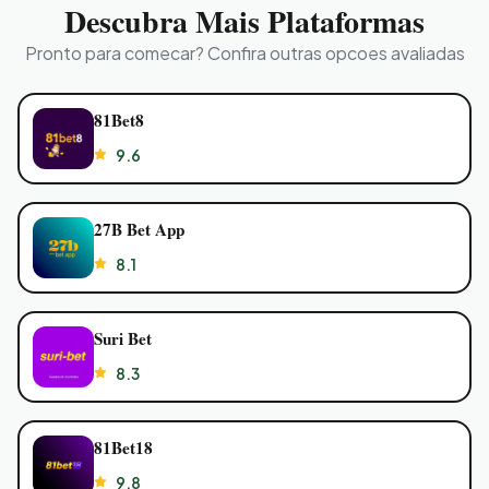
Descubra Mais Plataformas
Pronto para comecar? Confira outras opcoes avaliadas
81Bet8
9.6
27B Bet App
8.1
Suri Bet
8.3
81Bet18
9.8