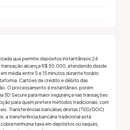
tizada que permite depósitos instantâneos 24
 por transação alcança R$ 50.000, atendendo desde
s em média entre 5 e 15 minutos durante horário
taforma. Cartões de crédito e débito das
ação. O processamento é instantâneo, porém
ogia 3D Secure para maior segurança nas transações
pção para quem prefere métodos tradicionais, com
eis. Transferências bancárias diretas (TED/DOC)
 a transferência bancária tradicional está
ão cobra nenhuma taxa em depósitos ou saques,