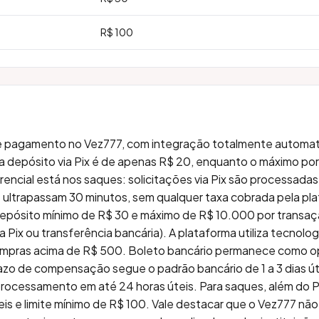
R$ 100
 de pagamento no Vez777, com integração totalmente automa
para depósito via Pix é de apenas R$ 20, enquanto o máximo
erencial está nos saques: solicitações via Pix são processada
 ultrapassam 30 minutos, sem qualquer taxa cobrada pela pla
 depósito mínimo de R$ 30 e máximo de R$ 10.000 por trans
 Pix ou transferência bancária). A plataforma utiliza tecnol
compras acima de R$ 500. Boleto bancário permanece como o
azo de compensação segue o padrão bancário de 1 a 3 dias út
ocessamento em até 24 horas úteis. Para saques, além do Pix,
is e limite mínimo de R$ 100. Vale destacar que o Vez777 n