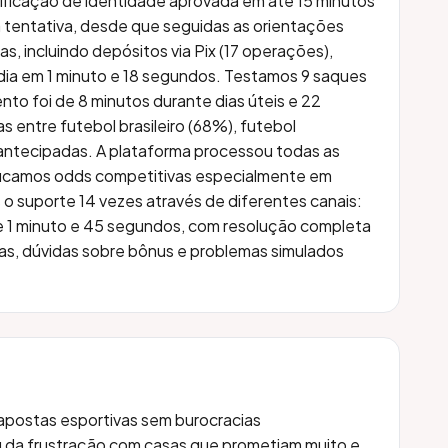
erificação de identidade aprovada em até 15 minutos
a tentativa, desde que seguidas as orientações
, incluindo depósitos via Pix (17 operações),
édia em 1 minuto e 18 segundos. Testamos 9 saques
to foi de 8 minutos durante dias úteis e 22
 entre futebol brasileiro (68%), futebol
e antecipadas. A plataforma processou todas as
ificamos odds competitivas especialmente em
o suporte 14 vezes através de diferentes canais:
 de 1 minuto e 45 segundos, com resolução completa
as, dúvidas sobre bônus e problemas simulados
 apostas esportivas sem burocracias
u da frustração com casas que prometiam muito e