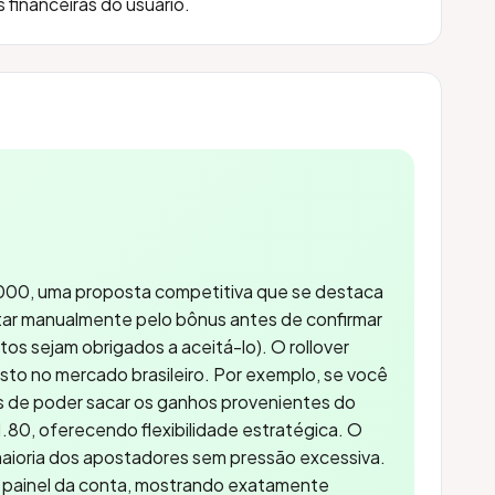
financeiras do usuário.
.000, uma proposta competitiva que se destaca
optar manualmente pelo bônus antes de confirmar
os sejam obrigados a aceitá-lo). O rollover
sto no mercado brasileiro. Por exemplo, se você
s de poder sacar os ganhos provenientes do
1.80, oferecendo flexibilidade estratégica. O
a maioria dos apostadores sem pressão excessiva.
o painel da conta, mostrando exatamente