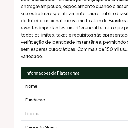
entregavam pouco, especialmente quando o assunto
sua estrutura especificamente para o público bras
do futebol nacional que vai muito além do Brasilei
eventos importantes, um diferencial técnico que p
todos os limites, taxas e requisitos são apresent
verificação de identidade instantânea, permitindo
sem esperas burocráticas. Com mais de 150 mil usu
variedade.
Informacoes da Plataforma
Nome
Fundacao
Licenca
Deposito Minimo