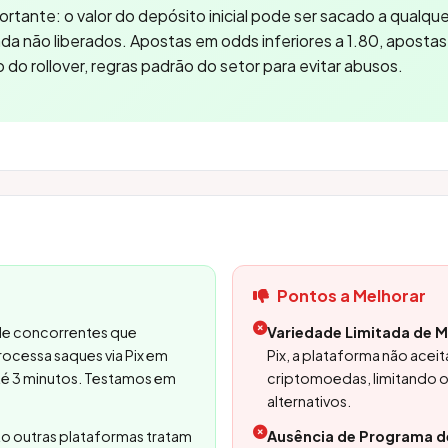
portante: o valor do depósito inicial pode ser sacado a qual
da não liberados. Apostas em odds inferiores a 1.80, apost
do rollover, regras padrão do setor para evitar abusos.
Pontos a Melhorar
de concorrentes que
Variedade Limitada de
cessa saques via Pix em
Pix, a plataforma não acei
té 3 minutos. Testamos em
criptomoedas, limitando 
alternativos.
o outras plataformas tratam
Ausência de Programa de