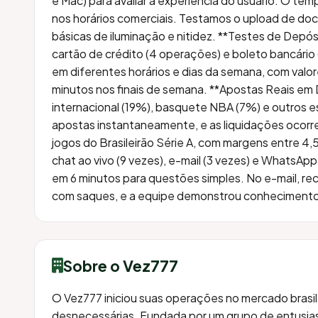
e Mac) para avaliar a experiência do usuário. O te
nos horários comerciais. Testamos o upload de doc
básicas de iluminação e nitidez. **Testes de Depós
cartão de crédito (4 operações) e boleto bancário
em diferentes horários e dias da semana, com valo
minutos nos finais de semana. **Apostas Reais em D
internacional (19%), basquete NBA (7%) e outros e
apostas instantaneamente, e as liquidações ocorr
jogos do Brasileirão Série A, com margens entre 4
chat ao vivo (9 vezes), e-mail (3 vezes) e WhatsA
em 6 minutos para questões simples. No e-mail, r
com saques, e a equipe demonstrou conheciment
Sobre o Vez777
O Vez777 iniciou suas operações no mercado brasil
desnecessárias. Fundada por um grupo de entusias