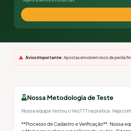
*Sujeito a termos e condicoes.
Aviso Importante:
Apostas envolvem risco de perda fi
Nossa Metodologia de Teste
Nossa equipe testou o Vez777 na pratica. Veja com
**Processo de Cadastro e Verificação**: Nossa eq