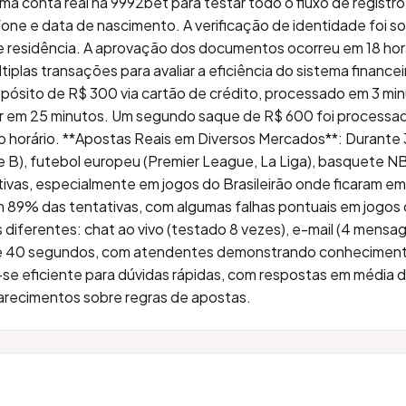
ma conta real na 9992bet para testar todo o fluxo de regist
one e data de nascimento. A verificação de identidade foi so
residência. A aprovação dos documentos ocorreu em 18 hora
plas transações para avaliar a eficiência do sistema financei
ito de R$ 300 via cartão de crédito, processado em 3 minut
lor em 25 minutos. Um segundo saque de R$ 600 foi processad
horário. **Apostas Reais em Diversos Mercados**: Durante 
 A e B), futebol europeu (Premier League, La Liga), basquete 
tivas, especialmente em jogos do Brasileirão onde ficaram 
89% das tentativas, com algumas falhas pontuais em jogos
 diferentes: chat ao vivo (testado 8 vezes), e-mail (4 mensa
 e 40 segundos, com atendentes demonstrando conheciment
e eficiente para dúvidas rápidas, com respostas em média d
arecimentos sobre regras de apostas.