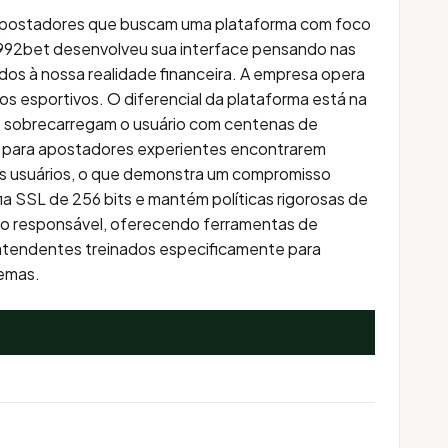
a apostadores que buscam uma plataforma com foco
 9992bet desenvolveu sua interface pensando nas
os à nossa realidade financeira. A empresa opera
 esportivos. O diferencial da plataforma está na
s sobrecarregam o usuário com centenas de
to para apostadores experientes encontrarem
s usuários, o que demonstra um compromisso
a SSL de 256 bits e mantém políticas rigorosas de
ogo responsável, oferecendo ferramentas de
m atendentes treinados especificamente para
lemas.