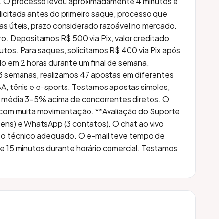
ro. O processo levou aproximadamente 4 minutos e
licitada antes do primeiro saque, processo que
s úteis, prazo considerado razoável no mercado.
ro. Depositamos R$ 500 via Pix, valor creditado
os. Para saques, solicitamos R$ 400 via Pix após
o em 2 horas durante um final de semana,
3 semanas, realizamos 47 apostas em diferentes
NBA, tênis e e-sports. Testamos apostas simples,
em média 3-5% acima de concorrentes diretos. O
 com muita movimentação. **Avaliação do Suporte
gens) e WhatsApp (3 contatos). O chat ao vivo
o técnico adequado. O e-mail teve tempo de
e 15 minutos durante horário comercial. Testamos