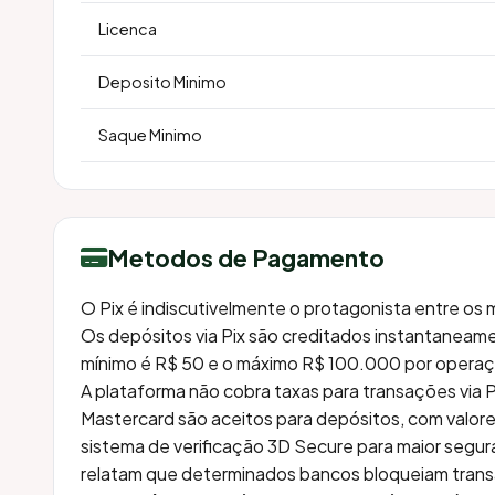
Licenca
Deposito Minimo
Saque Minimo
Metodos de Pagamento
O Pix é indiscutivelmente o protagonista entre o
Os depósitos via Pix são creditados instantaneame
mínimo é R$ 50 e o máximo R$ 100.000 por operaçã
A plataforma não cobra taxas para transações via P
Mastercard são aceitos para depósitos, com valore
sistema de verificação 3D Secure para maior segur
relatam que determinados bancos bloqueiam transaç