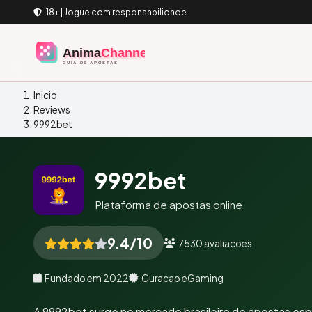
18+ | Jogue com responsabilidade
Inicio
Reviews
9992bet
9992bet
Plataforma de apostas online
9.4/10
7530 avaliacoes
Fundado em 2022
Curacao eGaming
A 9992bet surge no mercado brasileiro de apostas e