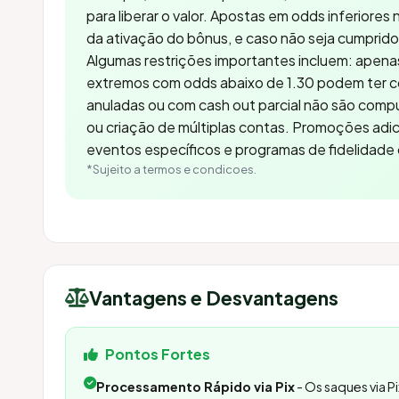
para liberar o valor. Apostas em odds inferiores
da ativação do bônus, e caso não seja cumprid
Algumas restrições importantes incluem: apenas
extremos com odds abaixo de 1.30 podem ter con
anuladas ou com cash out parcial não são compu
ou criação de múltiplas contas. Promoções adici
eventos específicos e programas de fidelidad
*Sujeito a termos e condicoes.
Vantagens e Desvantagens
Pontos Fortes
Processamento Rápido via Pix
- Os saques via 