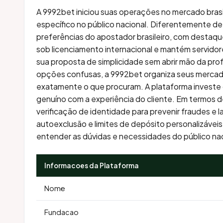
A 9992bet iniciou suas operações no mercado bra
específico no público nacional. Diferentemente d
preferências do apostador brasileiro, com destaq
sob licenciamento internacional e mantém servido
sua proposta de simplicidade sem abrir mão da p
opções confusas, a 9992bet organiza seus mercados
exatamente o que procuram. A plataforma invest
genuíno com a experiência do cliente. Em termos d
verificação de identidade para prevenir fraudes 
autoexclusão e limites de depósito personalizávei
entender as dúvidas e necessidades do público naci
Informacoes da Plataforma
Nome
Fundacao