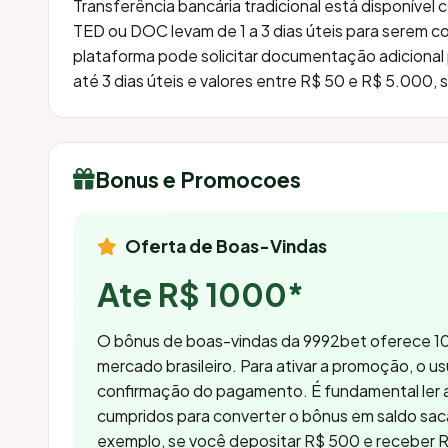
Transferência bancária tradicional está disponíve
TED ou DOC levam de 1 a 3 dias úteis para serem con
plataforma pode solicitar documentação adiciona
até 3 dias úteis e valores entre R$ 50 e R$ 5.000
Bonus e Promocoes
Oferta de Boas-Vindas
Ate R$ 1000*
O bônus de boas-vindas da 9992bet oferece 100
mercado brasileiro. Para ativar a promoção, o 
confirmação do pagamento. É fundamental ler a
cumpridos para converter o bônus em saldo sacá
exemplo, se você depositar R$ 500 e receber R$