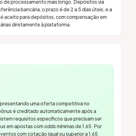
mpo de processamento mais longo. Depósitos via
rência bancária, o prazo é de 2 a 5 dias úteis, e a
m é aceito para depósitos, com compensação em
árias diretamente à plataforma.
representando uma oferta competitiva no
do bônus é creditado automaticamente após a
stem requisitos específicos que precisam ser
ônus em apostas com odds mínimas de 1.65. Por
ventos com cotação igual ou superior a 1.65