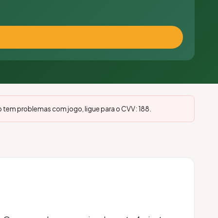
 tem problemas com jogo, ligue para o CVV: 188.