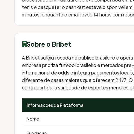
tenis e basquete; o cash out esteve disponivel em
minutos, enquanto o email levou 14 horas com res
Sobre o Brlbet
A Brlbet surgiu focada no publico brasileiro e ope
empresa prioriza futebol brasileiro e mercados pr
internacional de odds e integra pagamentos locais,
diferente de casas maiores que oferecem 24/7. O d
contrapartida, a variedade de esportes menores e 
Informacoes da Plataforma
Nome
Fundacao