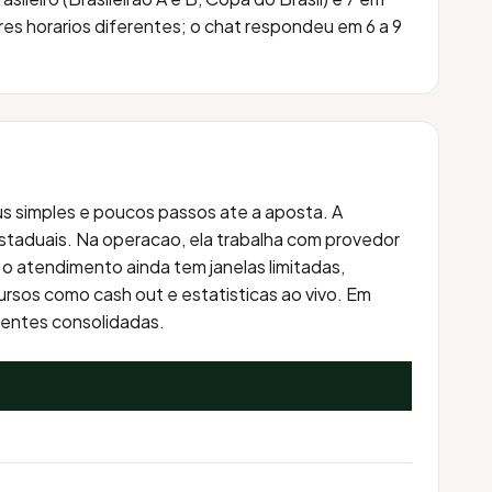
es horarios diferentes; o chat respondeu em 6 a 9
us simples e poucos passos ate a aposta. A
estaduais. Na operacao, ela trabalha com provedor
 o atendimento ainda tem janelas limitadas,
rsos como cash out e estatisticas ao vivo. Em
rentes consolidadas.