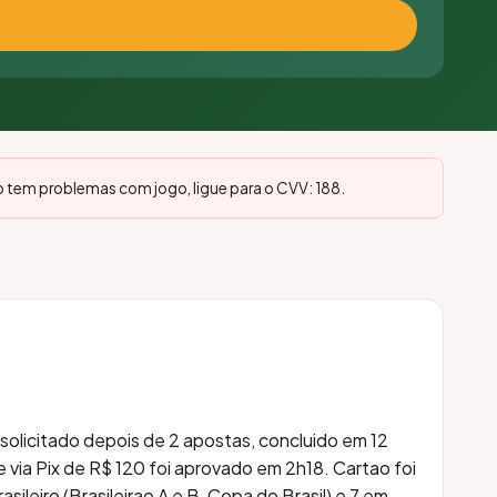
 tem problemas com jogo, ligue para o CVV: 188.
solicitado depois de 2 apostas, concluido em 12
via Pix de R$ 120 foi aprovado em 2h18. Cartao foi
ileiro (Brasileirao A e B, Copa do Brasil) e 7 em