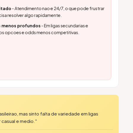
itado
- Atendimento nao e 24/7, o que pode frustrar
isa resolver algo rapidamente.
s menos profundos
- Em ligas secundarias e
nos opcoes e odds menos competitivas.
sileirao, mas sinto falta de variedade em ligas
 casual e medio."