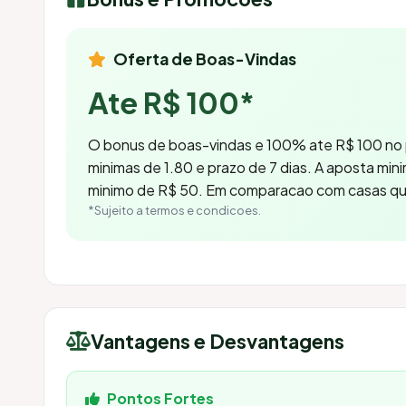
Oferta de Boas-Vindas
Ate R$ 100*
O bonus de boas-vindas e 100% ate R$ 100 no pr
minimas de 1.80 e prazo de 7 dias. A aposta minim
minimo de R$ 50. Em comparacao com casas que
*Sujeito a termos e condicoes.
Vantagens e Desvantagens
Pontos Fortes