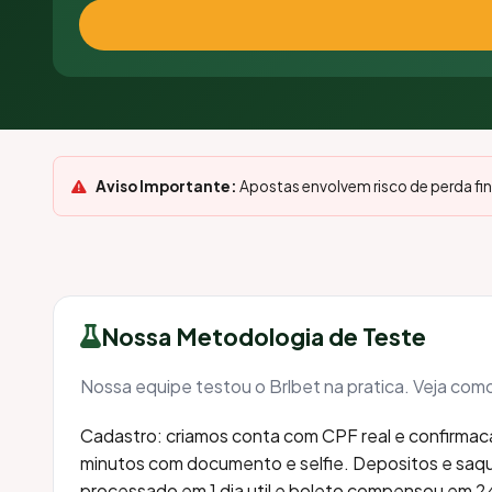
Aviso Importante:
Apostas envolvem risco de perda fi
Nossa Metodologia de Teste
Nossa equipe testou o Brlbet na pratica. Veja com
Cadastro: criamos conta com CPF real e confirmaca
minutos com documento e selfie. Depositos e saque
processado em 1 dia util e boleto compensou em 24h. 