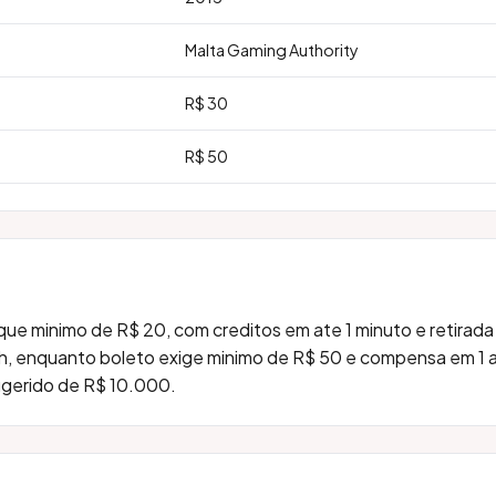
Malta Gaming Authority
R$ 30
R$ 50
ue minimo de R$ 20, com creditos em ate 1 minuto e retirada 
4h, enquanto boleto exige minimo de R$ 50 e compensa em 1 a
 sugerido de R$ 10.000.