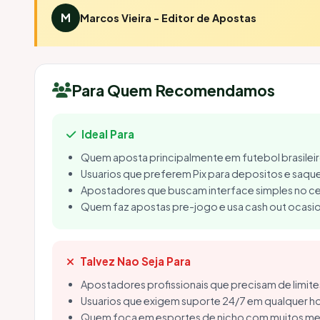
M
Marcos Vieira - Editor de Apostas
Para Quem Recomendamos
Ideal Para
Quem aposta principalmente em futebol brasileir
Usuarios que preferem Pix para depositos e saqu
Apostadores que buscam interface simples no ce
Quem faz apostas pre-jogo e usa cash out ocas
Talvez Nao Seja Para
Apostadores profissionais que precisam de limite
Usuarios que exigem suporte 24/7 em qualquer ho
Quem foca em esportes de nicho com muitos m