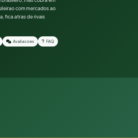
asileirao com mercados ao
 fica atras de rivais
Avaliacoes
FAQ