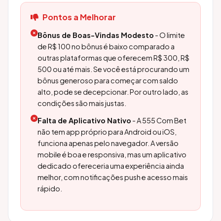
Pontos a Melhorar
Bônus de Boas-Vindas Modesto
- O limite
de R$ 100 no bônus é baixo comparado a
outras plataformas que oferecem R$ 300, R$
500 ou até mais. Se você está procurando um
bônus generoso para começar com saldo
alto, pode se decepcionar. Por outro lado, as
condições são mais justas.
Falta de Aplicativo Nativo
- A 555 Com Bet
não tem app próprio para Android ou iOS,
funciona apenas pelo navegador. A versão
mobile é boa e responsiva, mas um aplicativo
dedicado ofereceria uma experiência ainda
melhor, com notificações push e acesso mais
rápido.