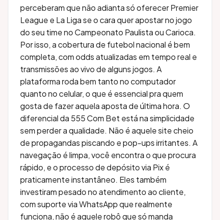
perceberam que não adianta só oferecer Premier
League e La Liga se o cara quer apostar no jogo
do seu time no Campeonato Paulista ou Carioca.
Por isso, a cobertura de futebol nacional é bem
completa, com odds atualizadas em tempo real e
transmissões ao vivo de alguns jogos. A
plataforma roda bem tanto no computador
quanto no celular, o que é essencial pra quem
gosta de fazer aquela aposta de última hora. O
diferencial da 555 Com Bet está na simplicidade
sem perder a qualidade. Não é aquele site cheio
de propagandas piscando e pop-ups irritantes. A
navegação é limpa, você encontra o que procura
rápido, e o processo de depósito via Pix é
praticamente instantâneo. Eles também
investiram pesado no atendimento ao cliente,
com suporte via WhatsApp que realmente
funciona, não é aquele robô que só manda