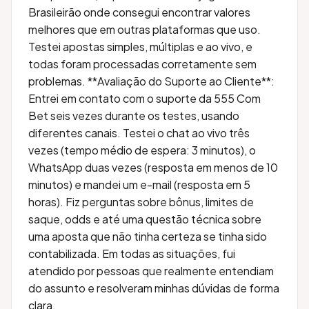
Brasileirão onde consegui encontrar valores
melhores que em outras plataformas que uso.
Testei apostas simples, múltiplas e ao vivo, e
todas foram processadas corretamente sem
problemas. **Avaliação do Suporte ao Cliente**:
Entrei em contato com o suporte da 555 Com
Bet seis vezes durante os testes, usando
diferentes canais. Testei o chat ao vivo três
vezes (tempo médio de espera: 3 minutos), o
WhatsApp duas vezes (resposta em menos de 10
minutos) e mandei um e-mail (resposta em 5
horas). Fiz perguntas sobre bônus, limites de
saque, odds e até uma questão técnica sobre
uma aposta que não tinha certeza se tinha sido
contabilizada. Em todas as situações, fui
atendido por pessoas que realmente entendiam
do assunto e resolveram minhas dúvidas de forma
clara.