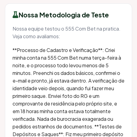
Nossa Metodologia de Teste
Nossa equipe testou o 555 Com Bet na pratica.
Veja como avaliamos:
**Processo de Cadastro e Verificação**: Criei
minha conta na 555 Com Bet numa terça-feira à
noite, e o processo todo levou menos de 5
minutos. Preenchi os dados básicos, confirmei o
e-mail e pronto, já estava dentro. A verificação de
identidade veio depois, quando fui fazer meu
primeiro saque. Enviei foto do RG e um
comprovante de residência pelo próprio site, e
em 18 horas minha conta estava totalmente
verificada. Nada de burocracia exagerada ou
pedidos estranhos de documentos. **Testes de
Depósitos e Saques**: Fiz meu primeiro depósito