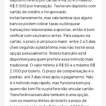
R$ 3.000 por transação. Testei um depósito com
cartão de crédito e foi aprovado
instantaneamente, mas vale lembrar que alguns
bancos podem cobrar taxas ou bloquear
transações relacionadas a apostas, então é bom
verificar com seu banco antes. Para saques via
cartão, o prazo é um pouco maior: entre 2 a 5 dias
úteis segundo a plataforma, mas não testei essa
opção pessoalmente. Boleto bancário está
disponível para quem prefere esse método mais
tradicional. O valor mínimo é R$ 50 e o máximo R$
2.000 por boleto. O prazo de compensação é o
padrão: até 3 dias úteis após o pagamento. Não
é o método mais rápido, mas funciona bem pra
quem não tem Pix ou prefere não vincular cartão.
Transferência bancária também é uma opção,
com os mesmos limites do boleto e prazo de