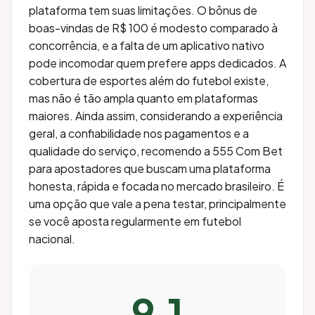
plataforma tem suas limitações. O bônus de
Para quem gosta de apostar em futebol, a 555
boas-vindas de R$ 100 é modesto comparado à
Com Bet oferece opções suficientes tanto para
concorrência, e a falta de um aplicativo nativo
os grandes jogos quanto para confrontos menos
pode incomodar quem prefere apps dedicados. A
badalados.
cobertura de esportes além do futebol existe,
mas não é tão ampla quanto em plataformas
maiores. Ainda assim, considerando a experiência
geral, a confiabilidade nos pagamentos e a
qualidade do serviço, recomendo a 555 Com Bet
para apostadores que buscam uma plataforma
honesta, rápida e focada no mercado brasileiro. É
uma opção que vale a pena testar, principalmente
se você aposta regularmente em futebol
nacional.
9.1