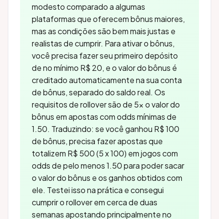
modesto comparado a algumas
plataformas que oferecem bônus maiores,
mas as condições são bem mais justas e
realistas de cumprir. Para ativar o bônus,
você precisa fazer seu primeiro depósito
de no mínimo R$ 20, e o valor do bônus é
creditado automaticamente na sua conta
de bônus, separado do saldo real. Os
requisitos de rollover são de 5x o valor do
bônus em apostas com odds mínimas de
1.50. Traduzindo: se você ganhou R$ 100
de bônus, precisa fazer apostas que
totalizem R$ 500 (5 x 100) em jogos com
odds de pelo menos 1.50 para poder sacar
o valor do bônus e os ganhos obtidos com
ele. Testei isso na prática e consegui
cumprir o rollover em cerca de duas
semanas apostando principalmente no