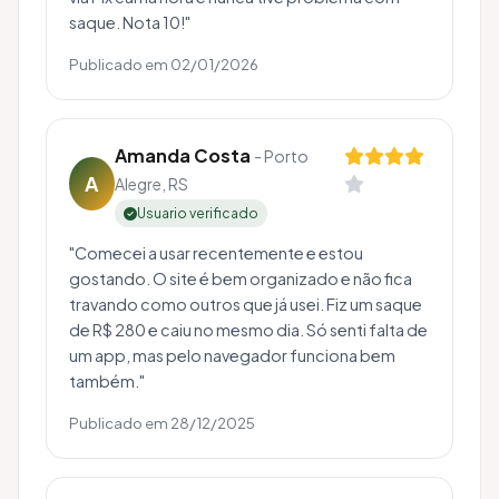
saque. Nota 10!"
Publicado em 02/01/2026
Amanda Costa
- Porto
A
Alegre, RS
Usuario verificado
"Comecei a usar recentemente e estou
gostando. O site é bem organizado e não fica
travando como outros que já usei. Fiz um saque
de R$ 280 e caiu no mesmo dia. Só senti falta de
um app, mas pelo navegador funciona bem
também."
Publicado em 28/12/2025