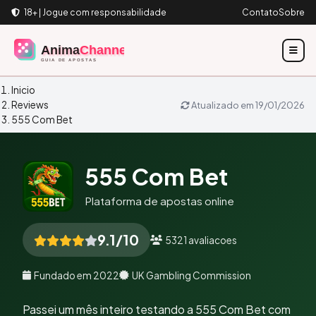
18+ | Jogue com responsabilidade
Contato
Sobre
Inicio
Reviews
Atualizado em 19/01/2026
555 Com Bet
555 Com Bet
Plataforma de apostas online
9.1/10
5321 avaliacoes
Fundado em 2022
UK Gambling Commission
Passei um mês inteiro testando a 555 Com Bet com