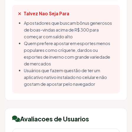
Talvez Nao Seja Para
Apostadores que buscam bônus generosos
de boas-vindas acima de R$ 300 para
começar com saldo alto
Quem prefere apostar em esportes menos
populares como críquete, dardos ou
esportes de inverno com grande variedade
de mercados
Usuários que fazem questão de ter um
aplicativo nativo instalado no celular e não
gostam de apostar pelo navegador
Avaliacoes de Usuarios