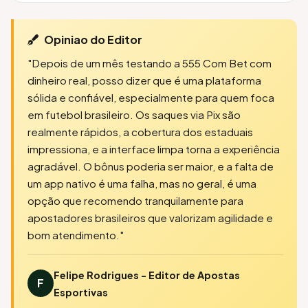
Opiniao do Editor
"Depois de um mês testando a 555 Com Bet com
dinheiro real, posso dizer que é uma plataforma
sólida e confiável, especialmente para quem foca
em futebol brasileiro. Os saques via Pix são
realmente rápidos, a cobertura dos estaduais
impressiona, e a interface limpa torna a experiência
agradável. O bônus poderia ser maior, e a falta de
um app nativo é uma falha, mas no geral, é uma
opção que recomendo tranquilamente para
apostadores brasileiros que valorizam agilidade e
bom atendimento."
Felipe Rodrigues - Editor de Apostas
F
Esportivas