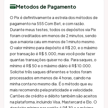
Metodos de Pagamento
O Pix é definitivamente a estrela dos métodos de
pagamento na 555 Com Bet, e com razão.
Durante meus testes, todos os depósitos via Pix
foram creditados em menos de 2 minutos, sendo
que a maioria caiu em menos de 1 minuto mesmo.
O valor mínimo para depósito é R$ 20, e o máximo
por transação é R$ 5.000, mas você pode fazer
quantas transações quiser no dia. Para saques, o
mínimo é R$ 50 e o máximo diário é R$ 10.000.
Solicitei três saques diferentes e todos foram
processados em menos de 4 horas, caindo na
minha conta no mesmo dia. É o método que eu
mais recomendo pela praticidade e velocidade.
Cartões de crédito e débito também são aceitos
na plataforma, incluindo Visa, Mastercard e Elo. O
depósito mínimo por cartão é R$ 30 e o máximo