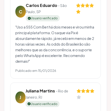
Carlos Eduardo
- São
C
Paulo, SP
Usuario verificado
"Uso a 555 Com Bet há dois meses e virou minha
principal plataforma. O saque via Pix é
absurdamente rápido, já recebi em menos de 2
horas várias vezes. As odds do Brasileirão são
melhores que as da concorrência, e o suporte
pelo WhatsApp é excelente. Recomendo
demais!"
Publicado em 15/01/2026
Juliana Martins
- Rio de
J
Janeiro, RJ
Usuario verificado