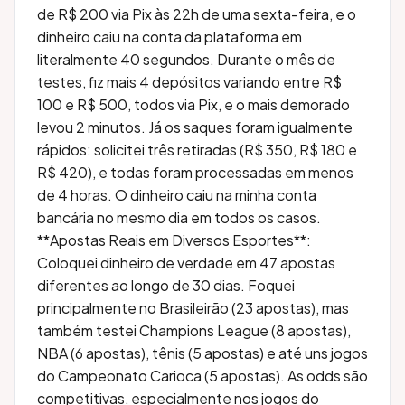
de R$ 200 via Pix às 22h de uma sexta-feira, e o
dinheiro caiu na conta da plataforma em
literalmente 40 segundos. Durante o mês de
testes, fiz mais 4 depósitos variando entre R$
100 e R$ 500, todos via Pix, e o mais demorado
levou 2 minutos. Já os saques foram igualmente
rápidos: solicitei três retiradas (R$ 350, R$ 180 e
R$ 420), e todas foram processadas em menos
de 4 horas. O dinheiro caiu na minha conta
bancária no mesmo dia em todos os casos.
**Apostas Reais em Diversos Esportes**:
Coloquei dinheiro de verdade em 47 apostas
diferentes ao longo de 30 dias. Foquei
principalmente no Brasileirão (23 apostas), mas
também testei Champions League (8 apostas),
NBA (6 apostas), tênis (5 apostas) e até uns jogos
do Campeonato Carioca (5 apostas). As odds são
competitivas, especialmente nos jogos do