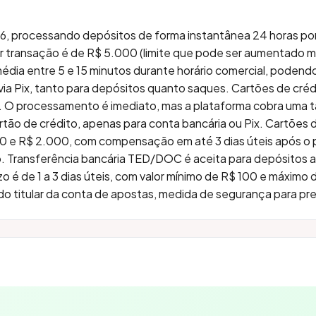
 processando depósitos de forma instantânea 24 horas por d
r transação é de R$ 5.000 (limite que pode ser aumentado me
ia entre 5 e 15 minutos durante horário comercial, podendo l
 Pix, tanto para depósitos quanto saques. Cartões de crédi
. O processamento é imediato, mas a plataforma cobra uma t
rtão de crédito, apenas para conta bancária ou Pix. Cartões
 50 e R$ 2.000, com compensação em até 3 dias úteis após o
o. Transferência bancária TED/DOC é aceita para depósitos 
razo é de 1 a 3 dias úteis, com valor mínimo de R$ 100 e máxi
o titular da conta de apostas, medida de segurança para pre