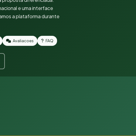
nacional e uma interface
tamos a plataforma durante
Avaliacoes
FAQ