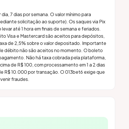
ia, 7 dias por semana. O valor mínimo para
diante solicitação ao suporte). Os saques via Pix
evar até 1 hora em finais de semana e feriados.
to Visa e Mastercard são aceitos para depósitos,
axa de 2,5% sobre o valor depositado. Importante
 de débito não são aceitos no momento. O boleto
 pagamento. Não há taxa cobrada pela plataforma,
acima de R$ 100, com processamento em 1 a 2 dias
mo de R$ 10.000 por transação. O 013bet6 exige que
venir fraudes.