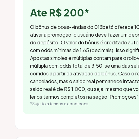
Ate R$ 200*
O bônus de boas-vindas do 013bet6 oferece 100
ativar a promoção, o usuário deve fazer um dep
do depósito. O valor do bônus é creditado auto
com odds mínimas de 1.65 (decimais). Isso signi
Apostas simples e múltiplas contam para o rol
múltipla com odds total de 3.50, se uma das sele
corridos a partir da ativação do bônus. Caso o
cancelados, mas o saldo real permanece intacto
saldo real é de R$ 1.000, ou seja, mesmo que v
ler os termos completos na seção 'Promoções' 
*Sujeito a termos e condicoes.