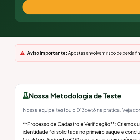
Aviso Importante:
Apostas envolvem risco de perda fi
Nossa Metodologia de Teste
Nossa equipe testou o 013bet6 na pratica. Veja co
**Processo de Cadastro e Verificação**: Criamos u
identidade foi solicitada no primeiro saque e con
(desktop, Android e iOS) para avaliar a experiênci