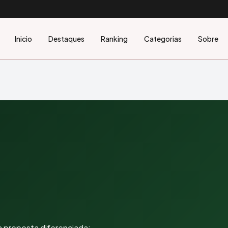
Inicio
Destaques
Ranking
Categorias
Sobre
 proposta diferenciada: