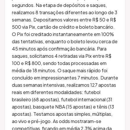
segundos. Na etapa de depósitos e saques,
realizamos 8 transações diferentes ao longo de 3
semanas. Depositamos valores entre R$ 50 e R$
500 via Pix, cartão de crédito e boleto bancário.
O Pix foi creditado instantaneamente em 100%
das tentativas, enquanto o boleto levou cerca de
45 minutos após confirmação bancária. Para
saques, solicitamos 4 retiradas via Pix entre R$
100 e R$ 800, sendo todas processadas em
média de 18 minutos. O saque mais rápido foi
concluído em impressionantes 7 minutos. Durante
duas semanas intensivas, realizamos 127 apostas
reais em diferentes modalidades: futebol
brasileiro (68 apostas), futebol internacional (31
apostas), basquete NBA (15 apostas) e tênis (13
apostas). Testamos apostas simples, múltiplas,
ao vivo e pré-jogo. As odds mostraram-se
competitivas, ficando em média 2,3% acima da