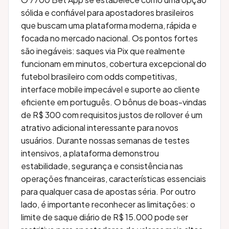
endereço IP, endereço residencial, número de
relacionados.
plataforma também oferece promoções
apostas múltiplas, o valor mínimo também é R$ 2,
disponível na App Store brasileira e pode ser
sólida e confiável para apostadores brasileiros
telefone e até mesmo padrões de
especiais durante rodadas importantes do
independente da quantidade de seleções. Isso
baixado normalmente. O aplicativo é leve,
que buscam uma plataforma moderna, rápida e
comportamento de apostas. Criar múltiplas
campeonato, como clássicos estaduais e jogos
torna a plataforma acessível tanto para quem
ocupando cerca de 85MB de espaço, e funciona
focada no mercado nacional. Os pontos fortes
contas é considerado violação dos termos de uso
decisivos pela liderança ou contra o
quer testar com valores baixos quanto para quem
bem mesmo em celulares com especificações
são inegáveis: saques via Pix que realmente
e pode resultar em bloqueio permanente de
rebaixamento.
prefere apostas mais robustas.
mais modestas. Durante nossos testes,
funcionam em minutos, cobertura excepcional do
todas as contas associadas, perda de saldo e
utilizamos o app em um Xiaomi Redmi Note 9
futebol brasileiro com odds competitivas,
cancelamento de bônus. Isso vale mesmo que
(Android) e um iPhone 11, e a performance foi
interface mobile impecável e suporte ao cliente
você use CPFs de familiares - se as contas forem
excelente em ambos, com carregamento rápido e
eficiente em português. O bônus de boas-vindas
identificadas como sendo operadas pela mesma
sem travamentos. A plataforma também oferece
de R$ 300 com requisitos justos de rollover é um
pessoa ou do mesmo endereço com intenção de
uma versão mobile responsiva que funciona
atrativo adicional interessante para novos
burlar regras, todas serão bloqueadas. Se você
direto no navegador, caso você prefira não
usuários. Durante nossas semanas de testes
esqueceu sua senha ou perdeu acesso à conta
instalar o aplicativo.
intensivos, a plataforma demonstrou
original, o correto é entrar em contato com o
estabilidade, segurança e consistência nas
suporte para recuperação, nunca criar uma nova
operações financeiras, características essenciais
conta.
para qualquer casa de apostas séria. Por outro
lado, é importante reconhecer as limitações: o
limite de saque diário de R$ 15.000 pode ser