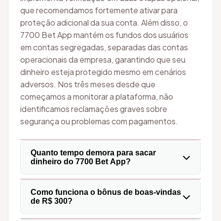
que recomendamos fortemente ativar para
proteção adicional da sua conta. Além disso, o
7700 Bet App mantém os fundos dos usuários
em contas segregadas, separadas das contas
operacionais da empresa, garantindo que seu
dinheiro esteja protegido mesmo em cenários
adversos. Nos três meses desde que
começamos a monitorar a plataforma, não
identificamos reclamações graves sobre
segurança ou problemas com pagamentos.
Quanto tempo demora para sacar
dinheiro do 7700 Bet App?
O tempo de saque varia conforme o método
Como funciona o bônus de boas-vindas
escolhido, mas o Pix é disparado o mais rápido.
de R$ 300?
Em nossos testes práticos, realizamos 4 saques