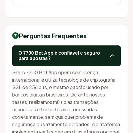
Perguntas Frequentes
O 7700 Bet App é confiável e seguro
para apostas?
Sim, o 7700 Bet App opera com licença
internacional e utiliza tecnologia de criptografia
SSL de 256 bits, o mesmo padrão usado por
bancos digitais brasileiros. Durante nossos
testes, realizamos múltiplas transações
financeiras e todas foram processadas
corretamente, sem qualquer problema de
segurança ou vazamento de dados. A plataforma
implementa verificação em duas etapas opcional,