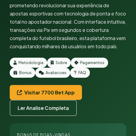
prometendo revolucionar sua experiência de
apostas esportivas com tecnologia de ponta e foco
total no apostador nacional. Com interface intuitiva,
transações via Pix em segundos e cobertura
completa do futebol brasileiro, esta plataforma vem
conquistando milhares de usuários em todo país.
Metodologia
Sobre
Pagamentos
Bonus
Avaliacoes
FAQ
Visitar 7700 Bet App
Ler Analise Completa
BONUS DE BOAS-VINDAS