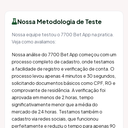
Nossa Metodologia de Teste
Nossa equipe testou o 7700 Bet App na pratica.
Veja como avaliamos:
Nossa análise do 7700 Bet App começou com um
processo completo de cadastro, onde testamos
a facilidade de registro e verificação de conta. O
processo levou apenas 4 minutos e 30 segundos,
solicitando documentos básicos como CPF, RG e
comprovante de residência. A verificação foi
aprovada em menos de 2 horas, tempo
significativamente menor que a média do
mercado de 24 horas. Testamos também o
cadastro via redes sociais, que funcionou
perfeitamente e reduziu o tempo para apenas 90