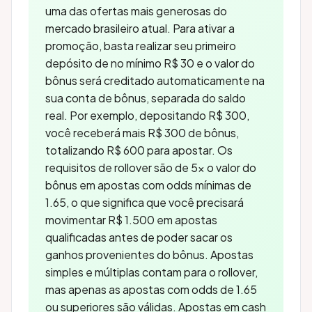
uma das ofertas mais generosas do
mercado brasileiro atual. Para ativar a
promoção, basta realizar seu primeiro
depósito de no mínimo R$ 30 e o valor do
bônus será creditado automaticamente na
sua conta de bônus, separada do saldo
real. Por exemplo, depositando R$ 300,
você receberá mais R$ 300 de bônus,
totalizando R$ 600 para apostar. Os
requisitos de rollover são de 5x o valor do
bônus em apostas com odds mínimas de
1.65, o que significa que você precisará
movimentar R$ 1.500 em apostas
qualificadas antes de poder sacar os
ganhos provenientes do bônus. Apostas
simples e múltiplas contam para o rollover,
mas apenas as apostas com odds de 1.65
ou superiores são válidas. Apostas em cash