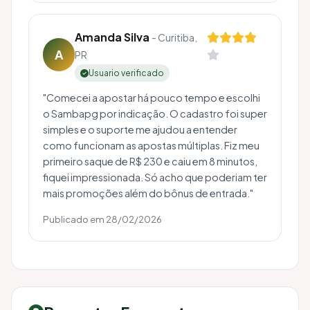
Amanda Silva
- Curitiba,
A
PR
Usuario verificado
"Comecei a apostar há pouco tempo e escolhi
o Sambapg por indicação. O cadastro foi super
simples e o suporte me ajudou a entender
como funcionam as apostas múltiplas. Fiz meu
primeiro saque de R$ 230 e caiu em 8 minutos,
fiquei impressionada. Só acho que poderiam ter
mais promoções além do bônus de entrada."
Publicado em 28/02/2026