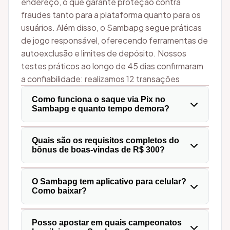
endereço, o que garante proteção contra
fraudes tanto para a plataforma quanto para os
usuários. Além disso, o Sambapg segue práticas
de jogo responsável, oferecendo ferramentas de
autoexclusão e limites de depósito. Nossos
testes práticos ao longo de 45 dias confirmaram
a confiabilidade: realizamos 12 transações
financeiras, incluindo três saques, todos
Como funciona o saque via Pix no
processados corretamente e dentro dos prazos
Sambapg e quanto tempo demora?
informados. O suporte ao cliente respondeu
adequadamente a todas as questões
O saque via Pix no Sambapg é um dos mais
Quais são os requisitos completos do
levantadas, demonstrando transparência
rápidos do mercado brasileiro de apostas. Após
bônus de boas-vindas de R$ 300?
operacional. Recomendamos, porém, que
solicitar o saque na seção 'Carteira' do seu perfil,
sempre aposte apenas valores que pode perder
o processamento interno leva em média de 8 a 15
O bônus de boas-vindas do Sambapg oferece
e mantenha seus dados de acesso protegidos.
O Sambapg tem aplicativo para celular?
minutos, podendo chegar a 30 minutos em
100% do primeiro depósito até R$ 300, mas vem
Como baixar?
horários de maior demanda. O valor mínimo para
com requisitos específicos que precisam ser
saque é R$ 50 e o máximo por transação é R$
compreendidos antes de ativar. O depósito
Sim, o Sambapg oferece aplicativo nativo para
5.000, com limite diário total de R$ 10.000
Posso apostar em quais campeonatos
mínimo qualificante é de R$ 30, e o bônus é
Android e iOS, além de versão mobile otimizada