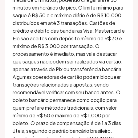
minutos em horários de pico. O limite mínimo para
saque é R$ 50 e o máximo diário é de R$ 10.000,
distribuídos em até 3 transações. Cartões de
crédito e débito das bandeiras Visa, Mastercard e
Elo são aceitos com depósito mínimo de R$ 30 e
máximo de R$ 3.000 por transação. O
processamento é imediato, mas vale destacar
que saques não podem ser realizados via cartão,
apenas através de Pix ou transferência bancária.
Algumas operadoras de cartão podem bloquear
transações relacionadas a apostas, sendo
recomendável verificar com seu banco antes. O
boleto bancário permanece como opção para
quem prefere métodos tradicionais, com valor
mínimo de R$ 50 e máximo de R$ 1.000 por
boleto. O prazo de compensação é de 1 a 3 dias
úteis, seguindo o padrão bancário brasileiro.