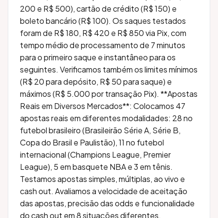
200 e R$ 500), cartão de crédito (R$ 150) e
boleto bancário (R$ 100). Os saques testados
foram de R$ 180, R$ 420 e R$ 850 via Pix, com
tempo médio de processamento de 7 minutos
para o primeiro saque e instantâneo para os
seguintes. Verificamos também os limites mínimos
(R$ 20 para depósito, R$ 50 para saque) e
máximos (R$ 5.000 por transação Pix). **Apostas
Reais em Diversos Mercados**: Colocamos 47
apostas reais em diferentes modalidades: 28 no
futebol brasileiro (Brasileirão Série A, Série B,
Copa do Brasil e Paulistão), 11 no futebol
internacional (Champions League, Premier
League), 5 em basquete NBA e 3 em tênis.
Testamos apostas simples, múltiplas, ao vivo e
cash out. Avaliamos a velocidade de aceitação
das apostas, precisão das odds e funcionalidade
do cash out em 8 situações diferentes.