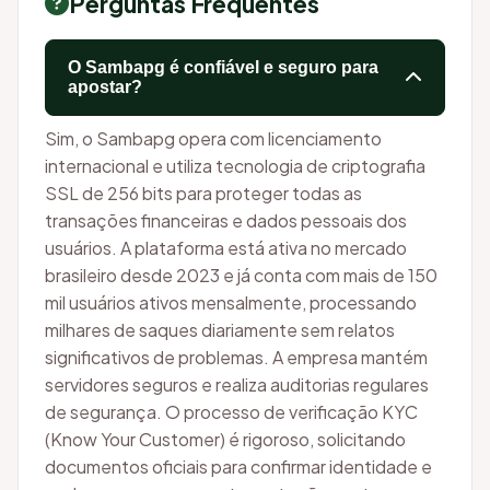
Perguntas Frequentes
O Sambapg é confiável e seguro para
apostar?
Sim, o Sambapg opera com licenciamento
internacional e utiliza tecnologia de criptografia
SSL de 256 bits para proteger todas as
transações financeiras e dados pessoais dos
usuários. A plataforma está ativa no mercado
brasileiro desde 2023 e já conta com mais de 150
mil usuários ativos mensalmente, processando
milhares de saques diariamente sem relatos
significativos de problemas. A empresa mantém
servidores seguros e realiza auditorias regulares
de segurança. O processo de verificação KYC
(Know Your Customer) é rigoroso, solicitando
documentos oficiais para confirmar identidade e