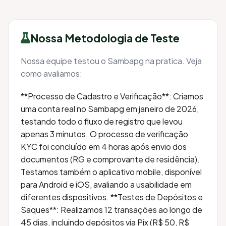
Nossa Metodologia de Teste
Nossa equipe testou o Sambapg na pratica. Veja
como avaliamos:
**Processo de Cadastro e Verificação**: Criamos
uma conta real no Sambapg em janeiro de 2026,
testando todo o fluxo de registro que levou
apenas 3 minutos. O processo de verificação
KYC foi concluído em 4 horas após envio dos
documentos (RG e comprovante de residência).
Testamos também o aplicativo mobile, disponível
para Android e iOS, avaliando a usabilidade em
diferentes dispositivos. **Testes de Depósitos e
Saques**: Realizamos 12 transações ao longo de
45 dias, incluindo depósitos via Pix (R$ 50, R$