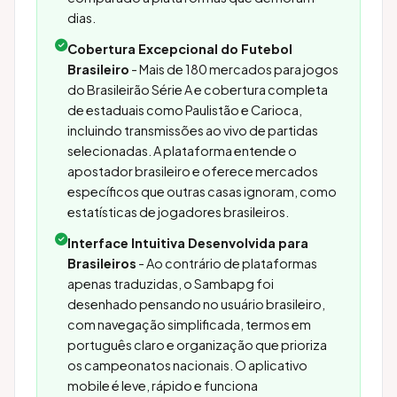
dias.
Cobertura Excepcional do Futebol
Brasileiro
- Mais de 180 mercados para jogos
do Brasileirão Série A e cobertura completa
de estaduais como Paulistão e Carioca,
incluindo transmissões ao vivo de partidas
selecionadas. A plataforma entende o
apostador brasileiro e oferece mercados
específicos que outras casas ignoram, como
estatísticas de jogadores brasileiros.
Interface Intuitiva Desenvolvida para
Brasileiros
- Ao contrário de plataformas
apenas traduzidas, o Sambapg foi
desenhado pensando no usuário brasileiro,
com navegação simplificada, termos em
português claro e organização que prioriza
os campeonatos nacionais. O aplicativo
mobile é leve, rápido e funciona