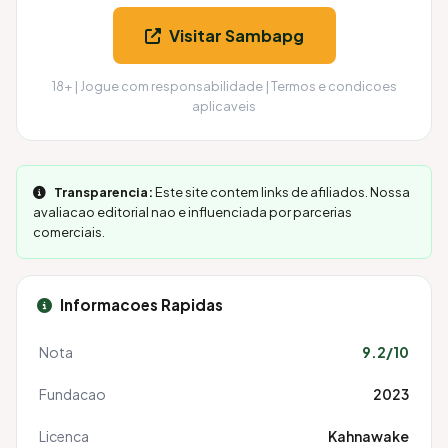
Visitar Sambapg
18+ | Jogue com responsabilidade | Termos e condicoes
aplicaveis
Transparencia:
Este site contem links de afiliados. Nossa
avaliacao editorial nao e influenciada por parcerias
comerciais.
Informacoes Rapidas
Nota
9.2/10
Fundacao
2023
Licenca
Kahnawake