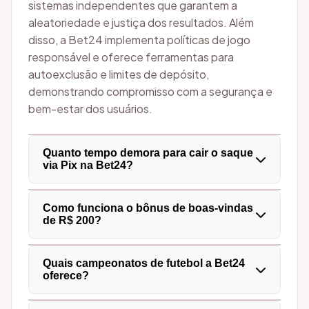
sistemas independentes que garantem a
aleatoriedade e justiça dos resultados. Além
disso, a Bet24 implementa políticas de jogo
responsável e oferece ferramentas para
autoexclusão e limites de depósito,
demonstrando compromisso com a segurança e
bem-estar dos usuários.
Quanto tempo demora para cair o saque
via Pix na Bet24?
Os saques via Pix na Bet24 são processados em
Como funciona o bônus de boas-vindas
até 30 minutos durante horário comercial, que
de R$ 200?
compreende das 8h às 18h em dias úteis. Fora
desse período ou aos finais de semana e feriados,
O bônus de boas-vindas oferece 100% do valor
Quais campeonatos de futebol a Bet24
o processamento pode levar até 2 horas.
do primeiro depósito até R$ 200. Para recebê-lo,
oferece?
Durante nossos testes, a média de tempo foi de
você deve fazer um depósito mínimo de R$ 20
25 minutos para saques solicitados em horário
após completar seu cadastro. O crédito bônus é
A Bet24 oferece cobertura completa do futebol