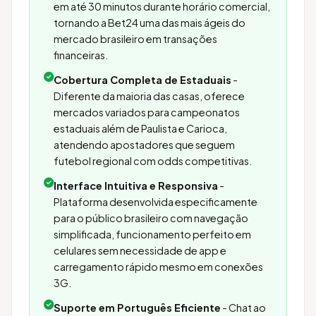
em até 30 minutos durante horário comercial,
tornando a Bet24 uma das mais ágeis do
mercado brasileiro em transações
financeiras.
Cobertura Completa de Estaduais
-
Diferente da maioria das casas, oferece
mercados variados para campeonatos
estaduais além de Paulista e Carioca,
atendendo apostadores que seguem
futebol regional com odds competitivas.
Interface Intuitiva e Responsiva
-
Plataforma desenvolvida especificamente
para o público brasileiro com navegação
simplificada, funcionamento perfeito em
celulares sem necessidade de app e
carregamento rápido mesmo em conexões
3G.
Suporte em Português Eficiente
- Chat ao