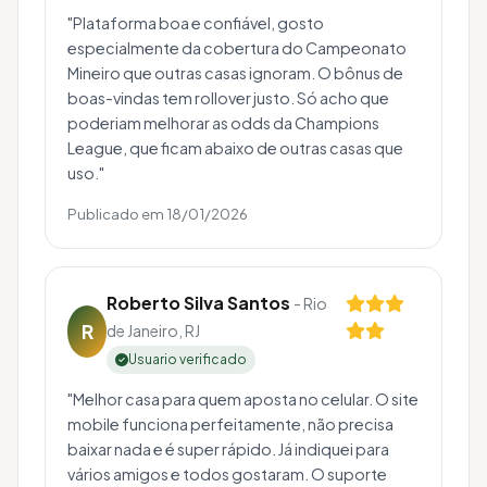
"Plataforma boa e confiável, gosto
especialmente da cobertura do Campeonato
Mineiro que outras casas ignoram. O bônus de
boas-vindas tem rollover justo. Só acho que
poderiam melhorar as odds da Champions
League, que ficam abaixo de outras casas que
uso."
Publicado em 18/01/2026
Roberto Silva Santos
- Rio
R
de Janeiro, RJ
Usuario verificado
"Melhor casa para quem aposta no celular. O site
mobile funciona perfeitamente, não precisa
baixar nada e é super rápido. Já indiquei para
vários amigos e todos gostaram. O suporte