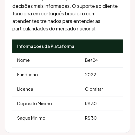
decisões mais informadas. O suporte ao cliente
funciona em português brasileiro com
atendentes treinados para entender as
particularidades do mercado nacional.
Informacoes da Plataforma
Nome
Bet24
Fundacao
2022
Licenca
Gibraltar
Deposito Minimo
R$ 30
Saque Minimo
R$ 30