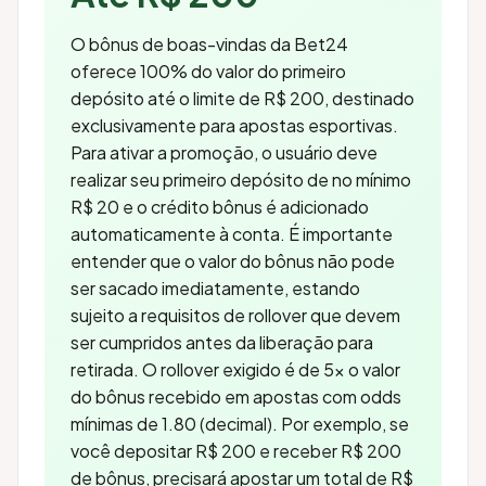
O bônus de boas-vindas da Bet24
oferece 100% do valor do primeiro
depósito até o limite de R$ 200, destinado
exclusivamente para apostas esportivas.
Para ativar a promoção, o usuário deve
realizar seu primeiro depósito de no mínimo
R$ 20 e o crédito bônus é adicionado
automaticamente à conta. É importante
entender que o valor do bônus não pode
ser sacado imediatamente, estando
sujeito a requisitos de rollover que devem
ser cumpridos antes da liberação para
retirada. O rollover exigido é de 5x o valor
do bônus recebido em apostas com odds
mínimas de 1.80 (decimal). Por exemplo, se
você depositar R$ 200 e receber R$ 200
de bônus, precisará apostar um total de R$