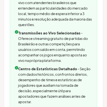
vivo com atendentes brasileiros que
entendem as particularidades do mercado
local, tempo médio de espera inferior a 3
minutos e resolução adequada da maioria das
questões.
Transmissões ao Vivo Selecionadas
-
Oferece streaming gratuito de partidas do
Brasileirão e outras competições para
usuários com saldo em conta, permitindo
acompanhar os jogos enquanto aposta ao
vivo na própria plataforma.
Centro de Estatísticas Detalhado
- Seção
com dados históricos, confrontos diretos,
desempenho de times e estatísticas de
jogadores que auxiliam na tomada de
decisão, especialmente útil para
apostadores que fazem análises antes de
apostar.