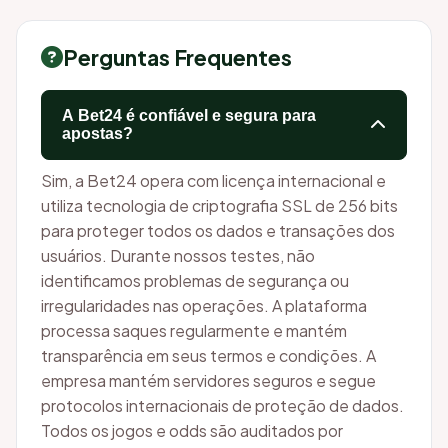
Perguntas Frequentes
A Bet24 é confiável e segura para
apostas?
Sim, a Bet24 opera com licença internacional e
utiliza tecnologia de criptografia SSL de 256 bits
para proteger todos os dados e transações dos
usuários. Durante nossos testes, não
identificamos problemas de segurança ou
irregularidades nas operações. A plataforma
processa saques regularmente e mantém
transparência em seus termos e condições. A
empresa mantém servidores seguros e segue
protocolos internacionais de proteção de dados.
Todos os jogos e odds são auditados por