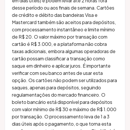
em dias úteis) e podem levar até 2 horas fora
desse período ou aos finais de semana. Cartões
de crédito e débito das bandeiras Visa e
Mastercard também são aceitos para depósitos,
com processamento instantâneo e limite mínimo
de R$ 20. O valor máximo por transação com
cartão é R$ 3.000, e a plataforma não cobra
taxas adicionais, embora algumas operadoras de
cartão possam classificar a transação como
saque em dinheiro e aplicar juros. É importante
verificar com seu banco antes de usar esta
opção. Os cartões não podem ser utilizados para
saques, apenas para depósitos, seguindo
regulamentações do mercado financeiro. O
boleto bancário está disponível para depósitos
com valor mínimo de R$ 30 e máximo de R$ 1.000
por transação. O processamento leva de 1 a 3
dias úteis após o pagamento, o que torna esta