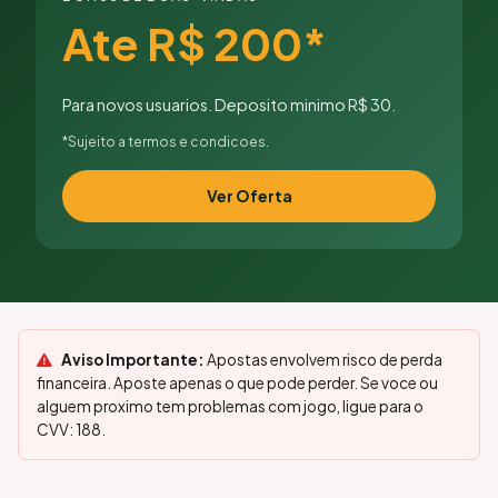
Ate R$ 200*
Para novos usuarios. Deposito minimo R$ 30.
*Sujeito a termos e condicoes.
Ver Oferta
Aviso Importante:
Apostas envolvem risco de perda
financeira. Aposte apenas o que pode perder. Se voce ou
alguem proximo tem problemas com jogo, ligue para o
CVV: 188.