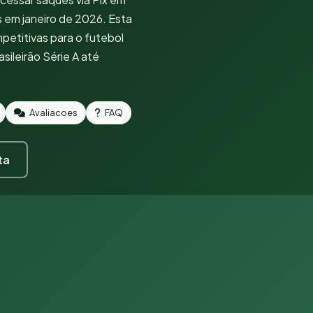
 em janeiro de 2026. Esta
petitivas para o futebol
sileirão Série A até
Avaliacoes
FAQ
ta