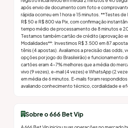
registro inicial levou em média 2 minutos e 40 segu
após envio de documento com foto e comprovante d
rápida ocorreu em 1 hora e 15 minutos. **Testes d
R$ 50 e R$ 800 via Pix, com confirmação instantân
tempo médio de processamento de 8 minutos e 20 
Testamos também cartão de crédito (aprovação em
Modalidades**: Investimos R$ 3.500 em 87 apostas 
tênis (4 apostas). Avaliamos a precisão das odds, 
opções por jogo do Brasileirão) e funcionamento 
cartões eram 4-7% melhores que a média do mercad
vivo (9 vezes), e-mail (4 vezes) e WhatsApp (2 ve
em média de 6 minutos. E-mails foram respondidos
avaliando conhecimento técnico, cordialidade e e
Sobre o 666 Bet Vip
A 666 Bet Vip iniciou suas operações no mercado 