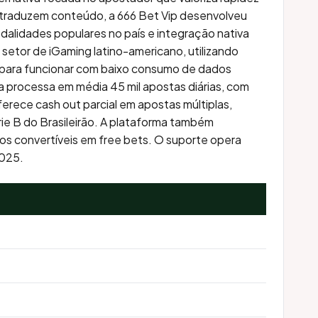
 traduzem conteúdo, a 666 Bet Vip desenvolveu
alidades populares no país e integração nativa
etor de iGaming latino-americano, utilizando
o para funcionar com baixo consumo de dados
 processa em média 45 mil apostas diárias, com
ferece cash out parcial em apostas múltiplas,
ie B do Brasileirão. A plataforma também
s convertíveis em free bets. O suporte opera
2025.