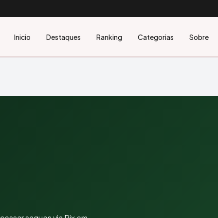
Inicio
Destaques
Ranking
Categorias
Sobre
ocessar saques via Pix em