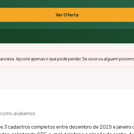
Ver Oferta
nanceira. Aposte apenas o que pode perder. Se voce ou alguem proximo
a como avaliamos:
s 3 cadastros completos entre dezembro de 2025 e janeiro de