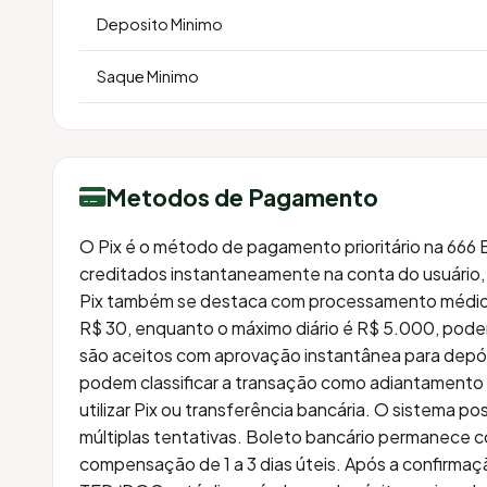
Deposito Minimo
Saque Minimo
Metodos de Pagamento
O Pix é o método de pagamento prioritário na 666
creditados instantaneamente na conta do usuário,
Pix também se destaca com processamento médio de 
R$ 30, enquanto o máximo diário é R$ 5.000, poden
são aceitos com aprovação instantânea para depós
podem classificar a transação como adiantamento 
utilizar Pix ou transferência bancária. O sistema 
múltiplas tentativas. Boleto bancário permanece 
compensação de 1 a 3 dias úteis. Após a confirma