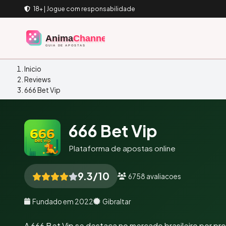
18+ | Jogue com responsabilidade
Inicio
Reviews
666 Bet Vip
666 Bet Vip
Plataforma de apostas online
9.3/10
6758 avaliacoes
Fundado em 2022
Gibraltar
A 666 Bet Vip se destaca no mercado brasileiro por pr