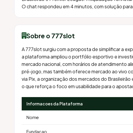
O chat respondeu em 4 minutos, com solução para dú
Sobre o 777slot
A 777slot surgiu com a proposta de simplificar a exp
a plataforma ampliou o portfólio esportivo e inves
mercado nacional, com horários de atendimento alin
pré-jogo, mas também oferece mercado ao vivo com 
via Pix, a organização dos mercados do Brasileirão
o que reforça o foco em usabilidade para o aposta
Informacoes da Plataforma
Nome
Fundacao