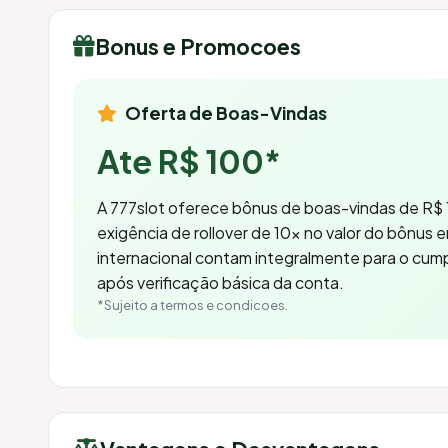
Bonus e Promocoes
Oferta de Boas-Vindas
Ate R$ 100*
A 777slot oferece bônus de boas-vindas de R$ 1
exigência de rollover de 10x no valor do bônus e
internacional contam integralmente para o cump
após verificação básica da conta.
*Sujeito a termos e condicoes.