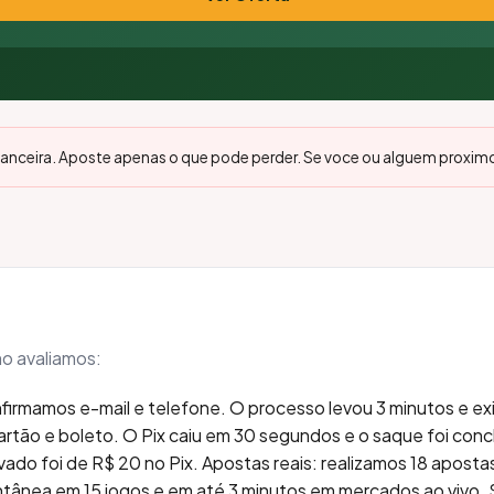
nanceira. Aposte apenas o que pode perder. Se voce ou alguem proximo
mo avaliamos:
irmamos e-mail e telefone. O processo levou 3 minutos e exi
rtão e boleto. O Pix caiu em 30 segundos e o saque foi con
rvado foi de R$ 20 no Pix. Apostas reais: realizamos 18 aposta
tantânea em 15 jogos e em até 3 minutos em mercados ao vivo. 