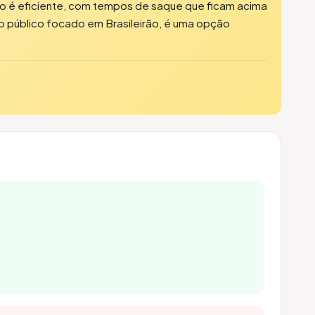
ação é eficiente, com tempos de saque que ficam acima
 o público focado em Brasileirão, é uma opção