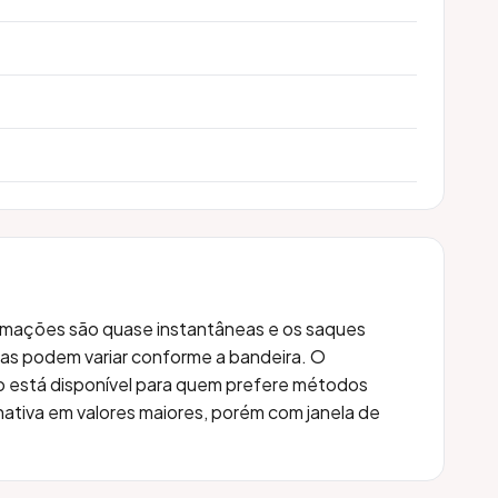
irmações são quase instantâneas e os saques
 mas podem variar conforme a bandeira. O
io está disponível para quem prefere métodos
rnativa em valores maiores, porém com janela de