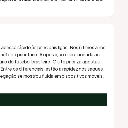
acesso rápido às principais ligas. Nos últimos anos,
método prioritário. A operação é direcionada ao
o do futebol brasileiro. O site prioriza apostas
ntre os diferenciais, estão a rapidez nos saques
vegação se mostrou fluida em dispositivos móveis,