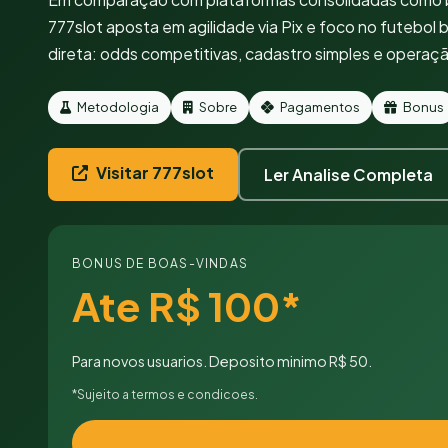
777slot aposta em agilidade via Pix e foco no futebol b
direta: odds competitivas, cadastro simples e operaçã
Metodologia
Sobre
Pagamentos
Bonus
Visitar 777slot
Ler Analise Completa
BONUS DE BOAS-VINDAS
Ate R$ 100*
Para novos usuarios. Deposito minimo R$ 50.
*Sujeito a termos e condicoes.