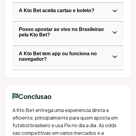
exigir validacao, e isso pode adicionar algumas
desde resultado final ate cartoes e escanteios.
O bonus de boas-vindas de R$ 200 e
horas ao processo.
A Kto Bet aceita cartao e boleto?
No futebol internacional, aparecem ligas
interessante para quem ja tem o habito de
europeias e torneios continentais. Alem disso,
apostar. O rollover e de 5x no valor do bonus com
Sim, cartoes de credito e debito sao aceitos para
tenis, basquete, MMA e esports completam o
odd minima de 1.50, e a validade e de 15 dias, o
Posso apostar ao vivo no Brasileirao
depositos, e o boleto aparece como opcao
cardapio para quem gosta de diversificar.
pela Kto Bet?
que e razoavel. Se voce aposta com estrategia e
alternativa. O boleto costuma levar ate 1 dia util
volume moderado, da para liberar sem muito
para compensar, enquanto o cartao e mais
Pode sim. A area ao vivo e organizada e atualiza
estresse. Para quem aposta pouco, talvez seja
A Kto Bet tem app ou funciona no
rapido. Para saques, a prioridade normalmente e
odds rapido, o que ajuda em jogos do Brasileirao e
melhor depositar um valor menor para nao ficar
navegador?
Pix, por ser mais eficiente. Isso e comum em casas
Copa do Brasil. Ha mercados ao vivo como
preso ao rollover.
brasileiras que focam em velocidade de
proximo gol, total de gols, escanteios e cartoes.
A plataforma funciona muito bem no navegador
pagamento.
So vale ficar atento, porque algumas linhas
do celular, com uma interface leve e responsiva.
fecham rapido quando o jogo fica mais
Para a maioria dos usuarios, isso ja resolve sem
movimentado.
Conclusao
precisar baixar nada. Se voce prefere tudo em um
app, vale conferir se existe versao oficial na sua
A Kto Bet entrega uma experiencia direta e
loja. Mesmo sem app, a experiencia mobile e boa
eficiente, principalmente para quem aposta em
e nao trava em jogos ao vivo.
futebol brasileiro e usa Pix no dia a dia. As odds
sao competitivas em varios mercados e a