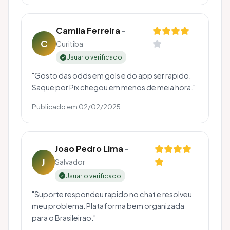
Camila Ferreira
-
C
Curitiba
Usuario verificado
"Gosto das odds em gols e do app ser rapido.
Saque por Pix chegou em menos de meia hora."
Publicado em 02/02/2025
Joao Pedro Lima
-
J
Salvador
Usuario verificado
"Suporte respondeu rapido no chat e resolveu
meu problema. Plataforma bem organizada
para o Brasileirao."