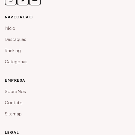
NAVEGACAO
Inicio
Destaques
Ranking
Categorias
EMPRESA
Sobre Nos
Contato
Sitemap
LEGAL