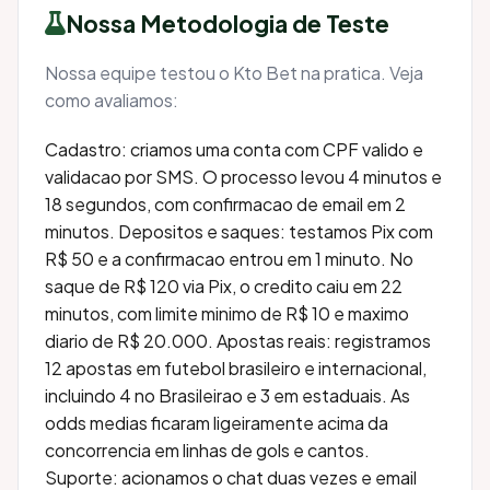
Nossa Metodologia de Teste
Nossa equipe testou o Kto Bet na pratica. Veja
como avaliamos:
Cadastro: criamos uma conta com CPF valido e
validacao por SMS. O processo levou 4 minutos e
18 segundos, com confirmacao de email em 2
minutos. Depositos e saques: testamos Pix com
R$ 50 e a confirmacao entrou em 1 minuto. No
saque de R$ 120 via Pix, o credito caiu em 22
minutos, com limite minimo de R$ 10 e maximo
diario de R$ 20.000. Apostas reais: registramos
12 apostas em futebol brasileiro e internacional,
incluindo 4 no Brasileirao e 3 em estaduais. As
odds medias ficaram ligeiramente acima da
concorrencia em linhas de gols e cantos.
Suporte: acionamos o chat duas vezes e email