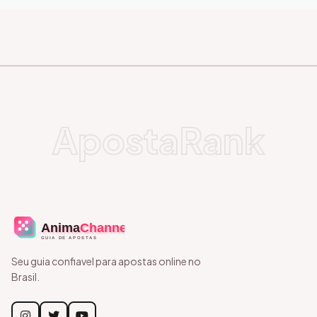
ApostaRank
Seu guia confiavel para apostas online no
Brasil.