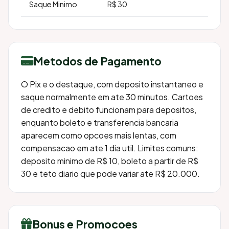
Saque Minimo
R$ 30
Metodos de Pagamento
O Pix e o destaque, com deposito instantaneo e
saque normalmente em ate 30 minutos. Cartoes
de credito e debito funcionam para depositos,
enquanto boleto e transferencia bancaria
aparecem como opcoes mais lentas, com
compensacao em ate 1 dia util. Limites comuns:
deposito minimo de R$ 10, boleto a partir de R$
30 e teto diario que pode variar ate R$ 20.000.
Bonus e Promocoes