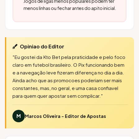
Jogos de ligas menos populares podem ter
menos linhas ou fechar antes do apito inicial.
Opiniao do Editor
"Eu gostei da Kto Bet pela praticidade e pelo foco
claro em futebol brasileiro. O Pix funcionando bem
e a navegação leve fizeram diferença no dia a dia.
Ainda acho que as promocoes poderiam ser mais
constantes, mas, no geral, e uma casa confiavel
para quem quer apostar sem complicar."
M
Marcos Oliveira - Editor de Apostas