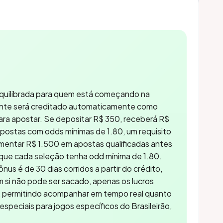
equilibrada para quem está começando na
ndente será creditado automaticamente como
ara apostar. Se depositar R$ 350, receberá R$
 apostas com odds mínimas de 1.80, um requisito
imentar R$ 1.500 em apostas qualificadas antes
 que cada seleção tenha odd mínima de 1.80.
us é de 30 dias corridos a partir do crédito,
m si não pode ser sacado, apenas os lucros
rio, permitindo acompanhar em tempo real quanto
speciais para jogos específicos do Brasileirão,