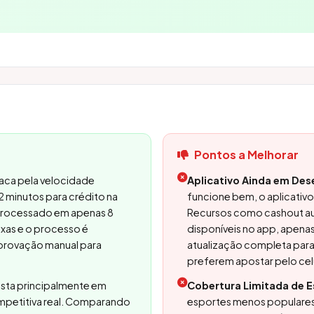
Pontos a Melhorar
taca pela velocidade
Aplicativo Ainda em De
2 minutos para crédito na
funcione bem, o aplicativo
 processado em apenas 8
Recursos como cashout aut
axas e o processo é
disponíveis no app, apena
provação manual para
atualização completa para
preferem apostar pelo celu
sta principalmente em
Cobertura Limitada de E
ompetitiva real. Comparando
esportes menos populares