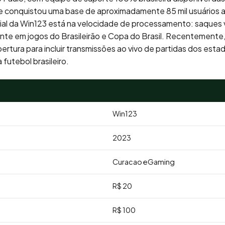
 e conquistou uma base de aproximadamente 85 mil usuários 
al da Win123 está na velocidade de processamento: saques v
te em jogos do Brasileirão e Copa do Brasil. Recentemente,
rtura para incluir transmissões ao vivo de partidas dos est
futebol brasileiro.
Win123
2023
Curacao eGaming
R$ 20
R$ 100