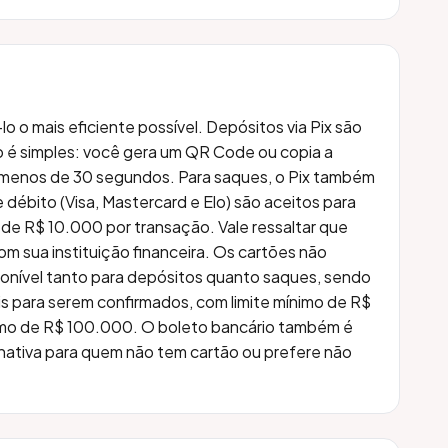
 o mais eficiente possível. Depósitos via Pix são
 é simples: você gera um QR Code ou copia a
 menos de 30 segundos. Para saques, o Pix também
débito (Visa, Mastercard e Elo) são aceitos para
 de R$ 10.000 por transação. Vale ressaltar que
m sua instituição financeira. Os cartões não
ponível tanto para depósitos quanto saques, sendo
s para serem confirmados, com limite mínimo de R$
áximo de R$ 100.000. O boleto bancário também é
rnativa para quem não tem cartão ou prefere não