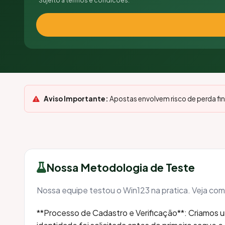
*Sujeito a termos e condicoes.
Aviso Importante:
Apostas envolvem risco de perda fi
Nossa Metodologia de Teste
Nossa equipe testou o Win123 na pratica. Veja com
**Processo de Cadastro e Verificação**: Criamos u