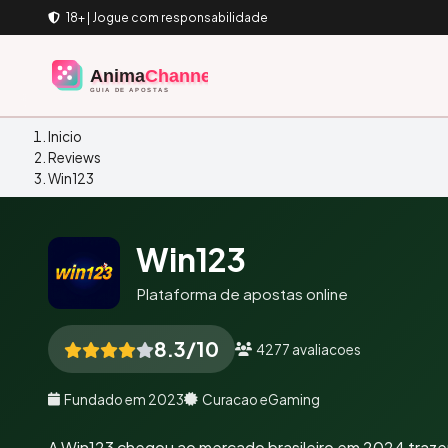
18+ | Jogue com responsabilidade
Inicio
Reviews
Win123
Win123
Plataforma de apostas online
8.3/10
4277 avaliacoes
Fundado em 2023
Curacao eGaming
A Win123 chegou ao mercado brasileiro em 2024 traz