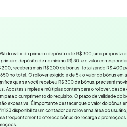
% do valor do primeiro depósito até R$ 300, uma proposta 
eu primeiro depósito de no mínimo R$ 30, e o valor correspo
$ 200, receberá mais R$ 200 de bônus, totalizando R$ 400 p
650 no total. O rollover exigido é de 5x o valor do bônus em
significa que se você recebeu R$ 300 de bônus, precisará mov
. Apostas simples e múltiplas contam para o rollover, desde
 para o cumprimento do requisito. O prazo de validade do bôn
ssão excessiva. É importante destacar que o valor do bônus e
Win123 disponibiliza um contador de rollover na área do usuá
aforma frequentemente oferece bônus de recarga e promoções e
omoções.