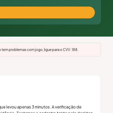
 tem problemas com jogo, ligue para o CVV: 188.
ue levou apenas 3 minutos. A verificação de