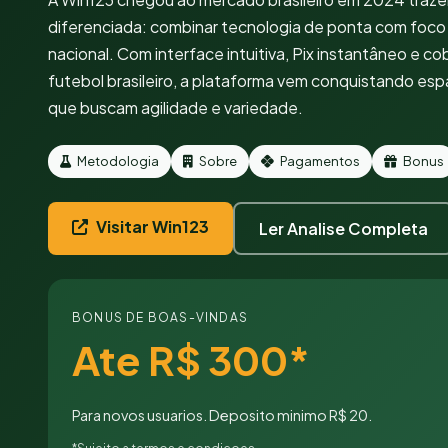
diferenciada: combinar tecnologia de ponta com foco
nacional. Com interface intuitiva, Pix instantâneo e c
futebol brasileiro, a plataforma vem conquistando es
que buscam agilidade e variedade.
Metodologia
Sobre
Pagamentos
Bonus
Visitar Win123
Ler Analise Completa
BONUS DE BOAS-VINDAS
Ate R$ 300*
Para novos usuarios. Deposito minimo R$ 20.