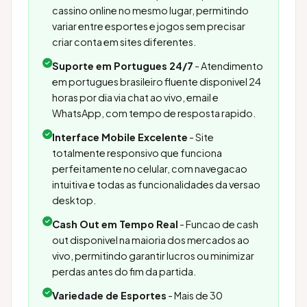
cassino online no mesmo lugar, permitindo
variar entre esportes e jogos sem precisar
criar conta em sites diferentes.
Suporte em Portugues 24/7
- Atendimento
em portugues brasileiro fluente disponivel 24
horas por dia via chat ao vivo, email e
WhatsApp, com tempo de resposta rapido.
Interface Mobile Excelente
- Site
totalmente responsivo que funciona
perfeitamente no celular, com navegacao
intuitiva e todas as funcionalidades da versao
desktop.
Cash Out em Tempo Real
- Funcao de cash
out disponivel na maioria dos mercados ao
vivo, permitindo garantir lucros ou minimizar
perdas antes do fim da partida.
Variedade de Esportes
- Mais de 30