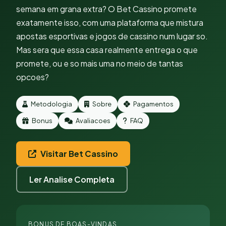
semana em grana extra? O Bet Cassino promete
exatamente isso, com uma plataforma que mistura
apostas esportivas e jogos de cassino num lugar so.
Mas sera que essa casa realmente entrega o que
promete, ou e so mais uma no meio de tantas
opcoes?
Metodologia
Sobre
Pagamentos
Bonus
Avaliacoes
FAQ
Visitar Bet Cassino
Ler Analise Completa
BONUS DE BOAS-VINDAS