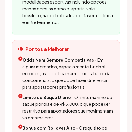
modalidades esportivas incluindo opcoes
menos comuns como e-sports, volei
brasileiro, handebol e ate apostas em politica
e entretenimento.
Pontos a Melhorar
Odds Nem Sempre Competitivas
- Em
alguns mercados, especialmente futebol
europeu, as odds ficam um pouco abaixo da
concorrencia, o que pode fazer diferenca
para apostadores profissionais.
Limite de Saque Diario
- O limite maximo de
saque por dia e de R$ 5.000, o que pode ser
restritivo para apostadores que movimentam
valores maiores.
Bonus com Rollover Alto
- O requisito de