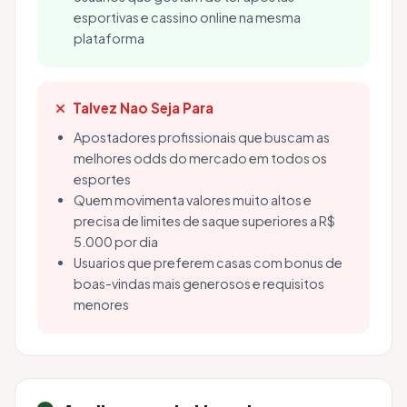
esportivas e cassino online na mesma
plataforma
Talvez Nao Seja Para
Apostadores profissionais que buscam as
melhores odds do mercado em todos os
esportes
Quem movimenta valores muito altos e
precisa de limites de saque superiores a R$
5.000 por dia
Usuarios que preferem casas com bonus de
boas-vindas mais generosos e requisitos
menores