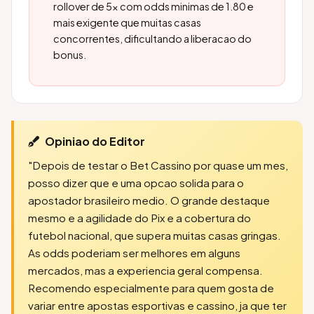
rollover de 5x com odds minimas de 1.80 e
mais exigente que muitas casas
concorrentes, dificultando a liberacao do
bonus.
Opiniao do Editor
"Depois de testar o Bet Cassino por quase um mes,
posso dizer que e uma opcao solida para o
apostador brasileiro medio. O grande destaque
mesmo e a agilidade do Pix e a cobertura do
futebol nacional, que supera muitas casas gringas.
As odds poderiam ser melhores em alguns
mercados, mas a experiencia geral compensa.
Recomendo especialmente para quem gosta de
variar entre apostas esportivas e cassino, ja que ter