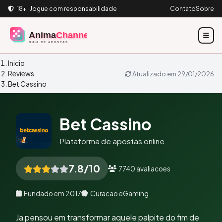
18+ | Jogue com responsabilidade
Contato
Sobre
Inicio
Reviews
Atualizado em 29/01/2026
Bet Cassino
Bet Cassino
Plataforma de apostas online
7.8/10
7740 avaliacoes
Fundado em 2017
Curacao eGaming
Ja pensou em transformar aquele palpite do fim de