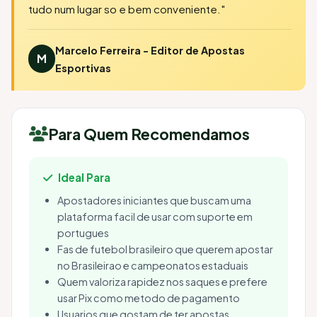
tudo num lugar so e bem conveniente."
Marcelo Ferreira - Editor de Apostas
M
Esportivas
Para Quem Recomendamos
Ideal Para
Apostadores iniciantes que buscam uma
plataforma facil de usar com suporte em
portugues
Fas de futebol brasileiro que querem apostar
no Brasileirao e campeonatos estaduais
Quem valoriza rapidez nos saques e prefere
usar Pix como metodo de pagamento
Usuarios que gostam de ter apostas