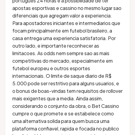
jogos principais, especialmente Brasileirao Serie A
portugues 24 horas e a possibilidade de ter
primeira vez, voce nao precisa enviar documentos
acessa a versao mais atualizada da plataforma.
e decisoes de estaduais, ha transmissao ao vivo e
apostas esportivas e cassino no mesmo lugar sao
novamente, e os saques seguintes sao
apostas em tempo real com atualizacao
diferenciais que agregam valor a experiencia.
processados automaticamente. Uma dica
constante das odds. E uma das melhores opcoes
Para apostadores iniciantes e intermediarios que
importante: certifique-se de que os documentos
para quem gosta de apostar no futebol nacional.
focam principalmente em futebol brasileiro, a
estejam legíveis, com todas as informacoes
casa entrega uma experiencia satisfatoria. Por
visiveis e que o nome nos documentos
outro lado, e importante reconhecer as
corresponda exatamente ao nome cadastrado
limitacoes. As odds nem sempre sao as mais
na plataforma. Isso evita atrasos na aprovacao.
competitivas do mercado, especialmente em
futebol europeu e outros esportes
internacionais. O limite de saque diario de R$
5.000 pode ser restritivo para alguns usuarios, e
o bonus de boas-vindas tem requisitos de rollover
mais exigentes que a media. Ainda assim,
considerando o conjunto da obra, o Bet Cassino
cumpre o que promete e se estabelece como
uma alternativa solida para quem busca uma
plataforma confiavel, rapida e focada no publico