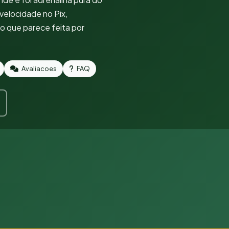
 velocidade no Pix,
o que parece feita por
Avaliacoes
FAQ