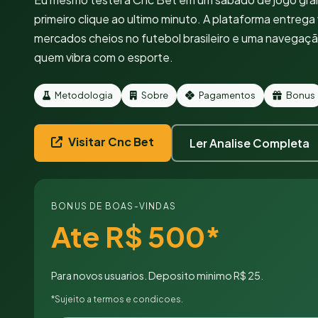
primeiro clique ao ultimo minuto. A plataforma entrega
mercados cheios no futebol brasileiro e uma navegaçã
quem vibra com o esporte.
Metodologia
Sobre
Pagamentos
Bonus
Visitar Cnc Bet
Ler Analise Completa
BONUS DE BOAS-VINDAS
Ate R$ 500*
Para novos usuarios. Deposito minimo R$ 25.
*Sujeito a termos e condicoes.