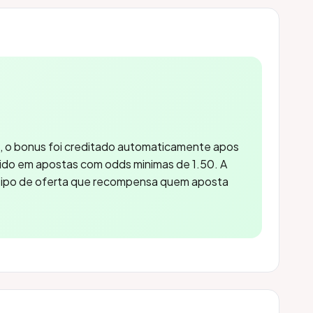
e, o bonus foi creditado automaticamente apos
valido em apostas com odds minimas de 1.50. A
e tipo de oferta que recompensa quem aposta