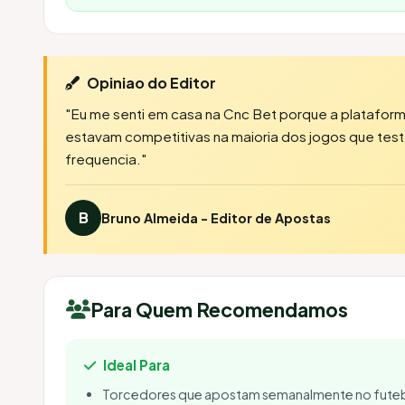
Opiniao do Editor
"Eu me senti em casa na Cnc Bet porque a plataforma 
estavam competitivas na maioria dos jogos que te
frequencia."
B
Bruno Almeida - Editor de Apostas
Para Quem Recomendamos
Ideal Para
Torcedores que apostam semanalmente no futebo