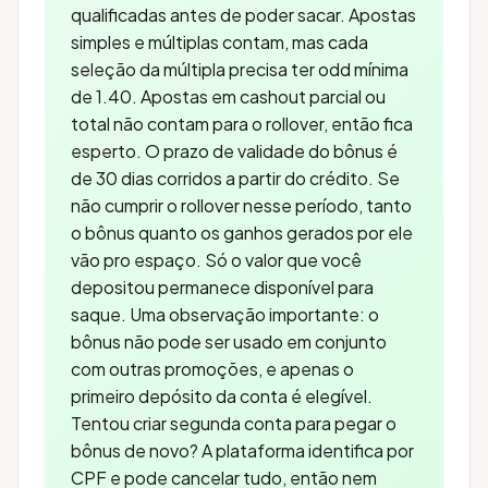
qualificadas antes de poder sacar. Apostas
simples e múltiplas contam, mas cada
seleção da múltipla precisa ter odd mínima
de 1.40. Apostas em cashout parcial ou
total não contam para o rollover, então fica
esperto. O prazo de validade do bônus é
de 30 dias corridos a partir do crédito. Se
não cumprir o rollover nesse período, tanto
o bônus quanto os ganhos gerados por ele
vão pro espaço. Só o valor que você
depositou permanece disponível para
saque. Uma observação importante: o
bônus não pode ser usado em conjunto
com outras promoções, e apenas o
primeiro depósito da conta é elegível.
Tentou criar segunda conta para pegar o
bônus de novo? A plataforma identifica por
CPF e pode cancelar tudo, então nem