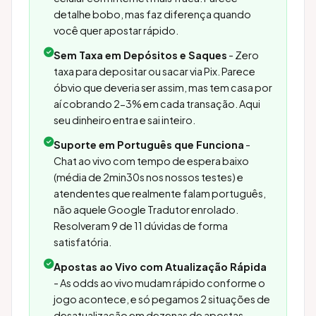
detalhe bobo, mas faz diferença quando
você quer apostar rápido.
Sem Taxa em Depósitos e Saques
- Zero
taxa para depositar ou sacar via Pix. Parece
óbvio que deveria ser assim, mas tem casa por
aí cobrando 2-3% em cada transação. Aqui
seu dinheiro entra e sai inteiro.
Suporte em Português que Funciona
-
Chat ao vivo com tempo de espera baixo
(média de 2min30s nos nossos testes) e
atendentes que realmente falam português,
não aquele Google Tradutor enrolado.
Resolveram 9 de 11 dúvidas de forma
satisfatória.
Apostas ao Vivo com Atualização Rápida
- As odds ao vivo mudam rápido conforme o
jogo acontece, e só pegamos 2 situações de
desatualização em dezenas de apostas