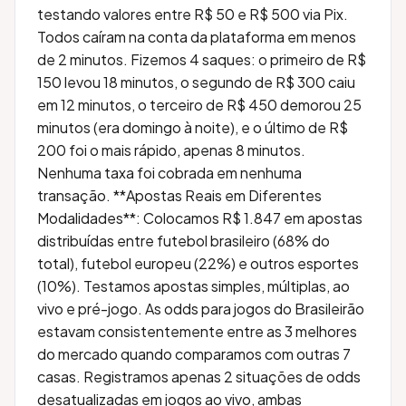
testando valores entre R$ 50 e R$ 500 via Pix.
Todos caíram na conta da plataforma em menos
de 2 minutos. Fizemos 4 saques: o primeiro de R$
150 levou 18 minutos, o segundo de R$ 300 caiu
em 12 minutos, o terceiro de R$ 450 demorou 25
minutos (era domingo à noite), e o último de R$
200 foi o mais rápido, apenas 8 minutos.
Nenhuma taxa foi cobrada em nenhuma
transação. **Apostas Reais em Diferentes
Modalidades**: Colocamos R$ 1.847 em apostas
distribuídas entre futebol brasileiro (68% do
total), futebol europeu (22%) e outros esportes
(10%). Testamos apostas simples, múltiplas, ao
vivo e pré-jogo. As odds para jogos do Brasileirão
estavam consistentemente entre as 3 melhores
do mercado quando comparamos com outras 7
casas. Registramos apenas 2 situações de odds
desatualizadas em jogos ao vivo, ambas