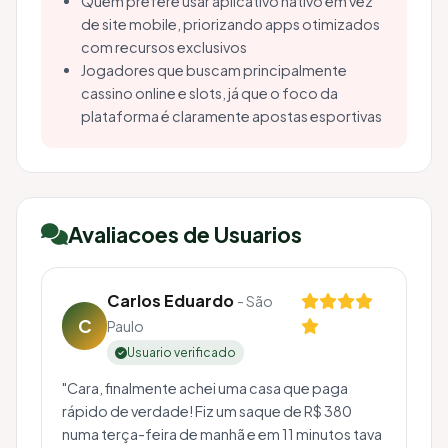
Quem prefere usar aplicativo nativo em vez
de site mobile, priorizando apps otimizados
com recursos exclusivos
Jogadores que buscam principalmente
cassino online e slots, já que o foco da
plataforma é claramente apostas esportivas
Avaliacoes de Usuarios
Carlos Eduardo
- São
C
Paulo
Usuario verificado
"Cara, finalmente achei uma casa que paga
rápido de verdade! Fiz um saque de R$ 380
numa terça-feira de manhã e em 11 minutos tava