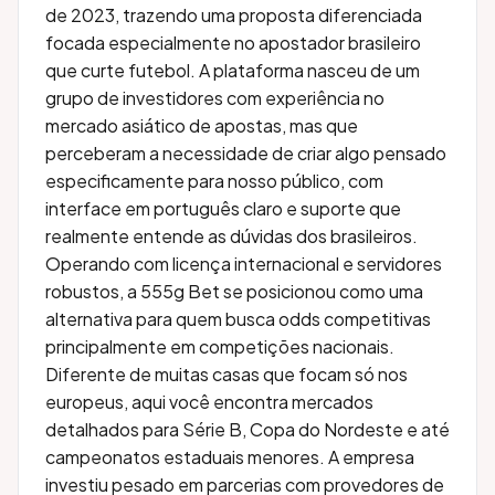
de 2023, trazendo uma proposta diferenciada
focada especialmente no apostador brasileiro
que curte futebol. A plataforma nasceu de um
grupo de investidores com experiência no
mercado asiático de apostas, mas que
perceberam a necessidade de criar algo pensado
especificamente para nosso público, com
interface em português claro e suporte que
realmente entende as dúvidas dos brasileiros.
Operando com licença internacional e servidores
robustos, a 555g Bet se posicionou como uma
alternativa para quem busca odds competitivas
principalmente em competições nacionais.
Diferente de muitas casas que focam só nos
europeus, aqui você encontra mercados
detalhados para Série B, Copa do Nordeste e até
campeonatos estaduais menores. A empresa
investiu pesado em parcerias com provedores de