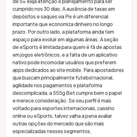
está disponível com mínimo de R$ 50 e
de 5x exija atenção e planejamento para ser
transação mas leva até 48 horas úteis.
prazo razoável para e-mail. As respostas foram
necessariamente as melhores do mercado - ficam
e falar com o suporte. Durante nossos testes
compensação em 1 a 3 dias úteis, mas é a opção
cumprido nos 30 dias. A ausência de taxas em
detalhadas e resolveram as questões
na média quando comparadas com casas
mobile, não encontramos bugs significativos ou
menos prática. Transferência bancária tradicional
depósitos e saques via Pix é um diferencial
apresentadas. O endereço de e-mail do suporte
maiores. Champions League e Europa League
travamentos, e a velocidade de atualização das
(TED/DOC) funciona para saques de valores
importante que economiza dinheiro no longo
está disponível na seção de contato do site. A
têm odds justas. Se você aposta principalmente
odds ao vivo foi satisfatória. Para quem aposta
maiores, com mínimo de R$ 100 e máximo de R$
prazo. Por outro lado, a plataforma ainda tem
qualidade do atendimento foi satisfatória em 9
em futebol europeu, pode valer a pena comparar
principalmente pelo celular, a experiência é
20.000, processados em até 48 horas úteis.
espaço para evoluir em algumas áreas. A seção
das 11 interações que tivemos. Os atendentes
com outras plataformas antes de fechar a
positiva mesmo sem app nativo.
Carteiras digitais como PicPay e PagSeguro
de eSports é limitada para quem é fã de apostas
demonstraram conhecimento sobre a plataforma,
aposta, mas para quem foca no Brasil, a 555g Bet
também são aceitas para depósitos, ampliando
em jogos eletrônicos, e a falta de um aplicativo
foram educados e resolveram as questões sem
definitivamente oferece bom custo-benefício.
as opções. Nossa recomendação é usar Pix
nativo pode incomodar usuários que preferem
enrolação. Em duas situações, a primeira
sempre que possível pela rapidez, ausência de
apps dedicados ao site mobile. Para apostadores
resposta foi genérica e precisamos insistir para
taxas e praticidade - é o método que melhor
que buscam principalmente futebol nacional,
obter informação mais específica, mas nada
funciona na plataforma.
agilidade nos pagamentos e plataforma
grave. Não há suporte por telefone ou
descomplicada, a 555g Bet cumpre bem o papel
WhatsApp, o que pode ser uma limitação para
e merece consideração. Se seu perfil é mais
quem prefere esses canais. O horário de
voltado para esportes internacionais, cassino
atendimento do chat parece ser 24/7, já que
online ou eSports, talvez valha a pena avaliar
conseguimos atendimento até tarde da noite e
outras opções do mercado que são mais
em finais de semana.
especializadas nesses segmentos.