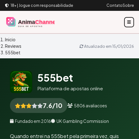
18+ | Jogue com responsabilidade
Contato
Sobre
Inicio
Reviews
Atualizado em 15/01/2026
555bet
555bet
Plataforma de apostas online
7.6/10
5806 avaliacoes
Fundado em 2016
UK Gambling Commission
Quando entrei na 555bet pela primeira vez, quis