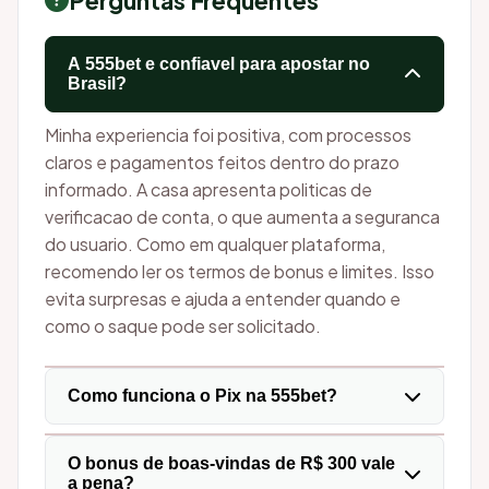
Perguntas Frequentes
A 555bet e confiavel para apostar no
Brasil?
Minha experiencia foi positiva, com processos
claros e pagamentos feitos dentro do prazo
informado. A casa apresenta politicas de
verificacao de conta, o que aumenta a seguranca
do usuario. Como em qualquer plataforma,
recomendo ler os termos de bonus e limites. Isso
evita surpresas e ajuda a entender quando e
como o saque pode ser solicitado.
Como funciona o Pix na 555bet?
O Pix e o metodo mais rapido: o deposito cai na
O bonus de boas-vindas de R$ 300 vale
hora e o saque costuma ser processado em
a pena?