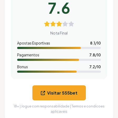
7.6
Nota Final
Apostas Esportivas
8.1/10
Pagamentos
7.8/10
Bonus
7.2/10
Visitar 555bet
18+ | Jogue com responsabilidade | Termos e condicoes
aplicaveis