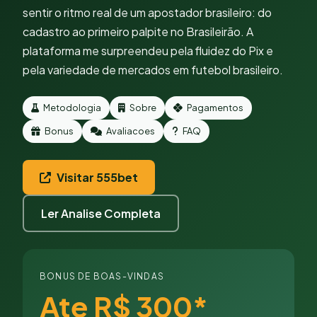
sentir o ritmo real de um apostador brasileiro: do
cadastro ao primeiro palpite no Brasileirão. A
plataforma me surpreendeu pela fluidez do Pix e
pela variedade de mercados em futebol brasileiro.
Metodologia
Sobre
Pagamentos
Bonus
Avaliacoes
FAQ
Visitar 555bet
Ler Analise Completa
BONUS DE BOAS-VINDAS
Ate R$ 300*