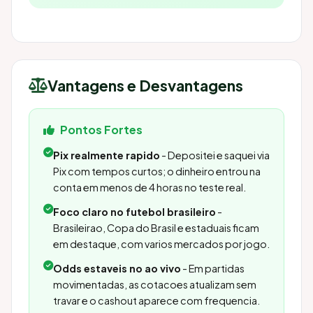
Vantagens e Desvantagens
Pontos Fortes
Pix realmente rapido
- Depositei e saquei via
Pix com tempos curtos; o dinheiro entrou na
conta em menos de 4 horas no teste real.
Foco claro no futebol brasileiro
-
Brasileirao, Copa do Brasil e estaduais ficam
em destaque, com varios mercados por jogo.
Odds estaveis no ao vivo
- Em partidas
movimentadas, as cotacoes atualizam sem
travar e o cashout aparece com frequencia.