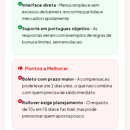
Interface direta
- Menus simples e sem
excesso de banners; encontrei partidas e
mercados rapidamente.
Suporte em portugues objetivo
- As
respostas vieram com exemplos de regras de
bonus e limites, sem enrolacao.
Pontos a Melhorar
Boleto com prazo maior
- A compensacao
pode levar ate 2 dias uteis, o que nao combina
com quem precisa de saldo imediato.
Rollover exige planejamento
- O requisito
de 10x em 15 dias e factivel, mas pode
pressionar quem aposta pouco.