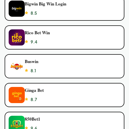
Bigwin Big Win Login
8.5
Rico Bet Win
9.4
Buswin
8.1
Ginga Bet
8.7
850Bet1
9.6