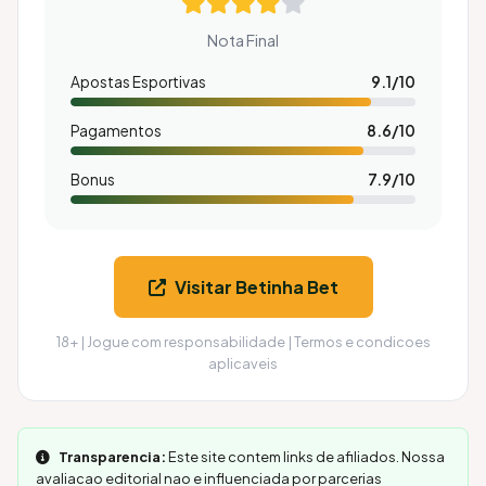
Nota Final
Apostas Esportivas
9.1/10
Pagamentos
8.6/10
Bonus
7.9/10
Visitar Betinha Bet
18+ | Jogue com responsabilidade | Termos e condicoes
aplicaveis
Transparencia:
Este site contem links de afiliados. Nossa
avaliacao editorial nao e influenciada por parcerias