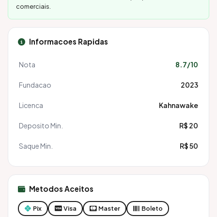
comerciais.
Informacoes Rapidas
Nota
8.7/10
Fundacao
2023
Licenca
Kahnawake
Deposito Min.
R$ 20
Saque Min.
R$ 50
Metodos Aceitos
Pix
Visa
Master
Boleto