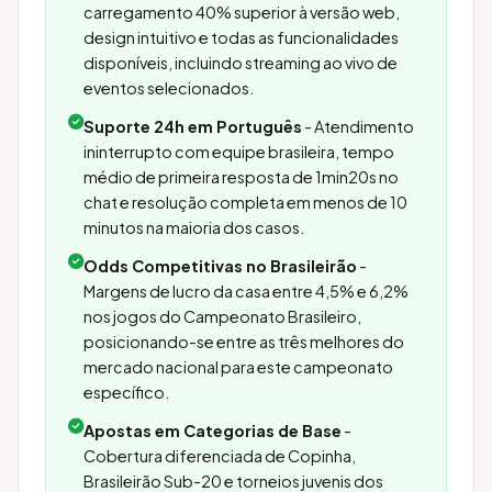
carregamento 40% superior à versão web,
design intuitivo e todas as funcionalidades
disponíveis, incluindo streaming ao vivo de
eventos selecionados.
Suporte 24h em Português
- Atendimento
ininterrupto com equipe brasileira, tempo
médio de primeira resposta de 1min20s no
chat e resolução completa em menos de 10
minutos na maioria dos casos.
Odds Competitivas no Brasileirão
-
Margens de lucro da casa entre 4,5% e 6,2%
nos jogos do Campeonato Brasileiro,
posicionando-se entre as três melhores do
mercado nacional para este campeonato
específico.
Apostas em Categorias de Base
-
Cobertura diferenciada de Copinha,
Brasileirão Sub-20 e torneios juvenis dos