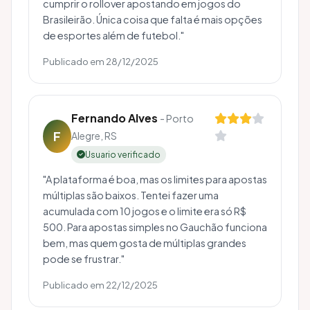
cumprir o rollover apostando em jogos do
Brasileirão. Única coisa que falta é mais opções
de esportes além de futebol."
Publicado em 28/12/2025
Fernando Alves
- Porto
F
Alegre, RS
Usuario verificado
"A plataforma é boa, mas os limites para apostas
múltiplas são baixos. Tentei fazer uma
acumulada com 10 jogos e o limite era só R$
500. Para apostas simples no Gauchão funciona
bem, mas quem gosta de múltiplas grandes
pode se frustrar."
Publicado em 22/12/2025