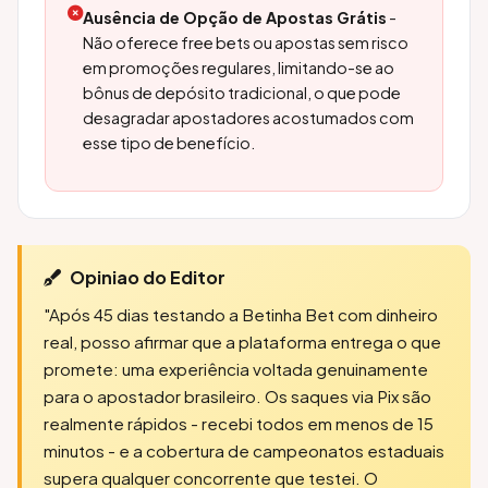
Ausência de Opção de Apostas Grátis
-
Não oferece free bets ou apostas sem risco
em promoções regulares, limitando-se ao
bônus de depósito tradicional, o que pode
desagradar apostadores acostumados com
esse tipo de benefício.
Opiniao do Editor
"Após 45 dias testando a Betinha Bet com dinheiro
real, posso afirmar que a plataforma entrega o que
promete: uma experiência voltada genuinamente
para o apostador brasileiro. Os saques via Pix são
realmente rápidos - recebi todos em menos de 15
minutos - e a cobertura de campeonatos estaduais
supera qualquer concorrente que testei. O