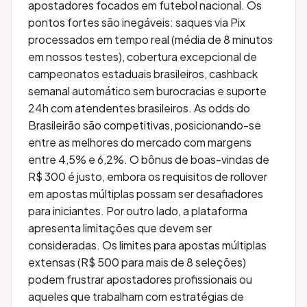
depósitos de R$ 50 a R$ 2.000, com
semanal (total apostado menos total ganho). Por
apostadores focados em futebol nacional. Os
suporte responde em média entre 3 e 6 horas,
brasileiro de apostas esportivas.
variável dependendo da conexão de internet. O
compensação em 1 a 3 dias úteis. Transferência
exemplo, se você apostou R$ 1.000 durante a
pontos fortes são inegáveis: saques via Pix
sendo adequado para questões menos urgentes
download do app pode ser feito diretamente
bancária TED/DOC também é aceita para
semana e ganhou R$ 700, sua perda líquida foi de
processados em tempo real (média de 8 minutos
ou que exigem documentação anexada. A
pelo site oficial da Betinha Bet.
depósitos acima de R$ 100, com compensação
R$ 300. Com cashback de 10%, você receberia
em nossos testes), cobertura excepcional de
plataforma também oferece atendimento via
em 1 a 2 dias úteis e limite de R$ 100.000 por
R$ 30 de volta na segunda-feira. O valor do
campeonatos estaduais brasileiros, cashback
WhatsApp, embora este canal tenha horário
operação.
cashback vem como saldo real, sem rollover,
semanal automático sem burocracias e suporte
reduzido (8h às 22h). Durante nossos testes,
podendo ser sacado imediatamente ou usado em
24h com atendentes brasileiros. As odds do
contatamos o suporte 9 vezes através de
novas apostas. Este é um dos diferenciais mais
Brasileirão são competitivas, posicionando-se
diferentes canais e todos os atendentes
honestos da plataforma comparado a programas
entre as melhores do mercado com margens
demonstraram conhecimento técnico adequado,
de fidelidade de outras casas.
entre 4,5% e 6,2%. O bônus de boas-vindas de
comunicação clara e capacidade de resolver
R$ 300 é justo, embora os requisitos de rollover
problemas sem transferências desnecessárias
em apostas múltiplas possam ser desafiadores
entre departamentos.
para iniciantes. Por outro lado, a plataforma
apresenta limitações que devem ser
consideradas. Os limites para apostas múltiplas
extensas (R$ 500 para mais de 8 seleções)
podem frustrar apostadores profissionais ou
aqueles que trabalham com estratégias de