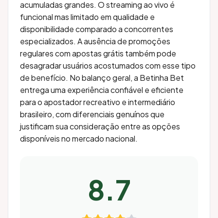
acumuladas grandes. O streaming ao vivo é
funcional mas limitado em qualidade e
disponibilidade comparado a concorrentes
especializados. A ausência de promoções
regulares com apostas grátis também pode
desagradar usuários acostumados com esse tipo
de benefício. No balanço geral, a Betinha Bet
entrega uma experiência confiável e eficiente
para o apostador recreativo e intermediário
brasileiro, com diferenciais genuínos que
justificam sua consideração entre as opções
disponíveis no mercado nacional.
8.7