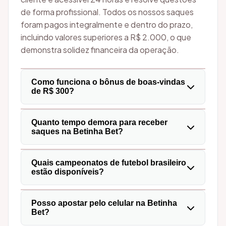
de forma profissional. Todos os nossos saques
foram pagos integralmente e dentro do prazo,
incluindo valores superiores a R$ 2.000, o que
demonstra solidez financeira da operação.
Como funciona o bônus de boas-vindas
de R$ 300?
O bônus de boas-vindas oferece 100% do
Quanto tempo demora para receber
primeiro depósito até R$ 300, exclusivo para
saques na Betinha Bet?
apostas esportivas. Para receber, você deve criar
uma conta, verificar sua identidade enviando
Os saques via Pix na Betinha Bet são
Quais campeonatos de futebol brasileiro
documentos e fazer um depósito mínimo de R$
processados em tempo real na maioria dos casos.
estão disponíveis?
30 dentro de 7 dias após o cadastro. O bônus é
Durante nossos testes, realizamos 5 saques com
creditado automaticamente e aparece separado
valores entre R$ 150 e R$ 2.500, e o tempo
A Betinha Bet oferece cobertura completa do
do saldo real na sua conta. Para converter o
Posso apostar pelo celular na Betinha
médio de processamento foi de 8 minutos.
futebol brasileiro em todas as divisões e
Bet?
bônus em dinheiro sacável, é necessário cumprir
Quatro dos cinco saques foram concluídos em
competições principais. O Campeonato