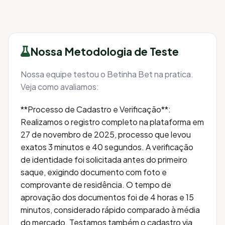
Nossa Metodologia de Teste
Nossa equipe testou o Betinha Bet na pratica.
Veja como avaliamos:
**Processo de Cadastro e Verificação**:
Realizamos o registro completo na plataforma em
27 de novembro de 2025, processo que levou
exatos 3 minutos e 40 segundos. A verificação
de identidade foi solicitada antes do primeiro
saque, exigindo documento com foto e
comprovante de residência. O tempo de
aprovação dos documentos foi de 4 horas e 15
minutos, considerado rápido comparado à média
do mercado. Testamos também o cadastro via