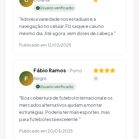
Usuario verificado
"Adorei a variedade nos estaduais e a
navegação no celular. Fiz saque e caiu no
mesmo dia. Até agora, sem dores de cabeça."
Publicado em 12/03/2025
Fábio Ramos
- Porto
F
Alegre
Usuario verificado
"Boa cobertura de futebol internacional e os
mercados alternativos ajudam a montar
estratégias. Poderia ter mais esportes, mas
para futebol está excelente."
Publicado em 20/03/2025