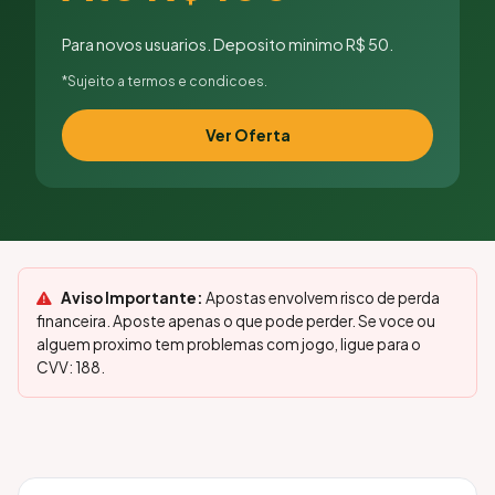
Para novos usuarios. Deposito minimo R$ 50.
*Sujeito a termos e condicoes.
Ver Oferta
Aviso Importante:
Apostas envolvem risco de perda
financeira. Aposte apenas o que pode perder. Se voce ou
alguem proximo tem problemas com jogo, ligue para o
CVV: 188.