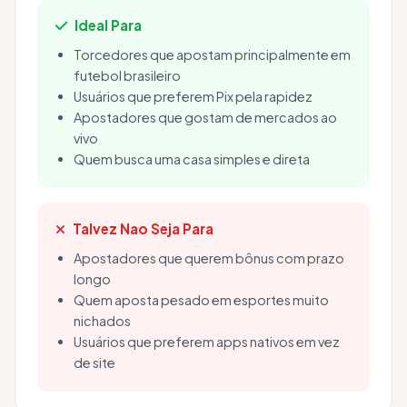
Ideal Para
Torcedores que apostam principalmente em
futebol brasileiro
Usuários que preferem Pix pela rapidez
Apostadores que gostam de mercados ao
vivo
Quem busca uma casa simples e direta
Talvez Nao Seja Para
Apostadores que querem bônus com prazo
longo
Quem aposta pesado em esportes muito
nichados
Usuários que preferem apps nativos em vez
de site