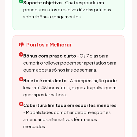
Suporte objetivo
- Chat responde em
poucos minutos e resolve dúvidas práticas
sobre bônus e pagamentos.
Pontos a Melhorar
Bônus com prazo curto
- Os 7 dias para
cumprir o rollover podem ser apertados para
quem aposta só nos fins de semana.
Boleto é mais lento
- A compensação pode
levar até 48 horas úteis, o que atrapalha quem
quer apostar na hora.
Cobertura limitada em esportes menores
- Modalidades como handebol e esportes
americanos alternativos têm menos
mercados.