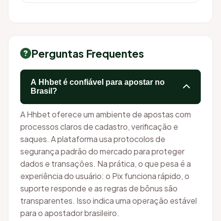
Perguntas Frequentes
A Hhbet é confiável para apostar no
Brasil?
A Hhbet oferece um ambiente de apostas com
processos claros de cadastro, verificação e
saques. A plataforma usa protocolos de
segurança padrão do mercado para proteger
dados e transações. Na prática, o que pesa é a
experiência do usuário: o Pix funciona rápido, o
suporte responde e as regras de bônus são
transparentes. Isso indica uma operação estável
para o apostador brasileiro.