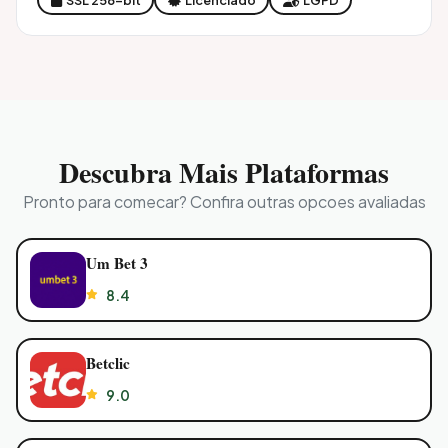
Descubra Mais Plataformas
Pronto para comecar? Confira outras opcoes avaliadas
Um Bet 3
8.4
Betclic
9.0