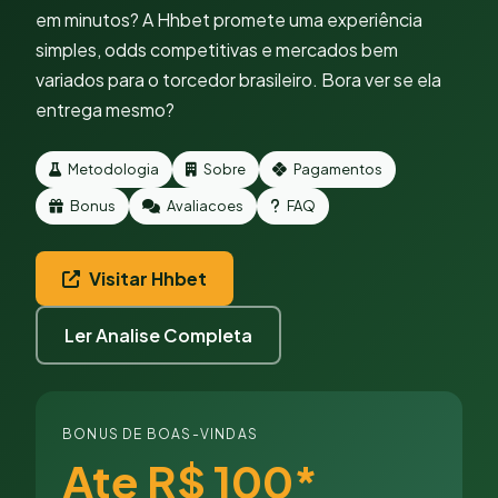
em minutos? A Hhbet promete uma experiência
simples, odds competitivas e mercados bem
variados para o torcedor brasileiro. Bora ver se ela
entrega mesmo?
Metodologia
Sobre
Pagamentos
Bonus
Avaliacoes
FAQ
Visitar Hhbet
Ler Analise Completa
BONUS DE BOAS-VINDAS
Ate R$ 100*