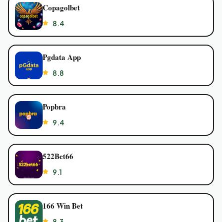
Copagolbet
8.4
Pgdata App
8.8
Popbra
9.4
522Bet66
9.1
166 Win Bet
8.3