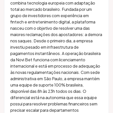
combina tecnologia europeia com adaptação
total ao mercado brasileiro. Fundada por um
grupo de investidores com experiência em
fintech e entretenimento digital, a plataforma
nasceu com o objetivo de resolver uma das
maiores reclamações dos apostadores: a demora
nos saques. Desde o primeiro dia, a empresa
investiu pesado em infraestrutura de
pagamentos instantâneos. A operação brasileira
da Novi Bet funciona com licenciamento
internacional e está em processo de adequação
às novas regulamentações nacionais. Com sede
administrativa em São Paulo, a empresa mantém
uma equipe de suporte 100% brasileira,
disponível das 8h às 23h todos os dias. O
diferencial está na autonomia que essa equipe
possui para resolver problemas financeiros sem
precisar escalar para departamentos