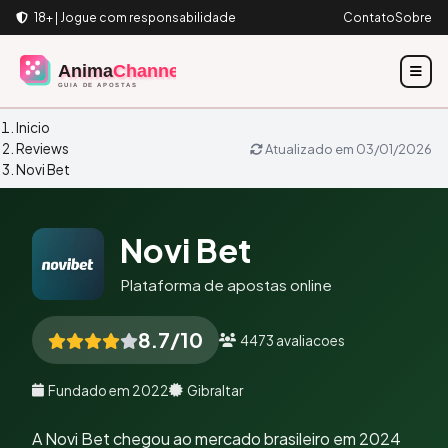
18+ | Jogue com responsabilidade
Contato
Sobre
Inicio
Reviews
Atualizado em 03/01/2026
Novi Bet
Novi Bet
Plataforma de apostas online
8.7/10
4473 avaliacoes
Fundado em 2022
Gibraltar
A Novi Bet chegou ao mercado brasileiro em 2024