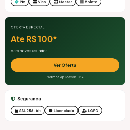
Pix
Visa
Master
Boleto
OFERTA ESPECIAL
Ate R$ 100*
para novos usuarios
Ver Oferta
*Termos aplicaveis. 18+
Seguranca
SSL 256-bit
Licenciado
LGPD