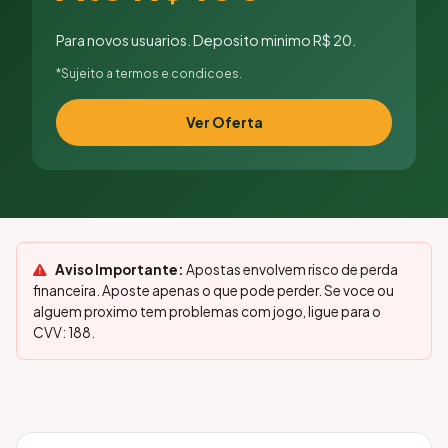
Para novos usuarios. Deposito minimo R$ 20.
*Sujeito a termos e condicoes.
Ver Oferta
Aviso Importante:
Apostas envolvem risco de perda
financeira. Aposte apenas o que pode perder. Se voce ou
alguem proximo tem problemas com jogo, ligue para o
CVV: 188.