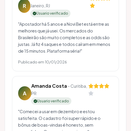
R
Janeiro, RJ
Usuario verificado
"Apostador há 5 anos e a Novi Bet está entre as
melhores que já usei. Os mercados do
Brasileirão são muito completos e as odds são
justas. Já fiz 4 saques e todos caíram em menos
de 15 minutos. Plataforma séria!"
Publicado em 10/01/2026
Amanda Costa
- Curitiba,
A
PR
Usuario verificado
"Comecei a usar em dezembro e estou
satisfeita. O cadastro foi super rápido e o
bônus de boas-vindas é honesto, sem