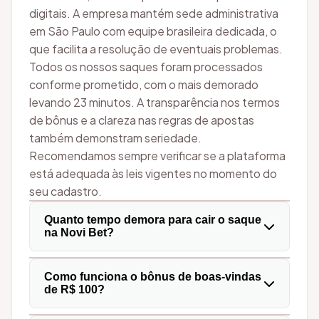
digitais. A empresa mantém sede administrativa
em São Paulo com equipe brasileira dedicada, o
que facilita a resolução de eventuais problemas.
Todos os nossos saques foram processados
conforme prometido, com o mais demorado
levando 23 minutos. A transparência nos termos
de bônus e a clareza nas regras de apostas
também demonstram seriedade.
Recomendamos sempre verificar se a plataforma
está adequada às leis vigentes no momento do
seu cadastro.
Quanto tempo demora para cair o saque
na Novi Bet?
O saque via Pix na Novi Bet é processado em
Como funciona o bônus de boas-vindas
média de 12 minutos, baseado em nossos 8
de R$ 100?
testes realizados. O mais rápido foi creditado em