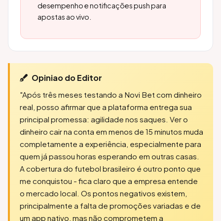
desempenho e notificações push para
apostas ao vivo.
Opiniao do Editor
"Após três meses testando a Novi Bet com dinheiro
real, posso afirmar que a plataforma entrega sua
principal promessa: agilidade nos saques. Ver o
dinheiro cair na conta em menos de 15 minutos muda
completamente a experiência, especialmente para
quem já passou horas esperando em outras casas.
A cobertura do futebol brasileiro é outro ponto que
me conquistou - fica claro que a empresa entende
o mercado local. Os pontos negativos existem,
principalmente a falta de promoções variadas e de
um app nativo, mas não comprometem a