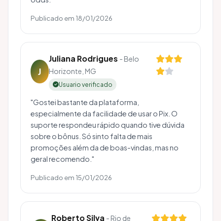
Publicado em 18/01/2026
Juliana Rodrigues
- Belo
J
Horizonte, MG
Usuario verificado
"Gostei bastante da plataforma,
especialmente da facilidade de usar o Pix. O
suporte respondeu rápido quando tive dúvida
sobre o bônus. Só sinto falta de mais
promoções além da de boas-vindas, mas no
geral recomendo."
Publicado em 15/01/2026
Roberto Silva
- Rio de