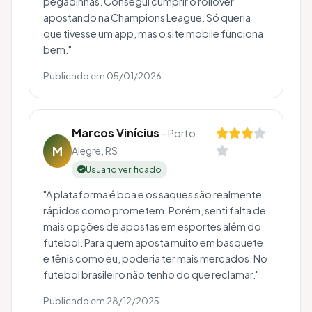
pegadinhas. Consegui cumprir o rollover
apostando na Champions League. Só queria
que tivesse um app, mas o site mobile funciona
bem."
Publicado em 05/01/2026
Marcos Vinícius
- Porto
M
Alegre, RS
Usuario verificado
"A plataforma é boa e os saques são realmente
rápidos como prometem. Porém, senti falta de
mais opções de apostas em esportes além do
futebol. Para quem aposta muito em basquete
e tênis como eu, poderia ter mais mercados. No
futebol brasileiro não tenho do que reclamar."
Publicado em 28/12/2025