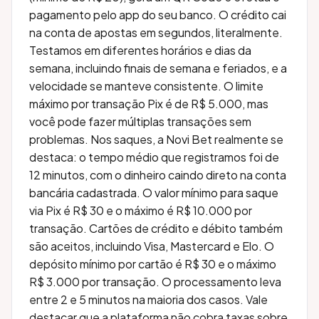
pagamento pelo app do seu banco. O crédito cai
na conta de apostas em segundos, literalmente.
Testamos em diferentes horários e dias da
semana, incluindo finais de semana e feriados, e a
velocidade se manteve consistente. O limite
máximo por transação Pix é de R$ 5.000, mas
você pode fazer múltiplas transações sem
problemas. Nos saques, a Novi Bet realmente se
destaca: o tempo médio que registramos foi de
12 minutos, com o dinheiro caindo direto na conta
bancária cadastrada. O valor mínimo para saque
via Pix é R$ 30 e o máximo é R$ 10.000 por
transação. Cartões de crédito e débito também
são aceitos, incluindo Visa, Mastercard e Elo. O
depósito mínimo por cartão é R$ 30 e o máximo
R$ 3.000 por transação. O processamento leva
entre 2 e 5 minutos na maioria dos casos. Vale
destacar que a plataforma não cobra taxas sobre