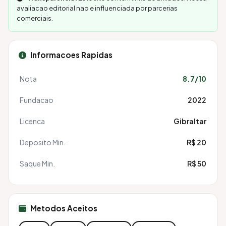
avaliacao editorial nao e influenciada por parcerias
comerciais.
Informacoes Rapidas
Nota
8.7/10
Fundacao
2022
Licenca
Gibraltar
Deposito Min.
R$ 20
Saque Min.
R$ 50
Metodos Aceitos