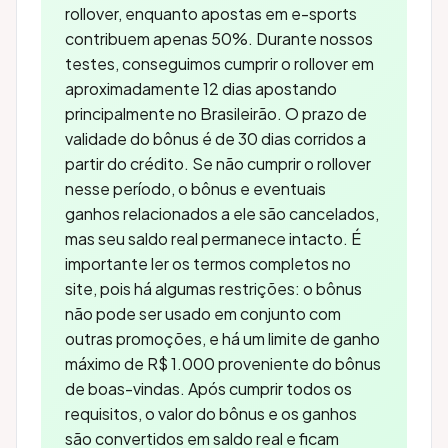
rollover, enquanto apostas em e-sports
contribuem apenas 50%. Durante nossos
testes, conseguimos cumprir o rollover em
aproximadamente 12 dias apostando
principalmente no Brasileirão. O prazo de
validade do bônus é de 30 dias corridos a
partir do crédito. Se não cumprir o rollover
nesse período, o bônus e eventuais
ganhos relacionados a ele são cancelados,
mas seu saldo real permanece intacto. É
importante ler os termos completos no
site, pois há algumas restrições: o bônus
não pode ser usado em conjunto com
outras promoções, e há um limite de ganho
máximo de R$ 1.000 proveniente do bônus
de boas-vindas. Após cumprir todos os
requisitos, o valor do bônus e os ganhos
são convertidos em saldo real e ficam