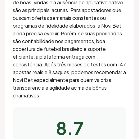
de boas-vindas e a ausência de aplicativo nativo
são as principais lacunas. Para apostadores que
buscam ofertas semanais constantes ou
programas de fidelidade elaborados, a Novi Bet
ainda precisa evoluir. Porém, se suas prioridades
são confiabilidade nos pagamentos, boa
cobertura de futebol brasileiro e suporte
eficiente, a plataforma entrega com
consistência. Após três meses de testes com 147
apostas reais e 8 saques, podemos recomendar a
Novi Bet especialmente para quem valoriza
transparência e agilidade acima de bônus
chamativos.
8.7