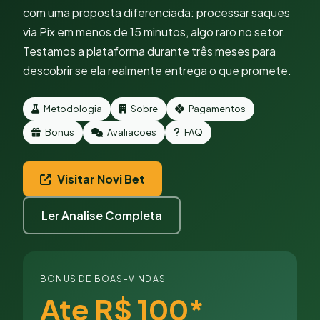
com uma proposta diferenciada: processar saques
via Pix em menos de 15 minutos, algo raro no setor.
Testamos a plataforma durante três meses para
descobrir se ela realmente entrega o que promete.
Metodologia
Sobre
Pagamentos
Bonus
Avaliacoes
FAQ
Visitar Novi Bet
Ler Analise Completa
BONUS DE BOAS-VINDAS
Ate R$ 100*