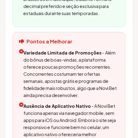
decimal preferido e seção exclusiva para
estaduais durante suas temporadas.
Pontos a Melhorar
Variedade Limitada de Promoções
- Além
do bônus de boas-vindas, a plataforma
oferece poucas promoções recorrentes.
Concorrentes costumam ter ofertas
semanais, apostas grátis e programas de
fidelidade mais robustos, algo que a Novi Bet
ainda precisa desenvolver.
Ausência de Aplicativo Nativo
- A Novi Bet
funciona apenas via navegador mobile, sem
apps para iOS ou Android. Embora o site seja
responsivo e funcione bem no celular, um
aplicativo nativo ofereceria melhor