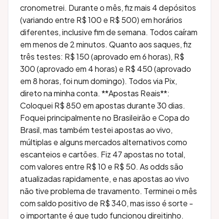
cronometrei. Durante o mês, fiz mais 4 depósitos
(variando entre R$ 100 e R$ 500) em horários
diferentes, inclusive fim de semana. Todos caíram
em menos de 2 minutos. Quanto aos saques, fiz
três testes: R$ 150 (aprovado em 6 horas), R$
300 (aprovado em 4 horas) e R$ 450 (aprovado
em 8 horas, foi num domingo). Todos via Pix,
direto na minha conta. **Apostas Reais**:
Coloquei R$ 850 em apostas durante 30 dias.
Foquei principalmente no Brasileirão e Copa do
Brasil, mas também testei apostas ao vivo,
múltiplas e alguns mercados alternativos como
escanteios e cartões. Fiz 47 apostas no total,
com valores entre R$ 10 e R$ 50. As odds são
atualizadas rapidamente, e nas apostas ao vivo
não tive problema de travamento. Terminei o mês
com saldo positivo de R$ 340, mas isso é sorte -
o importante é que tudo funcionou direitinho.