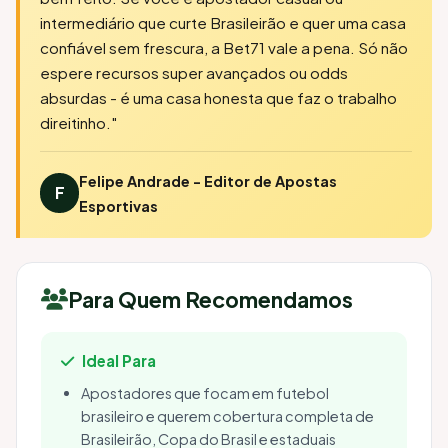
intermediário que curte Brasileirão e quer uma casa
confiável sem frescura, a Bet71 vale a pena. Só não
espere recursos super avançados ou odds
absurdas - é uma casa honesta que faz o trabalho
direitinho."
Felipe Andrade - Editor de Apostas
F
Esportivas
Para Quem Recomendamos
Ideal Para
Apostadores que focam em futebol
brasileiro e querem cobertura completa de
Brasileirão, Copa do Brasil e estaduais