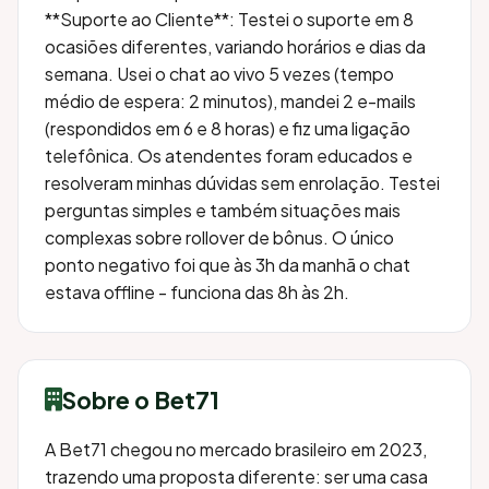
**Suporte ao Cliente**: Testei o suporte em 8
ocasiões diferentes, variando horários e dias da
semana. Usei o chat ao vivo 5 vezes (tempo
médio de espera: 2 minutos), mandei 2 e-mails
(respondidos em 6 e 8 horas) e fiz uma ligação
telefônica. Os atendentes foram educados e
resolveram minhas dúvidas sem enrolação. Testei
perguntas simples e também situações mais
complexas sobre rollover de bônus. O único
ponto negativo foi que às 3h da manhã o chat
estava offline - funciona das 8h às 2h.
Sobre o Bet71
A Bet71 chegou no mercado brasileiro em 2023,
trazendo uma proposta diferente: ser uma casa