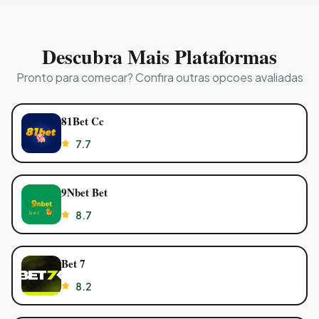
Descubra Mais Plataformas
Pronto para comecar? Confira outras opcoes avaliadas
81Bet Cc
7.7
9Nbet Bet
8.7
Bet 7
8.2