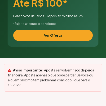
Ate R$ 100*
Para novos usuarios. Deposito minimo R$ 25.
*Sujeito a termos e condicoes.
Ver Oferta
Aviso Importante:
Apostas envolvem risco de perda
financeira. Aposte apenas o que pode perder. Se voce ou
alguem proximo tem problemas com jogo, ligue para o
CVV: 188.