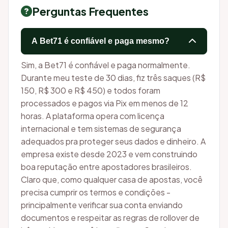
Perguntas Frequentes
A Bet71 é confiável e paga mesmo?
Sim, a Bet71 é confiável e paga normalmente.
Durante meu teste de 30 dias, fiz três saques (R$
150, R$ 300 e R$ 450) e todos foram
processados e pagos via Pix em menos de 12
horas. A plataforma opera com licença
internacional e tem sistemas de segurança
adequados pra proteger seus dados e dinheiro. A
empresa existe desde 2023 e vem construindo
boa reputação entre apostadores brasileiros.
Claro que, como qualquer casa de apostas, você
precisa cumprir os termos e condições -
principalmente verificar sua conta enviando
documentos e respeitar as regras de rollover de