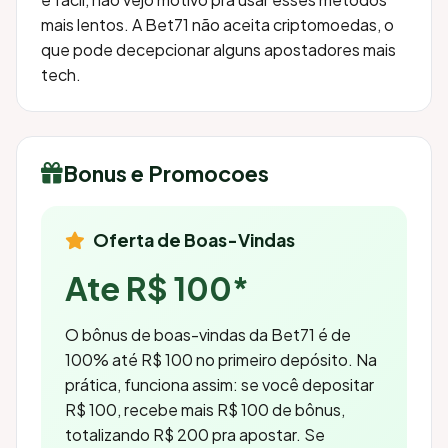
mais lentos. A Bet71 não aceita criptomoedas, o
que pode decepcionar alguns apostadores mais
tech.
Bonus e Promocoes
Oferta de Boas-Vindas
Ate R$ 100*
O bônus de boas-vindas da Bet71 é de
100% até R$ 100 no primeiro depósito. Na
prática, funciona assim: se você depositar
R$ 100, recebe mais R$ 100 de bônus,
totalizando R$ 200 pra apostar. Se