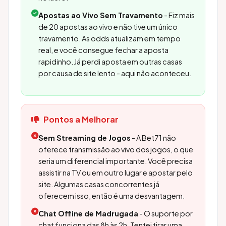
Apostas ao Vivo Sem Travamento
- Fiz mais
de 20 apostas ao vivo e não tive um único
travamento. As odds atualizam em tempo
real, e você consegue fechar a aposta
rapidinho. Já perdi aposta em outras casas
por causa de site lento - aqui não aconteceu.
Pontos a Melhorar
Sem Streaming de Jogos
- A Bet71 não
oferece transmissão ao vivo dos jogos, o que
seria um diferencial importante. Você precisa
assistir na TV ou em outro lugar e apostar pelo
site. Algumas casas concorrentes já
oferecem isso, então é uma desvantagem.
Chat Offline de Madrugada
- O suporte por
chat funciona das 8h às 2h. Tentei tirar uma