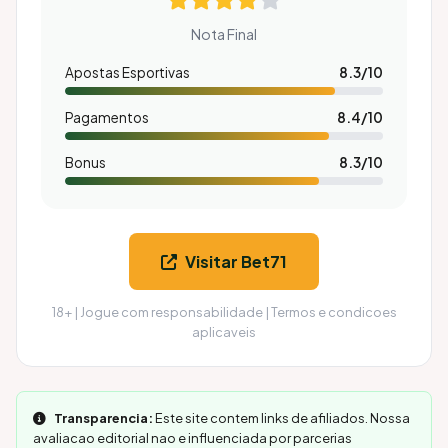
Nota Final
Apostas Esportivas
8.3/10
Pagamentos
8.4/10
Bonus
8.3/10
Visitar Bet71
18+ | Jogue com responsabilidade | Termos e condicoes
aplicaveis
Transparencia:
Este site contem links de afiliados. Nossa
avaliacao editorial nao e influenciada por parcerias