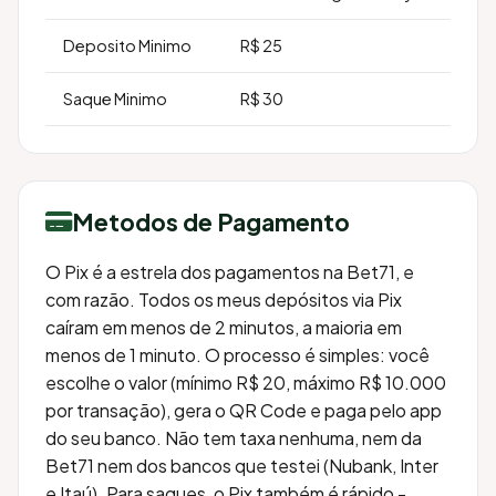
Deposito Minimo
R$ 25
Saque Minimo
R$ 30
Metodos de Pagamento
O Pix é a estrela dos pagamentos na Bet71, e
com razão. Todos os meus depósitos via Pix
caíram em menos de 2 minutos, a maioria em
menos de 1 minuto. O processo é simples: você
escolhe o valor (mínimo R$ 20, máximo R$ 10.000
por transação), gera o QR Code e paga pelo app
do seu banco. Não tem taxa nenhuma, nem da
Bet71 nem dos bancos que testei (Nubank, Inter
e Itaú). Para saques, o Pix também é rápido -