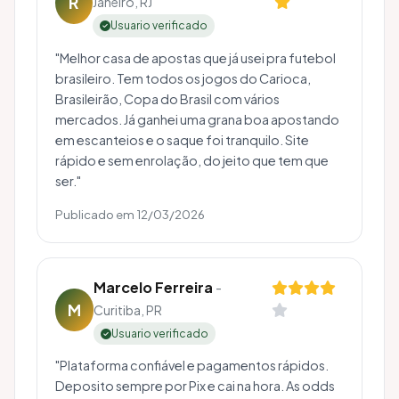
R
Janeiro, RJ
Usuario verificado
"Melhor casa de apostas que já usei pra futebol
brasileiro. Tem todos os jogos do Carioca,
Brasileirão, Copa do Brasil com vários
mercados. Já ganhei uma grana boa apostando
em escanteios e o saque foi tranquilo. Site
rápido e sem enrolação, do jeito que tem que
ser."
Publicado em 12/03/2026
Marcelo Ferreira
-
M
Curitiba, PR
Usuario verificado
"Plataforma confiável e pagamentos rápidos.
Deposito sempre por Pix e cai na hora. As odds