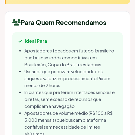
Para Quem Recomendamos
Ideal Para
Apostadores focados em futebol brasileiro
que buscam odds competitivas em
Brasileirão, Copa do Brasil e estaduais
Usuários que priorizam velocidade nos
saques e valorizam processamento Pix em
menos de 2 horas
Iniciantes que preferem interfaces simples e
diretas, sem excesso de recursos que
complicam a navegação
Apostadores de volume médio (R$ 100 a R$
5.000 mensais) que buscam plataforma
confiável sem necessidade de limites
altíssimos