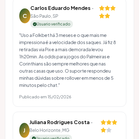
Carlos Eduardo Mendes
-
C
São Paulo, SP
Usuario verificado
"Uso a Folkbet há 3 meses e o que mais me
impressiona é a velocidade dos saques. Já fiz 8
retiradas via Pix e a mais demorada levou
1h20min. As odds para jogos do Palmeiras e
Corinthians são sempre melhores que nas
outras casas que uso. O suporte respondeu
minhas dúvidas sobre rollover em menos de 5
minutos pelo chat."
Publicado em 15/02/2026
Juliana Rodrigues Costa
-
J
Belo Horizonte, MG
Usuario verificado