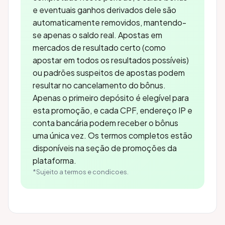
e eventuais ganhos derivados dele são
automaticamente removidos, mantendo-
se apenas o saldo real. Apostas em
mercados de resultado certo (como
apostar em todos os resultados possíveis)
ou padrões suspeitos de apostas podem
resultar no cancelamento do bônus.
Apenas o primeiro depósito é elegível para
esta promoção, e cada CPF, endereço IP e
conta bancária podem receber o bônus
uma única vez. Os termos completos estão
disponíveis na seção de promoções da
plataforma.
*Sujeito a termos e condicoes.