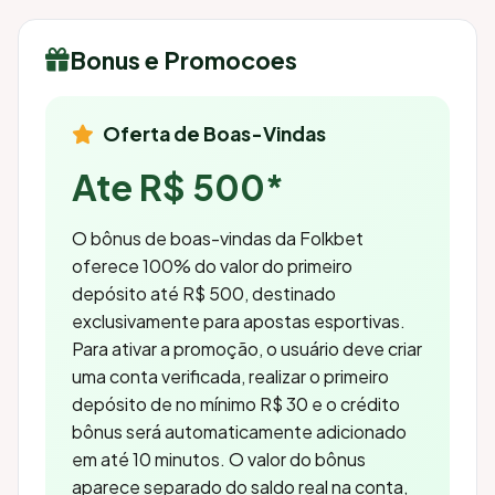
Bonus e Promocoes
Oferta de Boas-Vindas
Ate R$ 500*
O bônus de boas-vindas da Folkbet
oferece 100% do valor do primeiro
depósito até R$ 500, destinado
exclusivamente para apostas esportivas.
Para ativar a promoção, o usuário deve criar
uma conta verificada, realizar o primeiro
depósito de no mínimo R$ 30 e o crédito
bônus será automaticamente adicionado
em até 10 minutos. O valor do bônus
aparece separado do saldo real na conta,