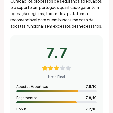
Curaçao, os processos de segurança adequados
e o suporte em português qualificado garantem
operação legítima, tornando a plataforma
recomendável para quem busca uma casa de
apostas funcional sem excessos desnecessários.
7.7
Nota Final
Apostas Esportivas
7.8/10
Pagamentos
7.8/10
Bonus
7.2/10