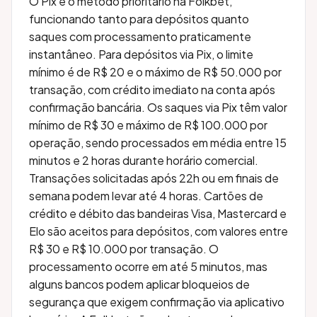
O Pix é o método prioritário na Folkbet,
funcionando tanto para depósitos quanto
saques com processamento praticamente
instantâneo. Para depósitos via Pix, o limite
mínimo é de R$ 20 e o máximo de R$ 50.000 por
transação, com crédito imediato na conta após
confirmação bancária. Os saques via Pix têm valor
mínimo de R$ 30 e máximo de R$ 100.000 por
operação, sendo processados em média entre 15
minutos e 2 horas durante horário comercial.
Transações solicitadas após 22h ou em finais de
semana podem levar até 4 horas. Cartões de
crédito e débito das bandeiras Visa, Mastercard e
Elo são aceitos para depósitos, com valores entre
R$ 30 e R$ 10.000 por transação. O
processamento ocorre em até 5 minutos, mas
alguns bancos podem aplicar bloqueios de
segurança que exigem confirmação via aplicativo