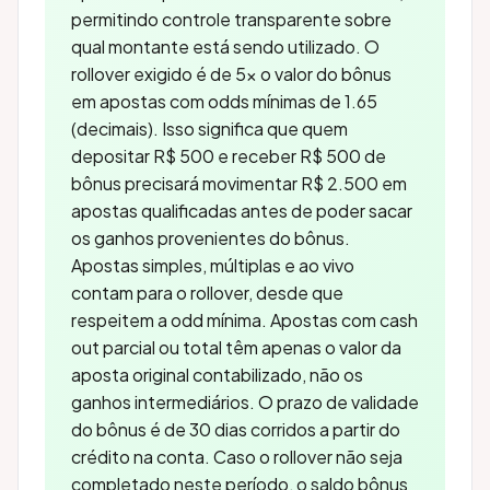
permitindo controle transparente sobre
qual montante está sendo utilizado. O
rollover exigido é de 5x o valor do bônus
em apostas com odds mínimas de 1.65
(decimais). Isso significa que quem
depositar R$ 500 e receber R$ 500 de
bônus precisará movimentar R$ 2.500 em
apostas qualificadas antes de poder sacar
os ganhos provenientes do bônus.
Apostas simples, múltiplas e ao vivo
contam para o rollover, desde que
respeitem a odd mínima. Apostas com cash
out parcial ou total têm apenas o valor da
aposta original contabilizado, não os
ganhos intermediários. O prazo de validade
do bônus é de 30 dias corridos a partir do
crédito na conta. Caso o rollover não seja
completado neste período, o saldo bônus