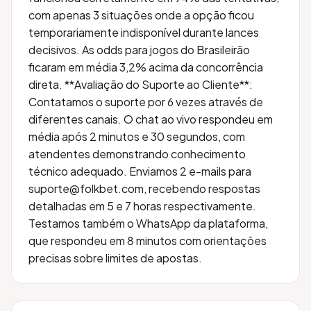
com apenas 3 situações onde a opção ficou
temporariamente indisponível durante lances
decisivos. As odds para jogos do Brasileirão
ficaram em média 3,2% acima da concorrência
direta. **Avaliação do Suporte ao Cliente**:
Contatamos o suporte por 6 vezes através de
diferentes canais. O chat ao vivo respondeu em
média após 2 minutos e 30 segundos, com
atendentes demonstrando conhecimento
técnico adequado. Enviamos 2 e-mails para
suporte@folkbet.com
, recebendo respostas
detalhadas em 5 e 7 horas respectivamente.
Testamos também o WhatsApp da plataforma,
que respondeu em 8 minutos com orientações
precisas sobre limites de apostas.