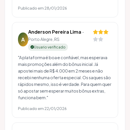
Publicado em 28/01/2026
Anderson Pereira Lima
-
A
Porto Alegre, RS
Usuario verificado
"A plataforma é boa e confiável, mas esperava
mais promoções além do bônus inicial. Já
apostei mais de R$ 4.000 em 2 meses e não
recebi nenhuma oferta especial. Os saques são
rápidos mesmo, isso é verdade. Para quem quer
só apostar sem esperar muitos bônus extras,
funciona bem."
Publicado em 22/01/2026