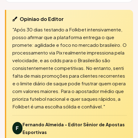
Opiniao do Editor
"Após 30 dias testando a Folkbet intensivamente,
posso afirmar que a plataforma entrega o que
promete: agilidade e foco no mercado brasileiro. O
processamento via Pix realmente impressiona pela
velocidade, e as odds para o Brasileirão são
consistentemente competitivas. No entanto, senti
falta de mais promoções para clientes recorrentes
e o limite diário de saque pode frustrar quem opera
com valores maiores. Para o apostador médio que
prioriza futebol nacional e quer saques rápidos, a
Folkbet é uma escolha sólida e confiável."
Fernando Almeida - Editor Sênior de Apostas
F
Esportivas