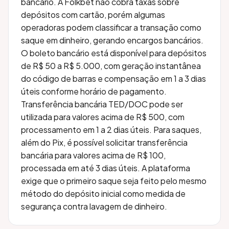
bancário. A Folkbet não cobra taxas sobre
depósitos com cartão, porém algumas
operadoras podem classificar a transação como
saque em dinheiro, gerando encargos bancários.
O boleto bancário está disponível para depósitos
de R$ 50 a R$ 5.000, com geração instantânea
do código de barras e compensação em 1 a 3 dias
úteis conforme horário de pagamento.
Transferência bancária TED/DOC pode ser
utilizada para valores acima de R$ 500, com
processamento em 1 a 2 dias úteis. Para saques,
além do Pix, é possível solicitar transferência
bancária para valores acima de R$ 100,
processada em até 3 dias úteis. A plataforma
exige que o primeiro saque seja feito pelo mesmo
método do depósito inicial como medida de
segurança contra lavagem de dinheiro.