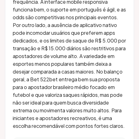
armazenamento no dispositivo.
frequência. A interface mobile responsiva
tem streaming devido a direitos de transmissão,
funciona bem, o suporte em português é ágil, e as
mas competições internacionais e ligas menores
odds são competitivas nos principais eventos.
costumam estar disponíveis. Não é necessário
Por outro lado, a ausência de aplicativo nativo
fazer apostas para acessar o streaming, apenas
pode incomodar usuários que preferem apps
manter saldo ativo.
dedicados, e os limites de saque de R$ 5.000 por
transação e R$ 15.000 diários são restritivos para
apostadores de volume alto. A variedade em
esportes menos populares também deixa a
desejar comparada a casas maiores. No balanço
geral, a Bet 522bet entrega bem sua proposta
para o apostador brasileiro médio focado em
futebol e que valoriza saques rápidos, mas pode
não ser ideal para quem busca diversidade
extrema ou movimenta valores muito altos. Para
iniciantes e apostadores recreativos, é uma
escolha recomendável com pontos fortes claros.