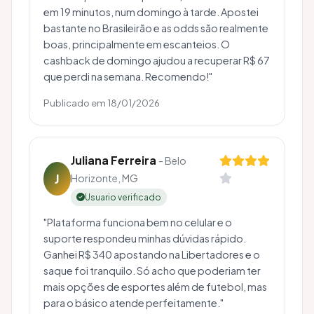
em 19 minutos, num domingo à tarde. Apostei
bastante no Brasileirão e as odds são realmente
boas, principalmente em escanteios. O
cashback de domingo ajudou a recuperar R$ 67
que perdi na semana. Recomendo!"
Publicado em 18/01/2026
Juliana Ferreira
- Belo
J
Horizonte, MG
Usuario verificado
"Plataforma funciona bem no celular e o
suporte respondeu minhas dúvidas rápido.
Ganhei R$ 340 apostando na Libertadores e o
saque foi tranquilo. Só acho que poderiam ter
mais opções de esportes além de futebol, mas
para o básico atende perfeitamente."