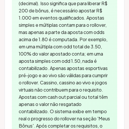
(decimal). Isso significa que para liberar R$
200 de bônus, é necessário apostar R$
1.000 em eventos qualificados. Apostas
simples e múltiplas contam para o rollover,
mas apenas a parte da aposta com odds
acima de 1.80 é computada. Por exemplo,
em uma múltipla com odd total de 3.50,
100% do valor apostado conta; em uma
aposta simples com odd 1.50, nada é
contabilizado. Apenas apostas esportivas
pré-jogo e ao vivo são válidas para cumprir
o rollover. Cassino, cassino ao vivo e jogos
virtuais não contribuem para o requisito.
Apostas com cash out parcial ou total têm
apenas o valor não resgatado
contabilizado. O sistema exibe em tempo
real o progresso do rollover na seção 'Meus
Bônus'. Após completar os requisitos, o