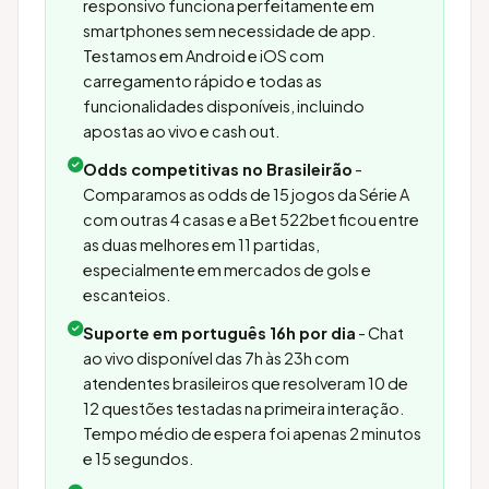
responsivo funciona perfeitamente em
smartphones sem necessidade de app.
Testamos em Android e iOS com
carregamento rápido e todas as
funcionalidades disponíveis, incluindo
apostas ao vivo e cash out.
Odds competitivas no Brasileirão
-
Comparamos as odds de 15 jogos da Série A
com outras 4 casas e a Bet 522bet ficou entre
as duas melhores em 11 partidas,
especialmente em mercados de gols e
escanteios.
Suporte em português 16h por dia
- Chat
ao vivo disponível das 7h às 23h com
atendentes brasileiros que resolveram 10 de
12 questões testadas na primeira interação.
Tempo médio de espera foi apenas 2 minutos
e 15 segundos.