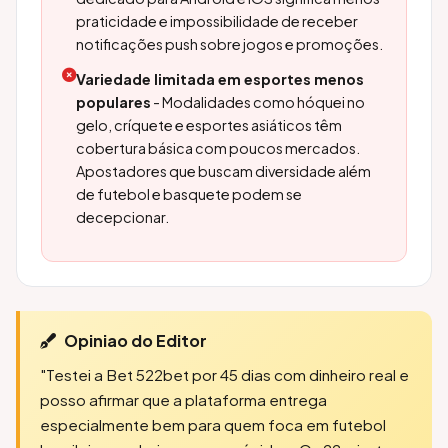
praticidade e impossibilidade de receber
notificações push sobre jogos e promoções.
Variedade limitada em esportes menos
populares
- Modalidades como hóquei no
gelo, críquete e esportes asiáticos têm
cobertura básica com poucos mercados.
Apostadores que buscam diversidade além
de futebol e basquete podem se
decepcionar.
Opiniao do Editor
"Testei a Bet 522bet por 45 dias com dinheiro real e
posso afirmar que a plataforma entrega
especialmente bem para quem foca em futebol