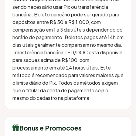
sendo necessário usar Pix ou transferência
bancária. Boleto bancário pode ser gerado para
depósitos entre R$ 50 e R$ 1.000, com
compensação em 1 a 3 dias úteis dependendo do
horário de pagamento. Boletos pagos até 14h em
dias úteis geralmente compensam no mesmo dia.
Transferência bancária TED/DOC está disponível
para saques acima de R$ 100, com
processamento em até 24 horas úteis. Este
método é recomendado para valores maiores que
o limite diário do Pix. Todos os métodos exigem
que o titular da conta de pagamento seja o
mesmo do cadastro na plataforma.
Bonus e Promocoes