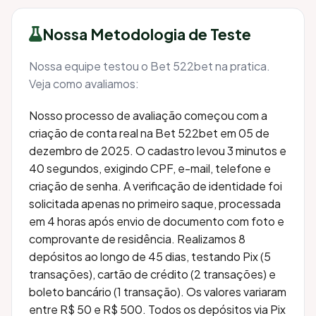
Nossa Metodologia de Teste
Nossa equipe testou o Bet 522bet na pratica.
Veja como avaliamos:
Nosso processo de avaliação começou com a
criação de conta real na Bet 522bet em 05 de
dezembro de 2025. O cadastro levou 3 minutos e
40 segundos, exigindo CPF, e-mail, telefone e
criação de senha. A verificação de identidade foi
solicitada apenas no primeiro saque, processada
em 4 horas após envio de documento com foto e
comprovante de residência. Realizamos 8
depósitos ao longo de 45 dias, testando Pix (5
transações), cartão de crédito (2 transações) e
boleto bancário (1 transação). Os valores variaram
entre R$ 50 e R$ 500. Todos os depósitos via Pix