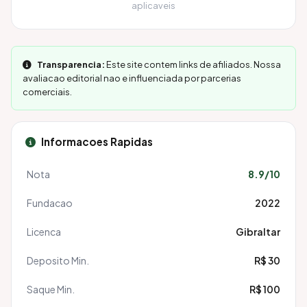
aplicaveis
Transparencia:
Este site contem links de afiliados. Nossa
avaliacao editorial nao e influenciada por parcerias
comerciais.
Informacoes Rapidas
Nota
8.9/10
Fundacao
2022
Licenca
Gibraltar
Deposito Min.
R$ 30
Saque Min.
R$ 100