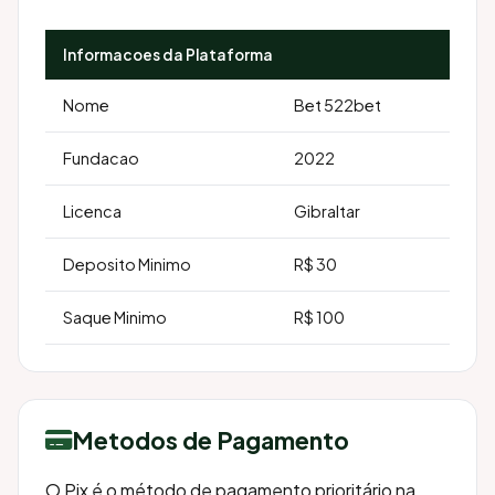
Informacoes da Plataforma
Nome
Bet 522bet
Fundacao
2022
Licenca
Gibraltar
Deposito Minimo
R$ 30
Saque Minimo
R$ 100
Metodos de Pagamento
O Pix é o método de pagamento prioritário na