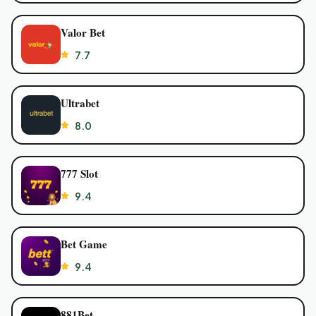
Valor Bet
7.7
Ultrabet
8.0
777 Slot
9.4
Bet Game
9.4
881Bet