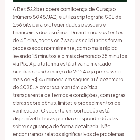
A Bet 522bet opera com licença de Curaçao
(número 8048/JAZ) e utiliza criptografia SSL de
256 bits para proteger dados pessoais e
financeiros dos usuários. Durante nossos testes
de 45 dias, todos os 7 saques solicitados foram
processados normalmente, com o mais rápido
levando 15 minutos e o mais demorado 35 minutos
via Pix. A plataforma está ativa no mercado
brasileiro desde março de 2024 e já processou
mais de R$ 45 milhões em saques até dezembro
de 2025. A empresa mantém política
transparente de termos e condições, com regras
claras sobre bônus, limites e procedimentos de
verificação. O suporte em português está
disponível 16 horas por dia e responde dúvidas
sobre segurança de forma detalhada. Não
encontramos relatos significativos de problemas