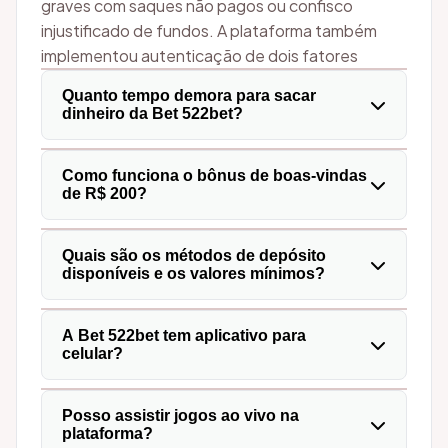
graves com saques não pagos ou confisco
injustificado de fundos. A plataforma também
implementou autenticação de dois fatores
opcional para aumentar a segurança das contas.
Quanto tempo demora para sacar
dinheiro da Bet 522bet?
Os saques via Pix são processados em média
Como funciona o bônus de boas-vindas
entre 15 e 30 minutos durante horário comercial
de R$ 200?
(7h às 23h), podendo levar até 2 horas em
horários de pico ou madrugada. Durante nossos
O bônus de 100% até R$ 200 é creditado
Quais são os métodos de depósito
testes, realizamos 6 saques via Pix com média de
automaticamente no primeiro depósito de no
disponíveis e os valores mínimos?
22 minutos, incluindo dois feitos em finais de
mínimo R$ 30. Se você depositar R$ 200, recebe
semana que levaram 28 e 31 minutos
R$ 200 de bônus; se depositar R$ 100, recebe
O Pix é o método principal, funcionando 24/7
respectivamente. O valor mínimo para saque via
A Bet 522bet tem aplicativo para
R$ 100 de bônus. O valor fica em uma conta
com depósito mínimo de R$ 20 e máximo de R$
celular?
Pix é R$ 30 e o máximo R$ 5.000 por transação,
bônus separada e precisa cumprir rollover de 5x
10.000 por transação. O crédito é instantâneo,
com limite diário de R$ 15.000 (3 saques).
em apostas com odds mínimas de 1.80 antes de
geralmente em menos de 2 minutos. Durante
Não, a Bet 522bet não possui aplicativo nativo
Transferências bancárias via TED/DOC levam até
poder ser sacado. Isso significa apostar 5 vezes o
Posso assistir jogos ao vivo na
nossos testes, fizemos 5 depósitos via Pix e
para Android ou iOS. A plataforma funciona
24 horas úteis para serem processadas, sendo
plataforma?
valor do bônus: para liberar R$ 200, é necessário
todos foram creditados em menos de 90