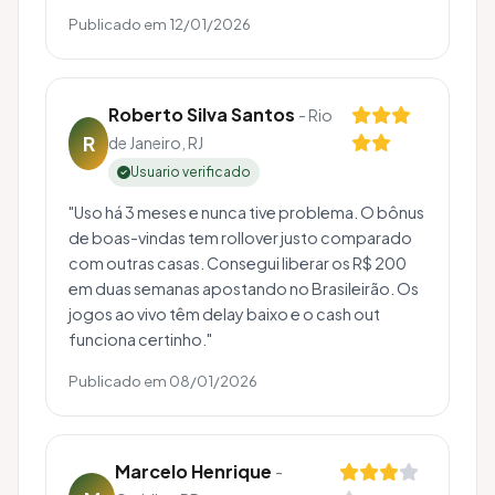
Publicado em 12/01/2026
Roberto Silva Santos
- Rio
R
de Janeiro, RJ
Usuario verificado
"Uso há 3 meses e nunca tive problema. O bônus
de boas-vindas tem rollover justo comparado
com outras casas. Consegui liberar os R$ 200
em duas semanas apostando no Brasileirão. Os
jogos ao vivo têm delay baixo e o cash out
funciona certinho."
Publicado em 08/01/2026
Marcelo Henrique
-