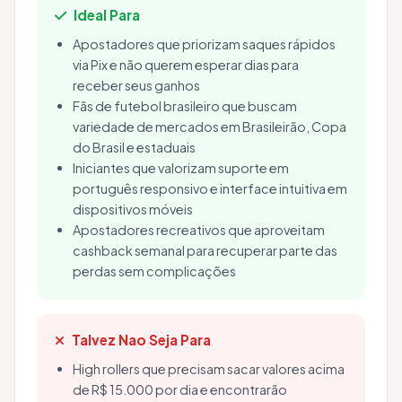
Ideal Para
Apostadores que priorizam saques rápidos
via Pix e não querem esperar dias para
receber seus ganhos
Fãs de futebol brasileiro que buscam
variedade de mercados em Brasileirão, Copa
do Brasil e estaduais
Iniciantes que valorizam suporte em
português responsivo e interface intuitiva em
dispositivos móveis
Apostadores recreativos que aproveitam
cashback semanal para recuperar parte das
perdas sem complicações
Talvez Nao Seja Para
High rollers que precisam sacar valores acima
de R$ 15.000 por dia e encontrarão