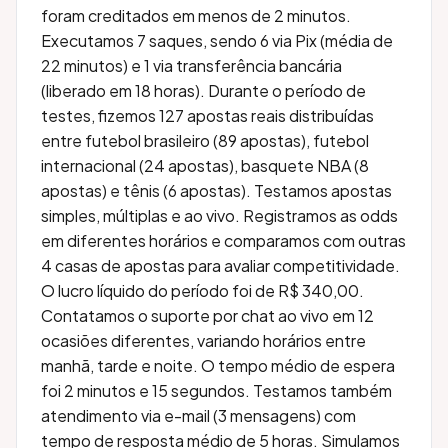
foram creditados em menos de 2 minutos.
Executamos 7 saques, sendo 6 via Pix (média de
22 minutos) e 1 via transferência bancária
(liberado em 18 horas). Durante o período de
testes, fizemos 127 apostas reais distribuídas
entre futebol brasileiro (89 apostas), futebol
internacional (24 apostas), basquete NBA (8
apostas) e tênis (6 apostas). Testamos apostas
simples, múltiplas e ao vivo. Registramos as odds
em diferentes horários e comparamos com outras
4 casas de apostas para avaliar competitividade.
O lucro líquido do período foi de R$ 340,00.
Contatamos o suporte por chat ao vivo em 12
ocasiões diferentes, variando horários entre
manhã, tarde e noite. O tempo médio de espera
foi 2 minutos e 15 segundos. Testamos também
atendimento via e-mail (3 mensagens) com
tempo de resposta médio de 5 horas. Simulamos