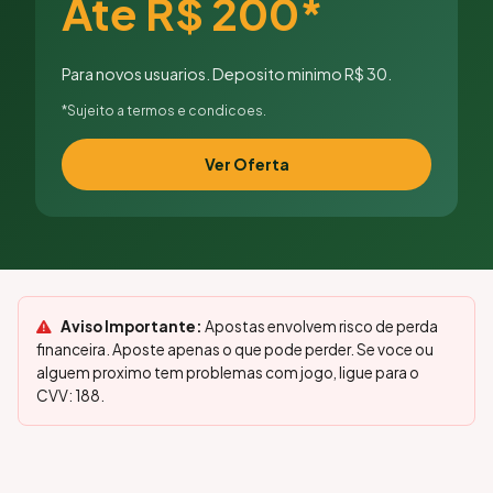
Ate R$ 200*
Para novos usuarios. Deposito minimo R$ 30.
*Sujeito a termos e condicoes.
Ver Oferta
Aviso Importante:
Apostas envolvem risco de perda
financeira. Aposte apenas o que pode perder. Se voce ou
alguem proximo tem problemas com jogo, ligue para o
CVV: 188.