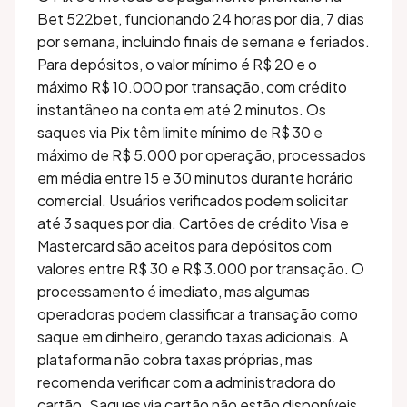
Bet 522bet, funcionando 24 horas por dia, 7 dias
por semana, incluindo finais de semana e feriados.
Para depósitos, o valor mínimo é R$ 20 e o
máximo R$ 10.000 por transação, com crédito
instantâneo na conta em até 2 minutos. Os
saques via Pix têm limite mínimo de R$ 30 e
máximo de R$ 5.000 por operação, processados
em média entre 15 e 30 minutos durante horário
comercial. Usuários verificados podem solicitar
até 3 saques por dia. Cartões de crédito Visa e
Mastercard são aceitos para depósitos com
valores entre R$ 30 e R$ 3.000 por transação. O
processamento é imediato, mas algumas
operadoras podem classificar a transação como
saque em dinheiro, gerando taxas adicionais. A
plataforma não cobra taxas próprias, mas
recomenda verificar com a administradora do
cartão. Saques via cartão não estão disponíveis,