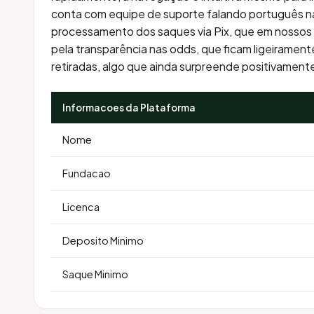
conta com equipe de suporte falando português nativ
processamento dos saques via Pix, que em nossos 
pela transparência nas odds, que ficam ligeirament
retiradas, algo que ainda surpreende positivamente
Informacoes da Plataforma
Nome
Fundacao
Licenca
Deposito Minimo
Saque Minimo