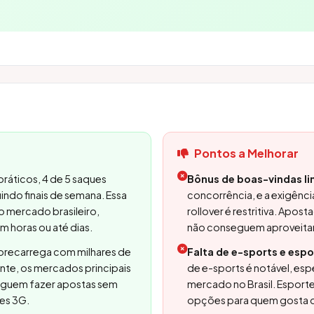
Pontos a Melhorar
práticos, 4 de 5 saques
Bônus de boas-vindas l
ndo finais de semana. Essa
concorrência, e a exigênci
do mercado brasileiro,
rollover é restritiva. Apo
 horas ou até dias.
não conseguem aproveitar 
obrecarrega com milhares de
Falta de e-sports e espo
te, os mercados principais
de e-sports é notável, e
seguem fazer apostas sem
mercado no Brasil. Esporte
es 3G.
opções para quem gosta de 