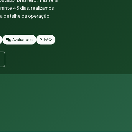
ante 45 dias, realizamos
ada detalhe da operação
Avaliacoes
FAQ