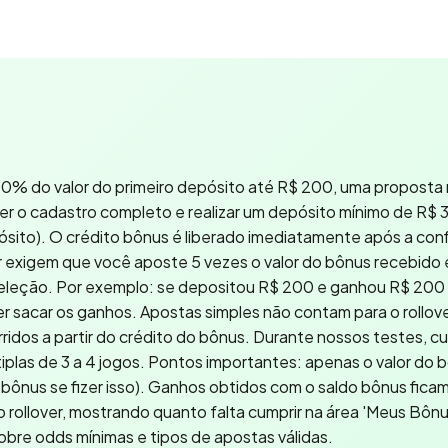
00% do valor do primeiro depósito até R$ 200, uma propost
azer o cadastro completo e realizar um depósito mínimo de 
epósito). O crédito bônus é liberado imediatamente após a 
over exigem que você aposte 5 vezes o valor do bônus recebid
seleção. Por exemplo: se depositou R$ 200 e ganhou R$ 200
r sacar os ganhos. Apostas simples não contam para o rollove
orridos a partir do crédito do bônus. Durante nossos testes, 
plas de 3 a 4 jogos. Pontos importantes: apenas o valor do bô
nus se fizer isso). Ganhos obtidos com o saldo bônus ficam 
 rollover, mostrando quanto falta cumprir na área 'Meus Bô
obre odds mínimas e tipos de apostas válidas.