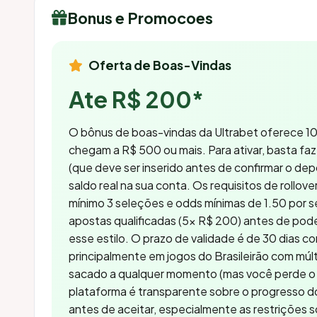
Bonus e Promocoes
Oferta de Boas-Vindas
Ate R$ 200*
O bônus de boas-vindas da Ultrabet oferece 1
chegam a R$ 500 ou mais. Para ativar, basta f
(que deve ser inserido antes de confirmar o d
saldo real na sua conta. Os requisitos de roll
mínimo 3 seleções e odds mínimas de 1.50 por 
apostas qualificadas (5x R$ 200) antes de pode
esse estilo. O prazo de validade é de 30 dias c
principalmente em jogos do Brasileirão com múlti
sacado a qualquer momento (mas você perde o bô
plataforma é transparente sobre o progresso do
antes de aceitar, especialmente as restrições s