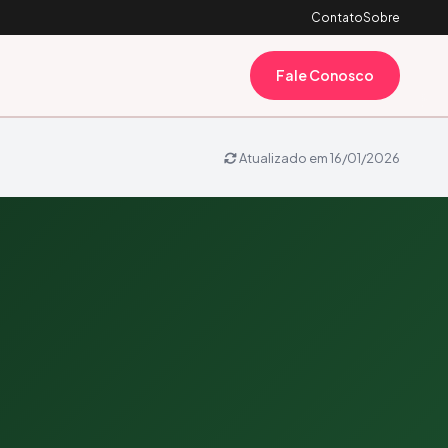
Contato
Sobre
Fale Conosco
Atualizado em 16/01/2026