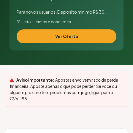
Para novos usuarios. Deposito minimo R$ 30.
*Sujeito a termos e condicoes.
Ver Oferta
Aviso Importante:
Apostas envolvem risco de perda
financeira. Aposte apenas o que pode perder. Se voce ou
alguem proximo tem problemas com jogo, ligue para o
CVV: 188.