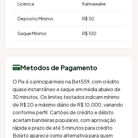
Licenca
Kahnawake
Deposito Minimo
R$ 30
Saque Minimo
R$ 100
Metodos de Pagamento
O Pix é o principal meio na Bet559, com crédito
quase instantâneo e saque em média abaixo de
30 minutos. Os limites testados indicam mínimo
de R$ 20 e máximo diário de R$ 10.000, variando
conforme perfil. Cartões de crédito e débito
aceitam bandeiras populares, com aprovação
rápida e prazo de até 5 minutos para crédito.
Boleto aparece como alternativa para quem