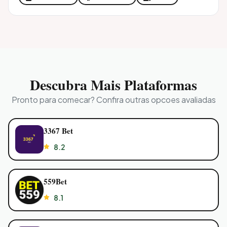
Descubra Mais Plataformas
Pronto para comecar? Confira outras opcoes avaliadas
3367 Bet
8.2
559Bet
8.1