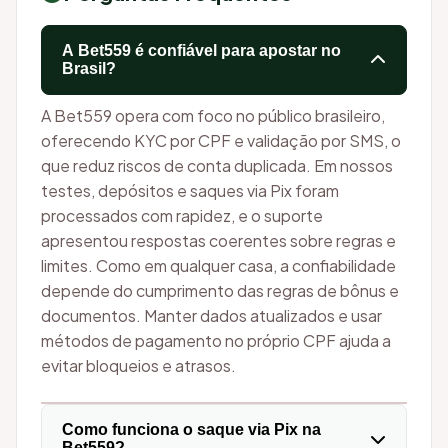
A Bet559 é confiável para apostar no
Brasil?
A Bet559 opera com foco no público brasileiro,
oferecendo KYC por CPF e validação por SMS, o
que reduz riscos de conta duplicada. Em nossos
testes, depósitos e saques via Pix foram
processados com rapidez, e o suporte
apresentou respostas coerentes sobre regras e
limites. Como em qualquer casa, a confiabilidade
depende do cumprimento das regras de bônus e
documentos. Manter dados atualizados e usar
métodos de pagamento no próprio CPF ajuda a
evitar bloqueios e atrasos.
Como funciona o saque via Pix na
Bet559?