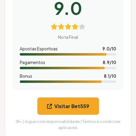
9.0
Nota Final
Apostas Esportivas
9.0/10
Pagamentos
8.9/10
Bonus
8.1/10
Visitar Bet559
18+ | Jogue com responsabilidade | Termos e condicoes
aplicaveis