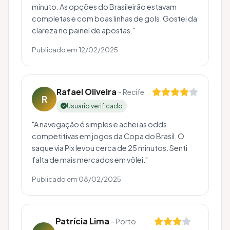
minuto. As opções do Brasileirão estavam
completas e com boas linhas de gols. Gostei da
clareza no painel de apostas."
Publicado em 12/02/2025
Rafael Oliveira
- Recife
R
Usuario verificado
"A navegação é simples e achei as odds
competitivas em jogos da Copa do Brasil. O
saque via Pix levou cerca de 25 minutos. Senti
falta de mais mercados em vôlei."
Publicado em 08/02/2025
Patrícia Lima
- Porto