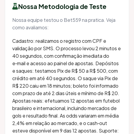
Nossa Metodologia de Teste
Nossa equipe testou o Bet559 na pratica. Veja
como avaliamos:
Cadastro: realizamos o registro com CPF e
validação por SMS. O processo levou 2 minutos e
40 segundos, com confirmação imediata do
e‑mail e acesso ao painel de apostas. Depósitos
e saques: testamos Pix de R$ 50 a R$ 500, com
crédito em até 40 segundos. O saque via Pix de
R$ 220 caiu em 18 minutos; boleto foi informado
com prazo de até 2 dias úteis e mínimo de R$ 20.
Apostas reais: efetuamos 12 apostas em futebol
brasileiro e internacional, incluindo mercados de
gols e resultado final. As odds variaram em média
2,4% em relação ao mercado, e o cash‑out
esteve disponível em 9 das 12 apostas. Suporte: